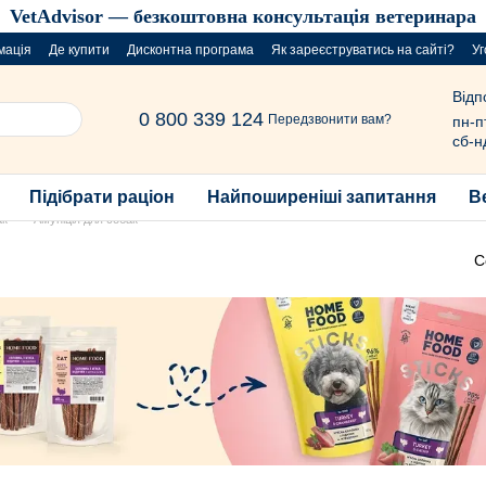
VetAdvisor — безкоштовна консультація ветеринара
мація
Де купити
Дисконтна програма
Як зареєструватись на сайті?
Уг
Відп
0 800 339 124
Передзвонити вам?
пн-п
сб-н
Підібрати раціон
Найпоширеніші запитання
В
ак
Амуніція для собак
С