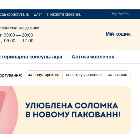
Укр
Рус
Eng
ода користувача
Блог
Прихисти хвостика
овідаємо на дзвінки:
Мій кошик
т: 09:00 — 20:00
д: 09:00 — 17:00
етеринарна консультація
Автозамовлення
за популярністю
спочатку дешевше
за назвою
ортування: