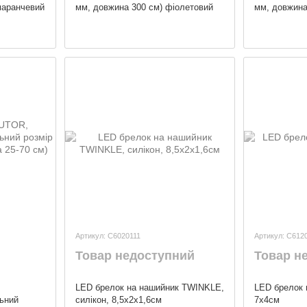
маранчевий
мм, довжина 300 см) фіолетовий
мм, довжина
Артикул: C6020111
Артикул: C612
Товар недоступний
Товар н
LED брелок на нашийник TWINKLE,
LED брелок 
льний
силікон, 8,5x2x1,6см
7х4см