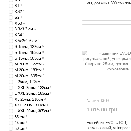
мм, довжина 300 см) по
S1
1
XS2
1
S2
1
XS3
1
3.3х3.3 см
1
XS4
1
8.5x2x1.6 см
1
S 15мм, 122см
5
S 15мм, 183см
9
S 15мм, 305см
8
М 20мм, 122см
9
М 20мм, 183см
3
М 20мм, 305см
8
L 25мм, 120см
3
L-XXL 25мм, 122см
9
L-XXL 25мм, 183см
9
XL 25мм, 210см
3
Артикул: 42439
XXL 25мм, 300см
3
1 015.00 грн
L-XXL 25мм, 305см
8
35 см
1
Нашийник EVOLUTOR,
45 см
1
регульований, універса
60 см
1