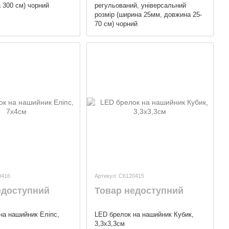
 300 см) чорний
регульований, універсальний
розмір (ширина 25мм, довжина 25-
70 см) чорний
0416
Артикул: C6120415
едоступний
Товар недоступний
на нашийник Еліпс,
LED брелок на нашийник Кубик,
3,3х3,3см