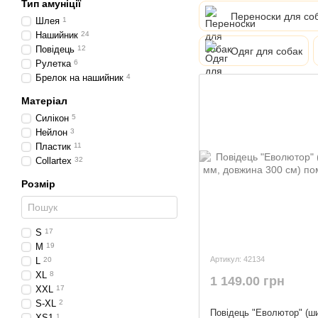
Тип амуніції
Переноски для со
Шлея
1
Нашийник
24
Повідець
12
Одяг для собак
Рулетка
6
Брелок на нашийник
4
Матеріал
Силікон
5
Нейлон
3
Пластик
11
Collartex
32
Розмір
S
17
М
19
Артикул: 42134
L
20
XL
8
1 149.00 грн
XXL
17
S-XL
2
Повідець "Еволютор" (ш
XS1
1