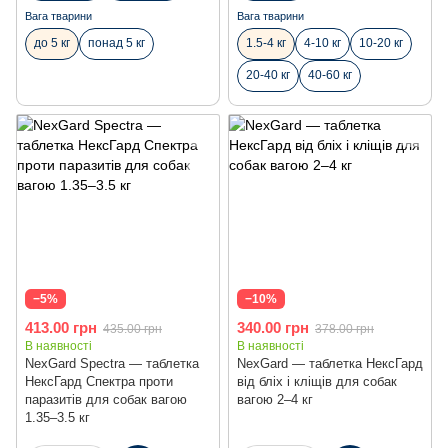
Вага тварини
Вага тварини
до 5 кг
понад 5 кг
1.5-4 кг
4-10 кг
10-20 кг
20-40 кг
40-60 кг
−5%
−10%
413.00 грн
340.00 грн
435.00 грн
378.00 грн
В наявності
В наявності
NexGard Spectra — таблетка
NexGard — таблетка НексГард
НексГард Спектра проти
від бліх і кліщів для собак
паразитів для собак вагою
вагою 2–4 кг
1.35–3.5 кг