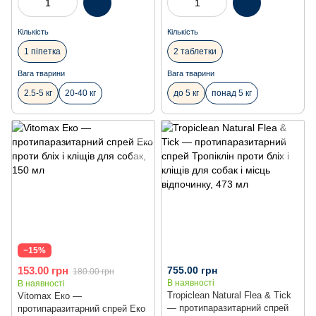
Кількість
Кількість
1 піпетка
2 таблетки
Вага тварини
Вага тварини
2.5-5 кг
20-40 кг
до 5 кг
понад 5 кг
−15%
153.00 грн
755.00 грн
180.00 грн
В наявності
В наявності
Tropiclean Natural Flea & Tick
Vitomax Еко —
— протипаразитарний спрей
протипаразитарний спрей Еко