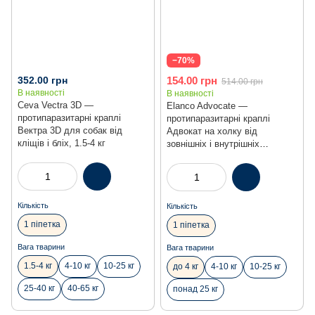
−70%
352.00 грн
154.00 грн
514.00 грн
В наявності
В наявності
Ceva Vectra 3D —
Elanco Advocate —
протипаразитарні краплі
протипаразитарні краплі
Вектра 3D для собак від
Адвокат на холку від
кліщів і бліх, 1.5-4 кг
зовнішніх і внутрішніх
паразитів для собак вагою до
4 кг, 1 піпетка
Кількість
Кількість
1 піпетка
1 піпетка
Вага тварини
Вага тварини
1.5-4 кг
4-10 кг
10-25 кг
до 4 кг
4-10 кг
10-25 кг
25-40 кг
40-65 кг
понад 25 кг