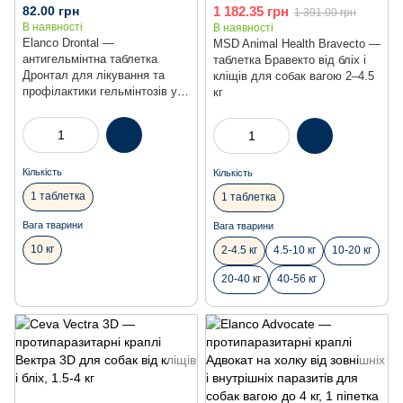
82.00 грн
1 182.35 грн
1 391.00 грн
В наявності
В наявності
Elanco Drontal —
MSD Animal Health Bravecto —
антигельмінтна таблетка
таблетка Бравекто від бліх і
Дронтал для лікування та
кліщів для собак вагою 2–4.5
профілактики гельмінтозів у
кг
собак
Кількість
Кількість
1 таблетка
1 таблетка
Вага тварини
Вага тварини
10 кг
2-4.5 кг
4.5-10 кг
10-20 кг
20-40 кг
40-56 кг