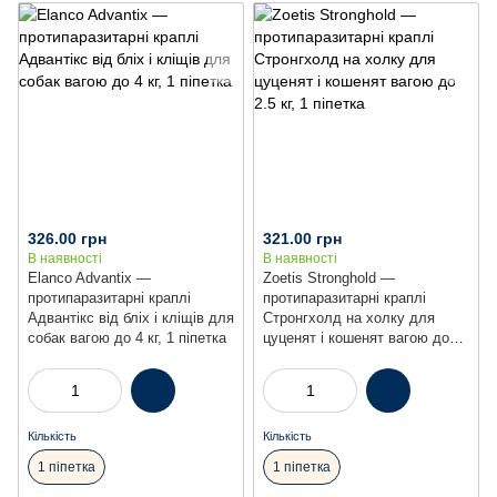
326.00 грн
321.00 грн
В наявності
В наявності
Elanco Advantix —
Zoetis Stronghold —
протипаразитарні краплі
протипаразитарні краплі
Адвантікс від бліх і кліщів для
Стронгхолд на холку для
собак вагою до 4 кг, 1 піпетка
цуценят і кошенят вагою до
2.5 кг, 1 піпетка
Кількість
Кількість
1 піпетка
1 піпетка