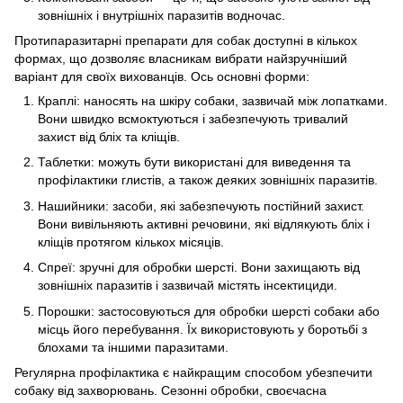
зовнішніх і внутрішніх паразитів водночас.
Протипаразитарні препарати для собак доступні в кількох
формах, що дозволяє власникам вибрати найзручніший
варіант для своїх вихованців. Ось основні форми:
Краплі: наносять на шкіру собаки, зазвичай між лопатками.
Вони швидко всмоктуються і забезпечують тривалий
захист від бліх та кліщів.
Таблетки: можуть бути використані для виведення та
профілактики глистів, а також деяких зовнішніх паразитів.
Нашийники: засоби, які забезпечують постійний захист.
Вони вивільняють активні речовини, які відлякують бліх і
кліщів протягом кількох місяців.
Спреї: зручні для обробки шерсті. Вони захищають від
зовнішніх паразитів і зазвичай містять інсектициди.
Порошки: застосовуються для обробки шерсті собаки або
місць його перебування. Їх використовують у боротьбі з
блохами та іншими паразитами.
Регулярна профілактика є найкращим способом убезпечити
собаку від захворювань. Сезонні обробки, своєчасна