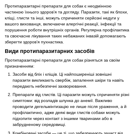
Протипаразитарні препарати для собак є неодмінною
частиною їхнього здоров’я та догляду. Паразити, такі як блохи,
кліщі, глисти та інші, можуть спричиняти серйозні недуги у
вашого вихованця, включаючи алергічні реакції, інфекції та
порушення роботи внутрішніх органів. Регулярна профілактика
та своєчасне лікування таких небажаних інвазій допомагають
зберегти здоров’я пухнастика.
Види протипаразитарних засобів
Протипаразитарні препарати для собак різняться за своїм
призначенням:
Засоби від бліх і кліщів. Ці найпоширеніші зовнішні
паразити викликають свербіж, запалення шкіри та навіть
передають небезпечні захворювання.
Препарати від глистів. Ці паразити можуть спричиняти різні
симптоми: від розладів шлунка до анемії. Важливо
проводити дегельмінтизацію не лише після ураження, а й
профілактично, адже деякі види глистів собаки можуть
підхопити через контакт з іншими тваринами або в
забрудненому середовищі.
Комбіновані засоби — це ті, що забезпечують захист від