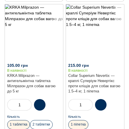
105.00 грн
215.00 грн
В наявності
В наявності
KRKA Milprazon —
Collar Superium Nevertix —
антигельмінтна таблетка
краплі Суперіум Невертікс
Мілпразон для собак вагою
проти кліщів для собак вагою
до 5 кг
1.5–4 кг, 1 піпетка
Кількість
Кількість
1 таблетка
2 таблетки
1 піпетка