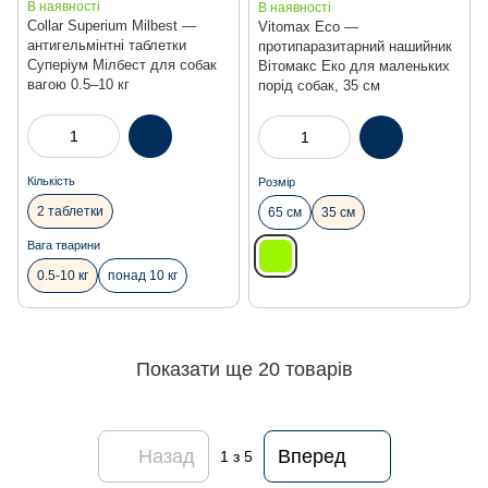
В наявності
В наявності
Collar Superium Milbest —
Vitomax Eco —
антигельмінтні таблетки
протипаразитарний нашийник
Суперіум Мілбест для собак
Вітомакс Еко для маленьких
вагою 0.5–10 кг
порід собак, 35 см
Кількість
Розмір
2 таблетки
65 см
35 см
Вага тварини
0.5-10 кг
понад 10 кг
Показати ще 20 товарів
Назад
Вперед
1
з 5