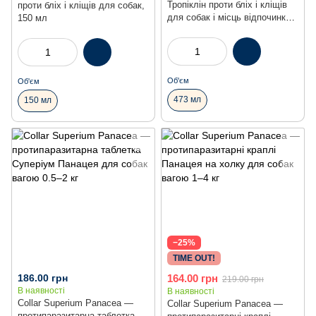
Тропіклін проти бліх і кліщів
проти бліх і кліщів для собак,
для собак і місць відпочинку,
150 мл
473 мл
Об'єм
Об'єм
473 мл
150 мл
−25%
TIME OUT!
186.00 грн
164.00 грн
219.00 грн
В наявності
В наявності
Collar Superium Panacea —
Collar Superium Panacea —
протипаразитарна таблетка