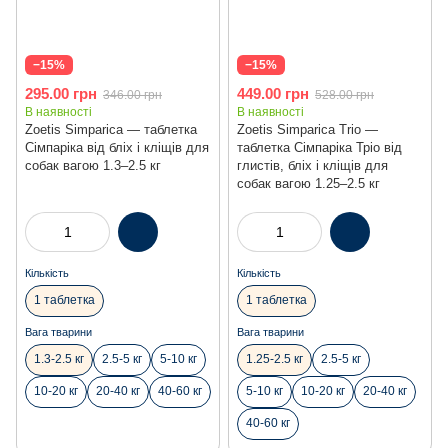
−15%
−15%
295.00 грн
449.00 грн
346.00 грн
528.00 грн
В наявності
В наявності
Zoetis Simparica — таблетка
Zoetis Simparica Trio —
Сімпаріка від бліх і кліщів для
таблетка Сімпаріка Тріо від
собак вагою 1.3–2.5 кг
глистів, бліх і кліщів для
собак вагою 1.25–2.5 кг
Кількість
Кількість
1 таблетка
1 таблетка
Вага тварини
Вага тварини
1.3-2.5 кг
2.5-5 кг
5-10 кг
1.25-2.5 кг
2.5-5 кг
10-20 кг
20-40 кг
40-60 кг
5-10 кг
10-20 кг
20-40 кг
40-60 кг