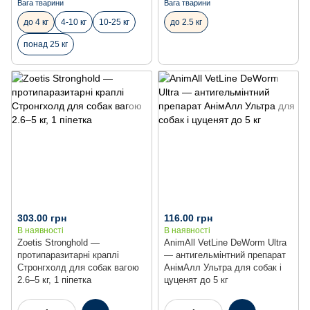
Вага тварини
Вага тварини
до 4 кг
4-10 кг
10-25 кг
до 2.5 кг
понад 25 кг
303.00 грн
116.00 грн
В наявності
В наявності
Zoetis Stronghold —
AnimAll VetLine DeWorm Ultra
протипаразитарні краплі
— антигельмінтний препарат
Стронгхолд для собак вагою
АнімАлл Ультра для собак і
2.6–5 кг, 1 піпетка
цуценят до 5 кг