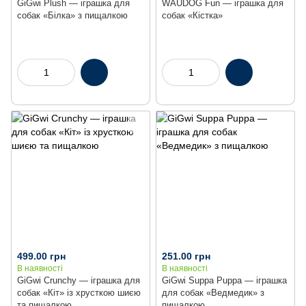
GiGwi Plush — іграшка для
WAUDOG Fun — іграшка для
собак «Білка» з пищалкою
собак «Кістка»
499.00 грн
251.00 грн
В наявності
В наявності
GiGwi Crunchy — іграшка для
GiGwi Suppa Puppa — іграшка
собак «Кіт» із хрусткою шиєю
для собак «Ведмедик» з
та пищалкою
пищалкою