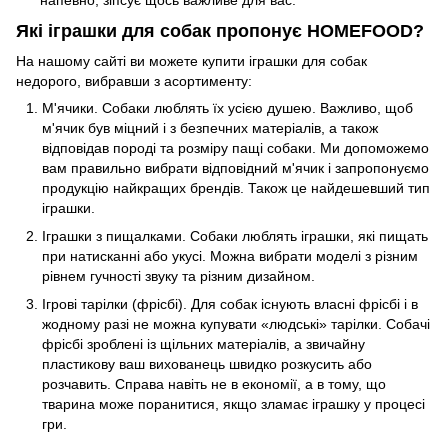
Які іграшки для собак пропонує HOMEFOOD?
На нашому сайті ви можете купити іграшки для собак
недорого, вибравши з асортименту:
М'ячики. Собаки люблять їх усією душею. Важливо, щоб
м'ячик був міцний і з безпечних матеріалів, а також
відповідав породі та розміру пащі собаки. Ми допоможемо
вам правильно вибрати відповідний м'ячик і запропонуємо
продукцію найкращих брендів. Також це найдешевший тип
іграшки.
Іграшки з пищалками. Собаки люблять іграшки, які пищать
при натисканні або укусі. Можна вибрати моделі з різним
рівнем гучності звуку та різним дизайном.
Ігрові тарілки (фрісбі). Для собак існують власні фрісбі і в
жодному разі не можна купувати «людські» тарілки. Собачі
фрісбі зроблені із щільних матеріалів, а звичайну
пластикову ваш вихованець швидко розкусить або
розчавить. Справа навіть не в економії, а в тому, що
тварина може поранитися, якщо зламає іграшку у процесі
гри.