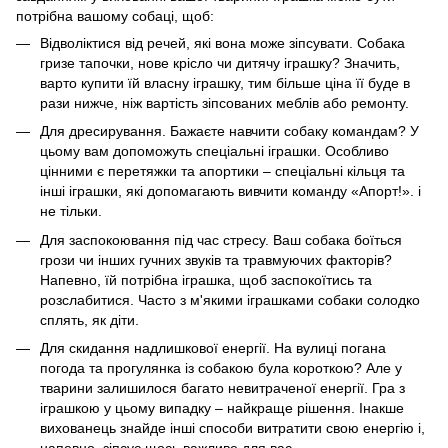
потрібна вашому собаці, щоб:
Відволіктися від речей, які вона може зіпсувати. Собака
гризе тапочки, нове крісло чи дитячу іграшку? Значить,
варто купити їй власну іграшку, тим більше ціна її буде в
рази нижче, ніж вартість зіпсованих меблів або ремонту.
Для дресирування. Бажаєте навчити собаку командам? У
цьому вам допоможуть спеціальні іграшки. Особливо
цінними є перетяжки та апортики – спеціальні кільця та
інші іграшки, які допомагають вивчити команду «Апорт!». і
не тільки.
Для заспокоювання під час стресу. Ваш собака боїться
грози чи інших гучних звуків та травмуючих факторів?
Напевно, їй потрібна іграшка, щоб заспокоїтись та
розслабитися. Часто з м'якими іграшками собаки солодко
сплять, як діти.
Для скидання надлишкової енергії. На вулиці погана
погода та прогулянка із собакою була короткою? Але у
тварини залишилося багато невитраченої енергії. Гра з
іграшкою у цьому випадку – найкраще рішення. Інакше
вихованець знайде інші способи витратити свою енергію і,
напевно, зіпсує щось важливе для вас.