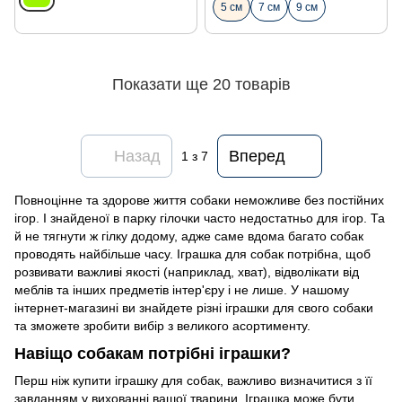
5 см
7 см
9 см
Показати ще 20 товарів
Назад
Вперед
1
з 7
Повноцінне та здорове життя собаки неможливе без постійних
ігор. І знайденої в парку гілочки часто недостатньо для ігор. Та
й не тягнути ж гілку додому, адже саме вдома багато собак
проводять найбільше часу. Іграшка для собак потрібна, щоб
розвивати важливі якості (наприклад, хват), відволікати від
меблів та інших предметів інтер'єру і не лише. У нашому
інтернет-магазині ви знайдете різні іграшки для свого собаки
та зможете зробити вибір з великого асортименту.
Навіщо собакам потрібні іграшки?
Перш ніж купити іграшку для собак, важливо визначитися з її
завданням у вихованні вашої тварини. Іграшка може бути