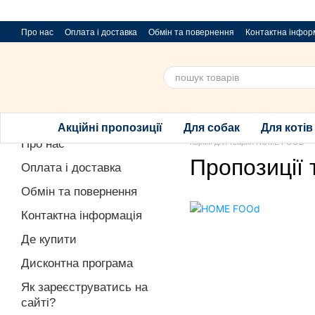
Перейти до основного контенту
Про нас
Оплата і доставка
Обмін та повернення
Контактна інфор
Пропозиції та побажання
Благодійний розіграш за покупку порцій
Акційні пропозиції
Для собак
Для котів
Про нас
Корми для тварин HOME FOOD
Пропозиції
Оплата і доставка
Обмін та повернення
Контактна інформація
Де купити
Дисконтна програма
Як зареєструватись на
сайті?