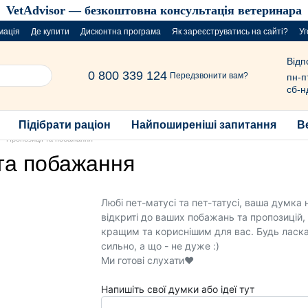
VetAdvisor — безкоштовна консультація ветеринара
мація
Де купити
Дисконтна програма
Як зареєструватись на сайті?
Уг
Відп
0 800 339 124
Передзвонити вам?
пн-п
сб-н
Підібрати раціон
Найпоширеніші запитання
В
Пропозиції та побажання
 та побажання