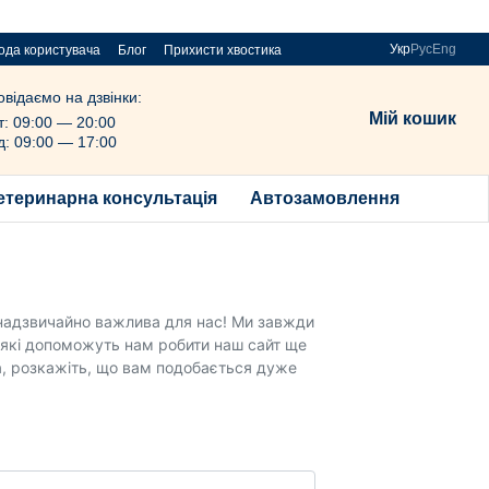
Укр
Рус
Eng
ода користувача
Блог
Прихисти хвостика
овідаємо на дзвінки:
Мій кошик
т: 09:00 — 20:00
д: 09:00 — 17:00
етеринарна консультація
Автозамовлення