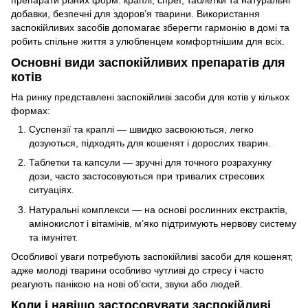
добавки, безпечні для здоров’я тварини. Використання
заспокійливих засобів допомагає зберегти гармонію в домі та
робить спільне життя з улюбленцем комфортнішим для всіх.
Основні види заспокійливих препаратів для
котів
На ринку представлені заспокійливі засоби для котів у кількох
формах:
Суспензії та краплі — швидко засвоюються, легко
дозуються, підходять для кошенят і дорослих тварин.
Таблетки та капсули — зручні для точного розрахунку
дози, часто застосовуються при тривалих стресових
ситуаціях.
Натуральні комплекси — на основі рослинних екстрактів,
амінокислот і вітамінів, м’яко підтримують нервову систему
та імунітет.
Особливої уваги потребують заспокійливі засоби для кошенят,
адже молоді тварини особливо чутливі до стресу і часто
реагують панікою на нові об’єкти, звуки або людей.
Коли і навіщо застосовувати заспокійливі