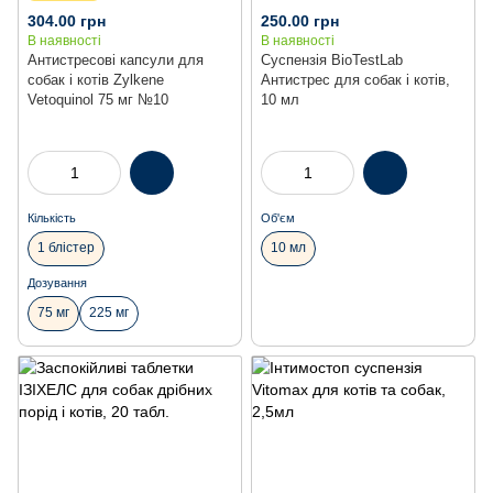
304.00 грн
250.00 грн
В наявності
В наявності
Антистресові капсули для
Суспензія BioTestLab
собак і котів Zylkene
Антистрес для собак і котів,
Vetoquinol 75 мг №10
10 мл
Кількість
Об'єм
1 блістер
10 мл
Дозування
75 мг
225 мг