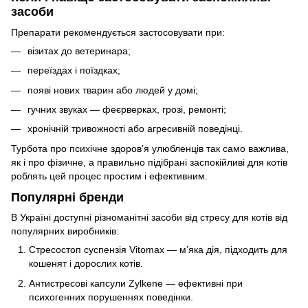
засоби
Препарати рекомендується застосовувати при:
візитах до ветеринара;
переїздах і поїздках;
появі нових тварин або людей у домі;
гучних звуках — феєрверках, грозі, ремонті;
хронічній тривожності або агресивній поведінці.
Турбота про психічне здоров’я улюбленців так само важлива,
як і про фізичне, а правильно підібрані заспокійливі для котів
роблять цей процес простим і ефективним.
Популярні бренди
В Україні доступні різноманітні засоби від стресу для котів від
популярних виробників:
Стресостоп суспензія Vitomax — м’яка дія, підходить для
кошенят і дорослих котів.
Антистресові капсули Zylkene — ефективні при
психогенних порушеннях поведінки.