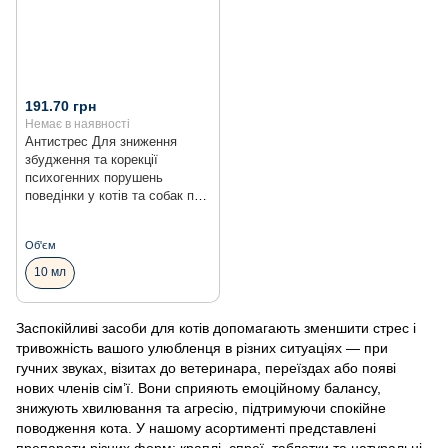
191.70 грн
Немає в наявності
Антистрес Для зниження
збудження та корекції
психогенних порушень
поведінки у котів та собак при
стресах, пероральний 10 мл
Об'єм
10 мл
Заспокійливі засоби для котів допомагають зменшити стрес і
тривожність вашого улюбленця в різних ситуаціях — при
гучних звуках, візитах до ветеринара, переїздах або появі
нових членів сім’ї. Вони сприяють емоційному балансу,
знижують хвилювання та агресію, підтримуючи спокійне
поводження кота. У нашому асортименті представлені
препарати різних форм: краплі, спреї, таблетки та натуральні