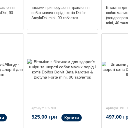
равлення
Ензими при порушенні травлення
Вітаміни для
aDol, 90
собак малих порід і котів Dolfos
собак малих 
AmylaDol mini, 90 таблеток
(хондропроте
mini, 40 таб
Артикул: 135-901
Артикул: 191-9
525.00 грн
497.00 г
ти
Купити