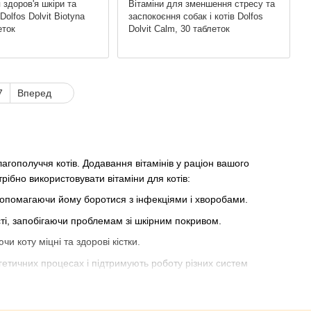
 здоров'я шкіри та
Вітаміни для зменшення стресу та
Dolfos Dolvit Biotyna
заспокоєння собак і котів Dolfos
еток
Dolvit Calm, 30 таблеток
7
Вперед
лагополуччя котів. Додавання вітамінів у раціон вашого
рібно використовувати вітаміни для котів:
, допомагаючи йому боротися з інфекціями і хворобами.
ерсті, запобігаючи проблемам зі шкірним покривом.
и коту міцні та здорові кістки.
ргетичних процесах і підтримують роботу різних систем