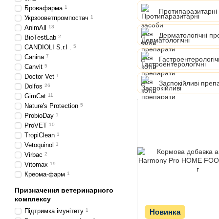
Бровафарма
1
Протипаразитарні 
Укрзооветпромпостач
1
AnimAll
18
Дерматологічні пр
BioTestLab
2
CANDIOLI S.r.l .
5
Canina
7
Гастроентерологіч
Canvit
5
Doctor Vet
1
Заспокійливі препа
Dolfos
26
GimCat
11
Nature's Protection
5
ProbioDay
1
ProVET
10
TropiClean
1
Vetoquinol
1
Virbac
2
Vitomax
19
Креома-фарм
1
Призначення ветеринарного
комплексу
Підтримка імунітету
1
Новинка