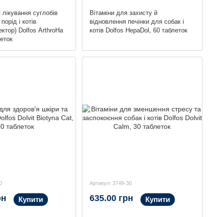
 лікування суглобів
Вітаміни для захисту й
порід і котів
відновлення печінки для собак і
ктор) Dolfos ArthroHa
котів Dolfos HepaDol, 60 таблеток
леток
0
Артикул: 3749-30
рн
635.00 грн
Купити
Купити