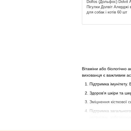
Dolfos (Дольфос) Dolvit A
Пігулки Долвіт Алерджі в
для собак і котів 60 шт
Вітаміни або біологічно а
вихованця є важливим асп
Підтримка імунітету.
Здоров'я шкіри та шер
Зміцнення кісткової с
Підтримка загального
організму, забезпечую
Вплив вітамінів