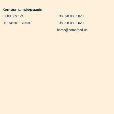
ов'я вашого улюбленця:
Контактна інформація
рюванням та інфекціям.
0 800 339 124
+380 98 080 5020
покращуючи травлення і загальний стан тварини.
+380 98 080 5020
Передзвонити вам?
, запобігаючи сухості та ламкості.
home@homefood.ua
 вихованця?
дповідний вітамінний комплекс.