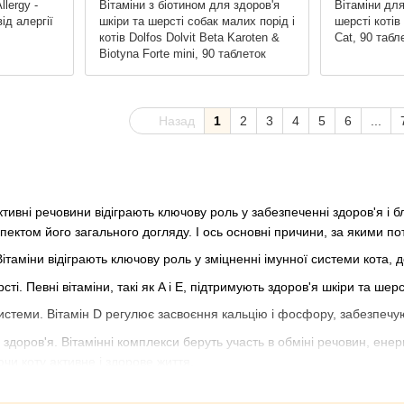
llergy -
Вітаміни з біотином для здоров'я
Вітаміни для
ід алергії
шкіри та шерсті собак малих порід і
шерсті котів 
котів Dolfos Dolvit Beta Karoten &
Cat, 90 табл
Biotyna Forte mini, 90 таблеток
Назад
1
2
3
4
5
6
...
ктивні речовини відіграють ключову роль у забезпеченні здоров'я і б
ектом його загального догляду. І ось основні причини, за якими пот
 Вітаміни відіграють ключову роль у зміцненні імунної системи кота
сті. Певні вітаміни, такі як A і E, підтримують здоров'я шкіри та ш
истеми. Вітамін D регулює засвоєння кальцію і фосфору, забезпечуюч
 здоров'я. Вітамінні комплекси беруть участь в обміні речовин, ене
чи коту активне і здорове життя.
 на загальний стан кота