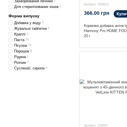
Захворювання печінки
1
Артикул: 7000011
Для стерилізованих кішок
1
366.00 грн
Купи
Форма випуску
Добавка у воду
1
Кормова добавка антист
Жувальні таблетки
1
Harmony Pro HOME FOOD
Краплі
2
20 г
Паста
22
Пігулки
72
Порошок
8
Рідина
1
Розчин
7
Суспензії, сиропи
5
Артикул: 139893