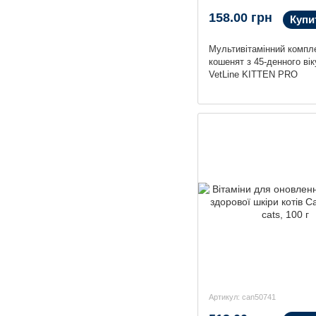
158.00 грн
Купи
Мультивітамінний компл
кошенят з 45-денного вік
VetLine KITTEN PRO
Артикул: can50741