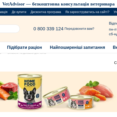
VetAdvisor — безкоштовна консультація ветеринара
мація
Де купити
Дисконтна програма
Як зареєструватись на сайті?
Уг
Відп
0 800 339 124
Передзвонити вам?
пн-п
сб-н
Підібрати раціон
Найпоширеніші запитання
В
в
Вітаміни та добавки для котів
С