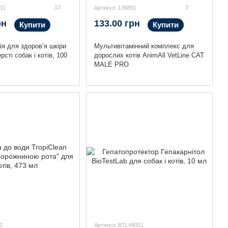
13
3
11
Артикул: 139891
рн
133.00 грн
Купити
Купити
ія для здоров’я шкіри
Мультивітамінний комплекс для
рсті собак і котів, 100
дорослих котів AnimAll VetLine CAT
MALE PRO
2
Артикул: BTL48051