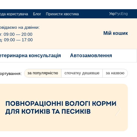
Укр
Рус
Eng
ода користувача
Блог
Прихисти хвостика
овідаємо на дзвінки:
Мій кошик
т: 09:00 — 20:00
д: 09:00 — 17:00
етеринарна консультація
Автозамовлення
за популярністю
спочатку дешевше
за назвою
ортування: