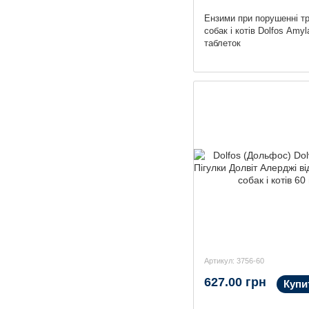
Ензими при порушенні т
собак і котів Dolfos Amyl
таблеток
Артикул: 3756-60
627.00 грн
Купи