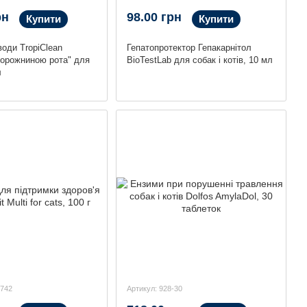
рн
98.00 грн
Купити
Купити
води TropiClean
Гепатопротектор Гепакарнітол
порожниною рота" для
BioTestLab для собак і котів, 10 мл
л
0742
Артикул: 928-30