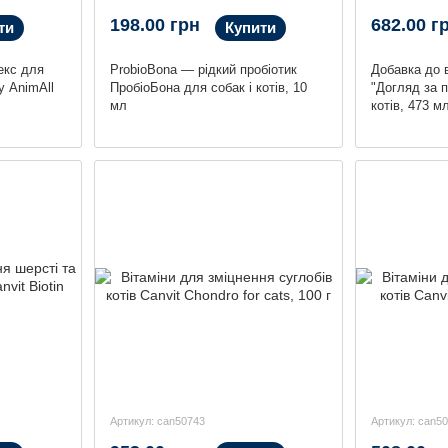
198.00 грн
682.00 г
ти
Купити
екс для
ProbioBona — рідкий пробіотик
Добавка до 
у AnimAll
ПробіоБона для собак і котів, 10
"Догляд за 
мл
котів, 473 м
Артикул: can50743
Артикул: can5