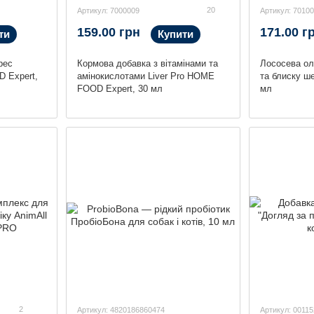
20
Артикул: 7000009
Артикул: 70100
159.00 грн
171.00 г
ти
Купити
рес
Кормова добавка з вітамінами та
Лососева ол
 Expert,
амінокислотами Liver Pro HOME
та блиску ше
FOOD Expert, 30 мл
мл
2
Артикул: 4820186860474
Артикул: 00115