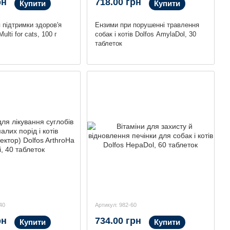
рн
718.00 грн
Купити
Купити
 підтримки здоров'я
Ензими при порушенні травлення
Multi for cats, 100 г
собак і котів Dolfos AmylaDol, 30
таблеток
40
Артикул: 982-60
рн
734.00 грн
Купити
Купити