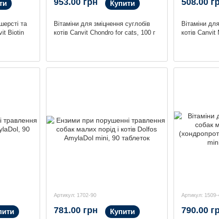
953.00 грн
508.00 г
ти
Купити
шерсті та
Вітаміни для зміцнення суглобів
Вітаміни для
it Biotin
котів Canvit Chondro for cats, 100 г
котів Canvit 
Артикул: 1702-90
Артикул: 1509-
781.00 грн
790.00 г
пити
Купити