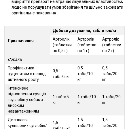
відкриття препарат не втрачає лікувальних властивостей,
якщо не порушувати умов зберігання та щільно закривати
оригінальне паковання
Добове дозування, таблеток/кг
Артролік
Артролік
Артролік
Призначення
(таблетки
(таблетки
(таблетки
по 0,5 г)
по 1 г)
по 2 г)
Собаки
Профілактика
0,5
0,5
0,5
цуценятам в період
табл/10
табл/20
табл/5 кг
активного росту
кг
кг
Інтенсивне
відновлення хрящів
1 табл/5
1 табл/10
1 табл/20
і суглобів у собак з
кг
кг
кг
високим
навантаженням
Дисплазія
1,5
1,5
1,5
кульшових суглобів/
табл/10
табл/20
табл/5 кг