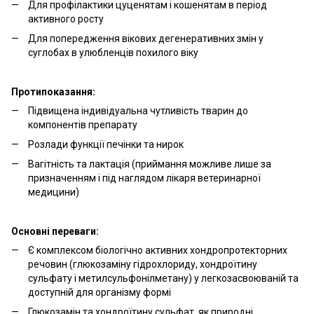
Для профілактики цуценятам і кошенятам в період
активного росту
Для попередження вікових дегенеративних змін у
суглобах в улюбленців похилого віку
Протипоказання:
Підвищена індивідуальна чутливість тварин до
компонентів препарату
Розлади функції печінки та нирок
Вагітність та лактація (приймання можливе лише за
призначенням і під наглядом лікаря ветеринарної
медицини)
Основні переваги:
Є комплексом біологічно активних хондропротекторних
речовин (глюкозаміну гідрохлориду, хондроїтину
сульфату і метилсульфонілметану) у легкозасвоюваній та
доступній для організму формі
Глюкозамін та хондроїтину сульфат, як природні