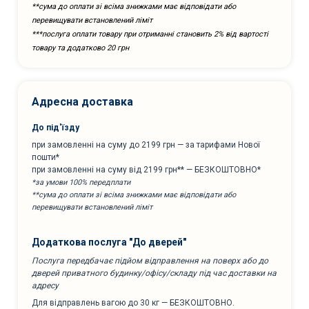
**сума до оплати зі всіма знижками має відповідати або
перевищувати встановлений ліміт
***послуга оплати товару при отриманні становить 2% від вартості
товару та додатково 20 грн
Адресна доставка
До під'їзду
при замовленні на суму до 2199 грн — за тарифами Нової
пошти*
при замовленні на суму від 2199 грн** — БЕЗКОШТОВНО*
*за умови 100% передплати
**сума до оплати зі всіма знижками має відповідати або
перевищувати встановлений ліміт
Додаткова послуга "До дверей"
Послуга передбачає підйом відправлення на поверх або до
дверей приватного будинку/офісу/складу під час доставки на
адресу
Для відправлень вагою до 30 кг — БЕЗКОШТОВНО.