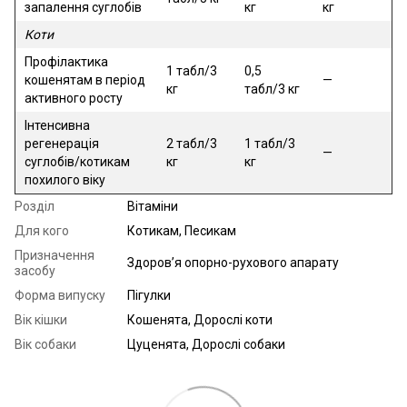
запалення суглобів
кг
кг
Коти
Профілактика
1 табл/3
0,5
кошенятам в період
—
кг
табл/3 кг
активного росту
Інтенсивна
регенерація
2 табл/3
1 табл/3
—
суглобів/котикам
кг
кг
похилого віку
Розділ
Вітаміни
Для кого
Котикам, Песикам
Призначення
Здоров’я опорно-рухового апарату
засобу
Форма випуску
Пігулки
Вік кішки
Кошенята, Дорослі коти
Вік собаки
Цуценята, Дорослі собаки