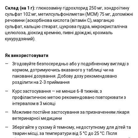
Склад (на 1 г):
глюкозаміну гідрохлорид 250 мг, хондроїтину
сульфат 102 мг, метилсульфонілметан (МСМ) 75 мг, допоміжні
речовини (аскорбінова кислота (вітамін С), марганцю
сульфат, кальцію стеарат, цукрова пудра, мікрокристалічна
целюлоза, діоксид кремнію, пивні дріжджі, крохмаль
кукурудзяний).
Як використовувати
Згодовуйте безпосередньо або у подрібненому вигляді з
кормом, дотримуючись вказаного у таблиці чи на
пакованні дозування. Добову дозу рекомендовано
розділити на 2-3 приймання
Курс застосування — не менше 6-8 тижнів; з
профілактичною метою рекомендовано повторювати з
інтервалом в 3 місяці
Можливе постійне застосування за призначенням лікаря
ветеринарної медицини
Зберігайте у сухому й темному, недоступному для дітей та
тварин місці, за температури від 5 °С до 25 °С. Після