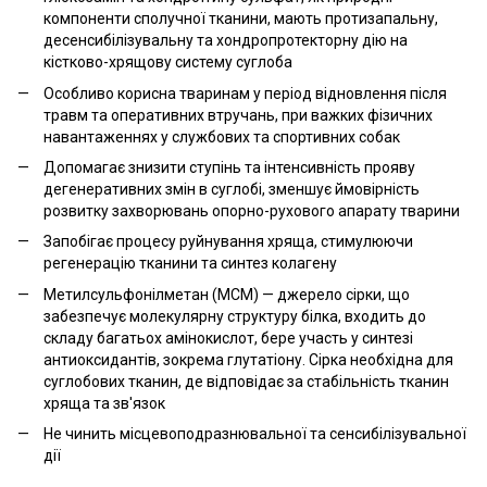
компоненти сполучної тканини, мають протизапальну,
десенсибілізувальну та хондропротекторну дію на
кістково-хрящову систему суглоба
Особливо корисна тваринам у період відновлення після
травм та оперативних втручань, при важких фізичних
навантаженнях у службових та спортивних собак
Допомагає знизити ступінь та інтенсивність прояву
дегенеративних змін в суглобі, зменшує ймовірність
розвитку захворювань опорно-рухового апарату тварини
Запобігає процесу руйнування хряща, стимулюючи
регенерацію тканини та синтез колагену
Метилсульфонілметан (МСМ) — джерело сірки, що
забезпечує молекулярну структуру білка, входить до
складу багатьох амінокислот, бере участь у синтезі
антиоксидантів, зокрема глутатіону. Сірка необхідна для
суглобових тканин, де відповідає за стабільність тканин
хряща та зв'язок
Не чинить місцевоподразнювальної та сенсибілізувальної
дії