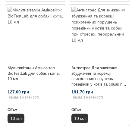
Мультивітамін Аміновітол
Антистрес Для зниження
BioTestLab для собак і котів,
збудження та корекції
10 мл
психогенних порушень
поведінки у котів та собак при
стресах, пероральний 10 мл
127.00 грн
191.70 грн
Немає в наявності
Немає в наявності
Об'єм
Об'єм
10 мл
10 мл