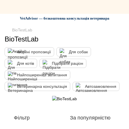
VetAdvisor — безкоштовна консультація ветеринара
BioTestLab
BioTestLab
Акційні пропозиції
Для собак
Для котів
Підібрати раціон
Найпоширеніші запитання
Ветеринарна консультація
Автозамовлення
Фільтр
За популярністю