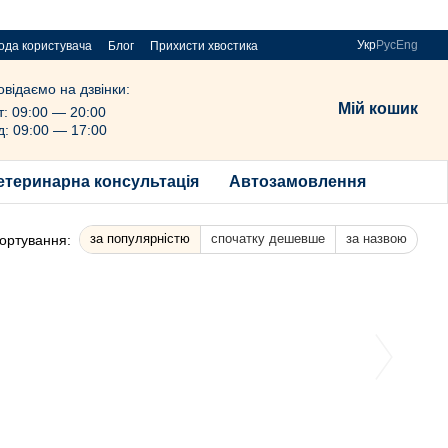
Укр
Рус
Eng
ода користувача
Блог
Прихисти хвостика
овідаємо на дзвінки:
Мій кошик
т: 09:00 — 20:00
д: 09:00 — 17:00
етеринарна консультація
Автозамовлення
за популярністю
спочатку дешевше
за назвою
ортування: