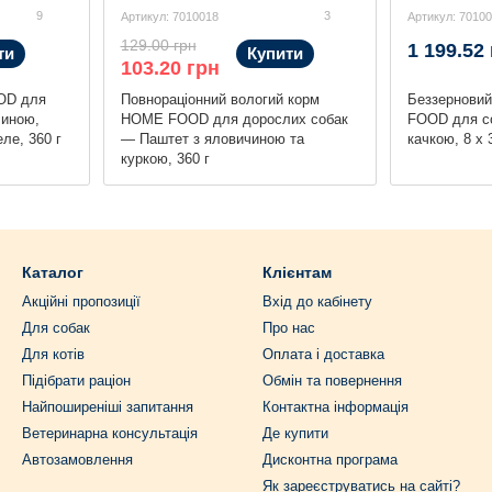
9
3
Артикул: 7010018
Артикул: 7010
129.00 грн
1 199.52
ти
Купити
103.20 грн
OD для
Повнораціонний вологий корм
Беззернови
чиною,
HOME FOOD для дорослих собак
FOOD для с
ле, 360 г
— Паштет з яловичиною та
качкою, 8 х 
куркою, 360 г
Каталог
Клієнтам
Акційні пропозиції
Вхід до кабінету
Для собак
Про нас
Для котів
Оплата і доставка
Підібрати раціон
Обмін та повернення
Найпоширеніші запитання
Контактна інформація
Ветеринарна консультація
Де купити
Автозамовлення
Дисконтна програма
Як зареєструватись на сайті?