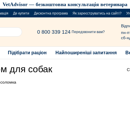
VetAdvisor — безкоштовна консультація ветеринара
мація
Де купити
Дисконтна програма
Як зареєструватись на сайті?
Уг
Відп
0 800 339 124
Передзвонити вам?
пн-п
сб-н
Підібрати раціон
Найпоширеніші запитання
В
рм для собак
С