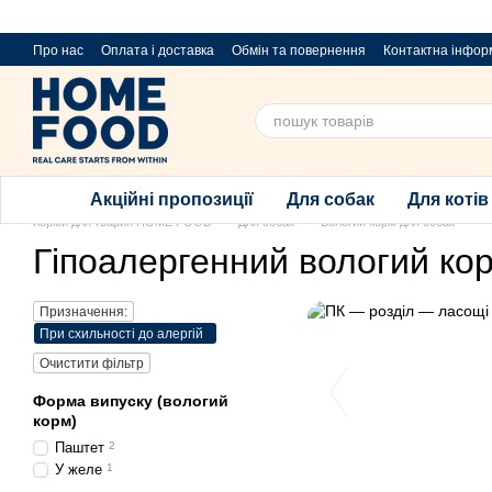
Перейти до основного контенту
Про нас
Оплата і доставка
Обмін та повернення
Контактна інфор
Пропозиції та побажання
Благодійний розіграш за покупку порцій
Акційні пропозиції
Для собак
Для котів
Корми для тварин HOME FOOD
Для собак
Вологий корм для собак
Гіпоалергенний вологий ко
Призначення:
При схильності до алергій
Очистити фільтр
Форма випуску (вологий
корм)
Паштет
2
У желе
1