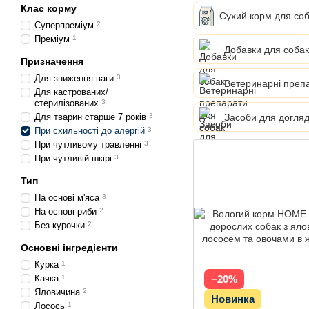
Клас корму
Сухий корм для со
Суперпреміум
2
Преміум
1
Добавки для собак
Призначення
Для зниження ваги
3
Ветеринарні преп
Для кастрованих/
стерилізованих
3
Засоби для догляд
Для тварин старше 7 років
3
При схильності до алергій
3
При чутливому травленні
3
При чутливій шкірі
3
Тип
На основі м'яса
3
На основі риби
2
Без курочки
2
Основні інгредієнти
Акція
Курка
1
Качка
1
−20%
Яловичина
2
Новинка
Лосось
1