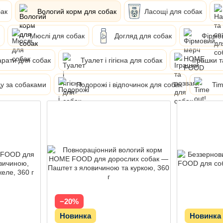
бак
Вологий корм для собак
Ласощі для собак
Мюслі для собак
Догляд для собак
Фірмо
арати для собак
Туалет і гігієна для собак
Іграшки т
у за собаками
Подорожі і відпочинок для собак
Tim
Акція
−20%
Новинка
Новинка