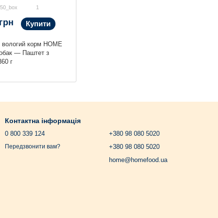
050_box
1
 грн
Купити
й вологий корм HOME
обак — Паштет з
360 г
Контактна інформація
0 800 339 124
+380 98 080 5020
+380 98 080 5020
Передзвонити вам?
home@homefood.ua