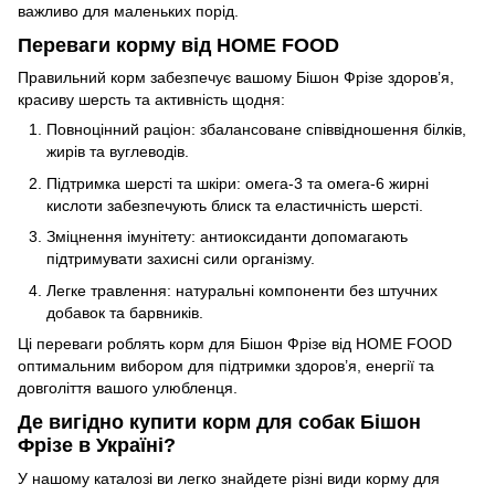
важливо для маленьких порід.
Переваги корму від HOME FOOD
Правильний корм забезпечує вашому Бішон Фрізе здоров’я,
красиву шерсть та активність щодня:
Повноцінний раціон: збалансоване співвідношення білків,
жирів та вуглеводів.
Підтримка шерсті та шкіри: омега-3 та омега-6 жирні
кислоти забезпечують блиск та еластичність шерсті.
Зміцнення імунітету: антиоксиданти допомагають
підтримувати захисні сили організму.
Легке травлення: натуральні компоненти без штучних
добавок та барвників.
Ці переваги роблять корм для Бішон Фрізе від HOME FOOD
оптимальним вибором для підтримки здоров’я, енергії та
довголіття вашого улюбленця.
Де вигідно купити корм для собак Бішон
Фрізе в Україні?
У нашому каталозі ви легко знайдете різні види корму для