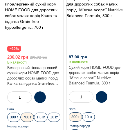
−20%
236.02 грн
87.00 грн
295.02 грн
В наявності
В наявності
Сухий корм HOME FOOD для
Беззерновий гіпоалергенний
дорослих собак малих порід
сухий корм HOME FOOD для
"М’ясне асорті" Nutritive
дорослих собак малих порід
Balanced Formula, 300 г
Качка та індичка Grain-free
hypoallergenic, 700 г
Вага
Вага
300 г
10 кг
300 г
700 г
1.6 кг
10 кг
Розмір породи
Розмір породи