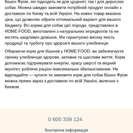
Бішон Фрізе, які підходять як для цуценят, так і для дорослих
собак. Можна швидко замовити потрібний продукт онлайн з
доставкою по Києву та всій Україні. На кожен товар вказана
ціна, що дозволяє обрати оптимальний варіант для вашого
бюджету. Всі корми для собак цієї породи, представлені в
HOME FOOD, виготовлені з натуральних інгредієнтів та не
містять шкідливих домішок. Ми гарантуємо високу якість
продукції та турботу про здоров’я вашого улюбленця.
Обираючи корм для бішонів у HOME FOOD, ви забезпечуєте
своєму улюбленцю здорове, активне та щасливе життя. Корм
допомагає підтримувати енергію, красу шерсті та міцний
імунітет, роблячи раціон максимально збалансованим. Не
відкладайте — купити та замовити корм для собак Бішон Фрізе
можна прямо зараз з доставкою по всій Україні, включно з
Києвом.
0 800 339 124
Контактна інформація