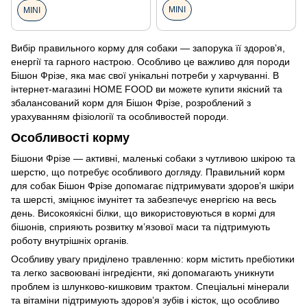
MINI
MINI
Вибір правильного корму для собаки — запорука її здоров’я,
енергії та гарного настрою. Особливо це важливо для породи
Бішон Фрізе, яка має свої унікальні потреби у харчуванні. В
інтернет-магазині HOME FOOD ви можете купити якісний та
збалансований корм для Бішон Фрізе, розроблений з
урахуванням фізіології та особливостей породи.
Особливості корму
Бішони Фрізе — активні, маленькі собаки з чутливою шкірою та
шерстю, що потребує особливого догляду. Правильний корм
для собак Бішон Фрізе допомагає підтримувати здоров’я шкіри
та шерсті, зміцнює імунітет та забезпечує енергією на весь
день. Високоякісні білки, що використовуються в кормі для
бішонів, сприяють розвитку м’язової маси та підтримують
роботу внутрішніх органів.
Особливу увагу приділено травленню: корм містить пребіотики
та легко засвоювані інгредієнти, які допомагають уникнути
проблем із шлунково-кишковим трактом. Спеціальні мінерали
та вітаміни підтримують здоров’я зубів і кісток, що особливо