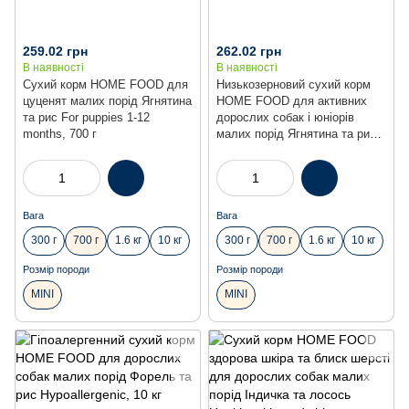
259.02 грн
262.02 грн
В наявності
В наявності
Сухий корм HOME FOOD для
Низькозерновий сухий корм
цуценят малих порід Ягнятина
HOME FOOD для активних
та рис For puppies 1-12
дорослих собак і юніорів
months, 700 г
малих порід Ягнятина та рис
Low-grain For active adult and
junior, 700 г
Вага
Вага
300 г
700 г
1.6 кг
10 кг
300 г
700 г
1.6 кг
10 кг
Розмір породи
Розмір породи
MINI
MINI