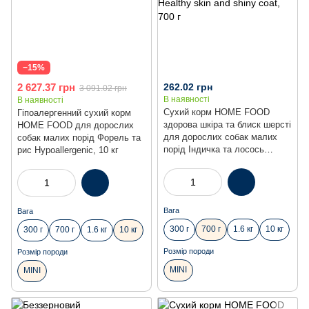
−15%
2 627.37 грн
262.02 грн
3 091.02 грн
В наявності
В наявності
Сухий корм HOME FOOD
Гіпоалергенний сухий корм
здорова шкіра та блиск шерсті
HOME FOOD для дорослих
для дорослих собак малих
собак малих порід Форель та
порід Індичка та лосось
рис Hypoallergenic, 10 кг
Healthy skin and shiny coat,
700 г
Вага
Вага
300 г
700 г
1.6 кг
10 кг
300 г
700 г
1.6 кг
10 кг
Розмір породи
Розмір породи
MINI
MINI