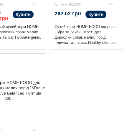
39
36
100
Артикул: 1017007
н
262.02 грн
Купити
Купити
 грн
ний сухий корм HOME
Сухий корм HOME FOOD здорова
орослих собак малих
шкіра та блиск шерсті для
 та рис Hypoallergenic,
дорослих собак малих порід
Індичка та лосось Healthy skin and
shiny coat, 700 г
23
03