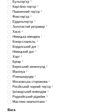
Бультер’єр
5
Кері-блю-тер’єр
5
Пшеничний тер’єр
5
Фокстер’єр
5
Ердельтер’єр
5
Золотистий ретривер
7
Хаскі
3
Німецька вівчарка
7
Кокер-спанієль
3
Бордоський дог
3
Німецький дог
3
Хорт
4
Бріар
4
Бернський зененхунд
4
Малінуа
4
Різеншнауцер
4
Московська сторожова
4
Російський чорний тер’єр
4
Ірландський вовкодав
4
Родезійський ріджбек
9
Мастино неаполітано
4
Вага