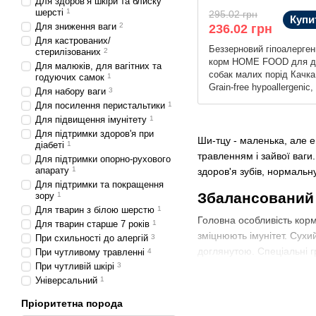
Для здоров’я шкіри та блиску
шерсті
1
295.02 грн
Купи
Для зниження ваги
2
236.02 грн
Для кастрованих/
Беззерновий гіпоалерген
стерилізованих
2
корм HOME FOOD для д
Для малюків, для вагітних та
собак малих порід Качка
годуючих самок
1
Grain-free hypoallergenic,
Для набору ваги
3
Для посилення перистальтики
1
Для підвищення імунітету
1
Для підтримки здоров'я при
Ши-тцу - маленька, але 
діабеті
1
травленням і зайвої ваг
Для підтримки опорно-рухового
апарату
1
здоров'я зубів, нормальну
Для підтримки та покращення
Збалансований 
зору
1
Для тварин з білою шерстю
1
Головна особливість корм
Для тварин старше 7 років
1
зміцнюють імунітет. Сухи
При схильності до алергій
3
доглянутою. Спеціальні 
При чутливому травленні
4
травлення і нормальний 
При чутливій шкірі
3
Універсальний
1
Чим годувати с
Пріоритетна порода
Багато власників задают