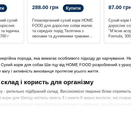
288.00 грн
87.00 гр
ти
Купити
ний сухий
Гіпоалергенний сухий корм HOME
Сухий корм
орослих
FOOD для дорослих собак малих
дорослих со
 та індичка
та середніх порід Телятина з
"М’ясне асор
 700 г
овочами та духмяними травами
Formula, 300
Hypoallergenic, 700 г
енергійна порода, яка вимагає особливого підходу до харчування. 
и. Сухий корм для собак Ши-тцу від HOME FOOD розроблений з ураху
 вагу і активність вихованця протягом усього життя.
склад і користь для організму
у - ретельно підібраний склад. Високоякісні тварини білки сприяють 
й корм для Шитцу містить омега-3 і омега-6 жирні кислоти, які покр
гранули під розмір пащі Шитцу полегшують жування, запобігаючи ут
обмін речовин.
обаку породи Ши-тцу?
ься питанням: «чим годувати собаку Ши-тцу?». Наш сухий корм - оп