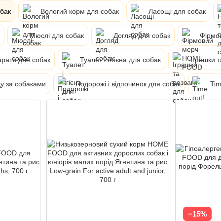
обак
Вологий корм для собак
Ласощі для собак
Мюслі для собак
Догляд для собак
Фірмо
арати для собак
Туалет і гігієна для собак
Іграшки т
у за собаками
Подорожі і відпочинок для собак
Tim
−15%