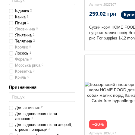
Артикул: 2027107
Індичка
2
259.02 грн
Купи
Качка
1
Птиця
1
Сухий корм HOME FOOD
Яловичина
0
цуценят малих порід Ягн
Ягнятина
2
рис For puppies 1-12 mon
Телятина
2
Кролик
0
Лосось
1
Форель
0
Морська риба
0
Креветка
0
Криль
0
Призначення
Для активних
2
Для відновлення після
линяння
1
−20%
Для відновлення після хвороб,
стресів і операцій
3
Артикул: 1037077