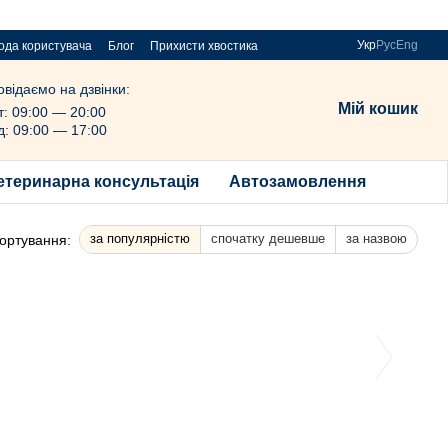
Укр
Рус
Eng
ода користувача
Блог
Прихисти хвостика
овідаємо на дзвінки:
Мій кошик
т: 09:00 — 20:00
д: 09:00 — 17:00
етеринарна консультація
Автозамовлення
за популярністю
спочатку дешевше
за назвою
ортування: