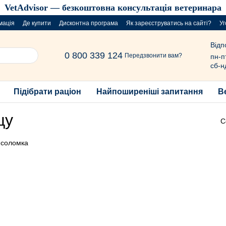
VetAdvisor — безкоштовна консультація ветеринара
мація
Де купити
Дисконтна програма
Як зареєструватись на сайті?
Уг
Відп
0 800 339 124
Передзвонити вам?
пн-п
сб-н
Підібрати раціон
Найпоширеніші запитання
В
цу
С