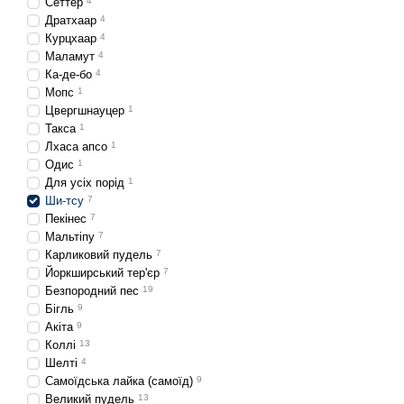
Сеттер
4
Дратхаар
4
Курцхаар
4
Маламут
4
Ка-де-бо
4
Мопс
1
Цвергшнауцер
1
Такса
1
Лхаса апсо
1
Одис
1
Для усіх порід
1
Ши-тсу
7
Пекінес
7
Мальтіпу
7
Карликовий пудель
7
Йоркширський тер'єр
7
Безпородний пес
19
Бігль
9
Акіта
9
Коллі
13
Шелті
4
Самоїдська лайка (самоїд)
9
Великий пудель
13