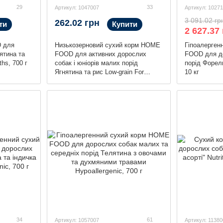
29
33
Артикул: 1047007
Артикул: 1027
3 091.02 гр
262.02 грн
ти
Купити
2 627.37
 для
Низькозерновий сухий корм HOME
Гіпоалерген
ятина та
FOOD для активних дорослих
FOOD для д
ths, 700 г
собак і юніорів малих порід
порід Форель
Ягнятина та рис Low-grain For
10 кг
active adult and junior, 700 г
34
61
Артикул: 1057007
Артикул: 11380