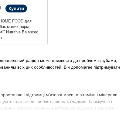
н
Купити
 HOME FOOD для
бак малих порід
ті" Nutritive Balanced
 г
Неправильний раціон може призвести до проблем із зубами,
ванням всіх цих особливостей. Він допомагає підтримувати
зростанню і підтримці м'язової маси, а вітаміни і мінерали
ащують стан шкіри і роблять шерсть гладкою, блискучою і
воренню зубного каменю, а клітковина підтримує здорове
тимальний варіант для щоденного харчування. Він забезпечує