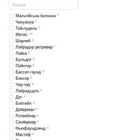
комплексне харчування, вр
смаків робить корм прива
Мальтійська болонка
7
Чихуахуа
7
Чому вибирают
Той-пудель
7
Метис
18
Наш корм спеціально розр
Шарпей
4
запобігає проблемам зі ш
Лабрадор ретривер
7
смаків робить харчування
Лайка
6
В інтернет-магазині комп
Бульдог
5
відповідає високій якост
Пойнтер
5
хвилин - просто виберіть 
Бассет-гаунд
5
Боксер
6
Сухий корм для Ши-тцу ві
Чау-чау
6
продукції, використання 
Лабрадудль
4
корм, ви забезпечуєте св
Дог
4
Бобтейл
4
Доберман
4
Ротвейлер
4
Сенбернар
4
Ньюфаундленд
4
Мастиф
4