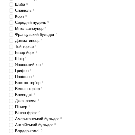
Шиба
6
Спанієль
6
Коргі
6
Середній пудель
9
Мітельшнауцер
6
Французький бульдог
6
Далматинець
6
Той-тер’єр
1
Бівер-йорк
1
Шпіц
1
Японський хін
1
Грифон
1
Папільон
1
Бостон-тер’єр
1
Вельш-тер’єр
1
Басенджі
1
Джек-расел
1
Пінчер
1
Бішон фрізе
6
Американський бульдог
8
Англійський бульдог
8
Бордер-коллі
5