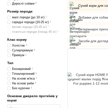
Дорослі собаки
6
Сухий корм для с
Розмір породи
Добавки для собак
малі породи (до 10 кг)
7
середні породи (10-25 кг)
1
великі породи (25-45 кг)
0
Ветеринарні преп
гігантські породи (понад 45 кг)
0
Клас корму
Засоби для догляд
Холістик
3
Суперпреміум
6
Преміум
1
Тип
Беззерновий
1
Гіпоалергенний
3
На основі м'яса
7
На основі риби
4
Без курочки
3
Основне джерело протеїнів у
кормі