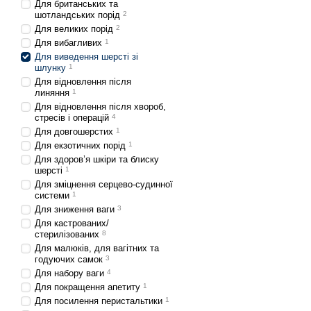
Для британських та
із калом, вона може 
шотландських порід
2
Для великих порід
2
Проблеми з виділення
Для вибагливих
1
свербіж, лущення, утв
Для виведення шерсті зі
Для запобігання цим про
шлунку
1
використовувати спеціаль
Для відновлення після
линяння
1
проблем із травленням, 
Для відновлення після хвороб,
стресів і операцій
4
Які інгредієнти
Для довгошерстих
1
вирішити пробл
Для екзотичних порід
1
Для здоров’я шкіри та блиску
Спеціалізовані корми для
шерсті
1
сприяють вирішенню цієї
Для зміцнення серцево-судинної
системи
1
Клітковина (
Цільний о
Для зниження ваги
3
перистальтику кишків
Для кастрованих/
М'ясо індички та кур
стерилізованих
8
Для малюків, для вагітних та
підтримувати оптима
годуючих самок
3
Омега-жири
(олія ло
Для набору ваги
4
шкіри та шерсті, роб
Для покращення апетиту
1
Для посилення перистальтики
1
Спеціально підібрані