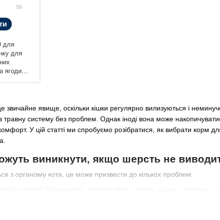
56
ти
 для
нку для
аних
а ягоди
це звичайне явище, оскільки кішки регулярно вилизуються і неминуче
з травну систему без проблем. Однак іноді вона може накопичуватися
омфорт. У цій статті ми спробуємо розібратися, як вибрати корм для
а.
ожуть виникнути, якщо шерсть не виводит
я з організму кота, це може призвести до кількох проблем:
рсті в шлунку: Коти можуть ковтати свою шерсть під час грумінгу, і 
у, утворюючи клубки шерсті, що може призвести до проблем із трав
ульок у кишківнику. Деяка шерсть може пройти через шлунок і потр