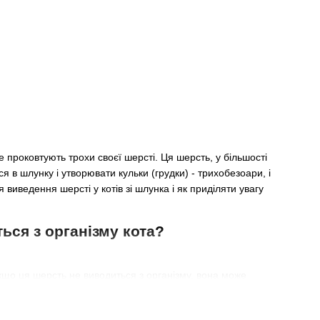
 проковтують трохи своєї шерсті. Ця шерсть, у більшості
 в шлунку і утворювати кульки (грудки) - трихобезоари, і
 виведення шерсті у котів зі шлунка і як приділяти увагу
ься з організму кота?
якщо ця шерсть не виводиться з організму, вона може
ленням, блювоти або навіть до блокування кишківника.
апити в кишківник. Якщо вона не виводиться з організму разом