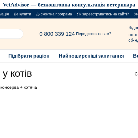
VetAdvisor — безкоштовна консультація ветеринара
мація
Де купити
Дисконтна програма
Як зареєструватись на сайті?
Уг
Відп
0 800 339 124
Передзвонити вам?
пн-п
сб-н
Підібрати раціон
Найпоширеніші запитання
В
у котів
С