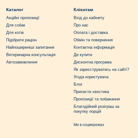
Каталог
Клієнтам
Акційні пропозиції
Вхід до кабінету
Для собак
Про нас
Для котів
Оплата і доставка
Підібрати раціон
Обмін та повернення
Найпоширеніші запитання
Контактна інформація
Ветеринарна консультація
Де купити
Автозамовлення
Дисконтна програма
Як зареєструватись на сайті?
Угода користувача
Блог
Прихисти хвостика
Пропозиції та побажання
Благодійний розіграш за
покупку порцій
Ми в соцмережах