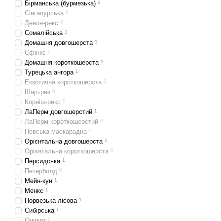
Бірманська (бурмезька)
1
Києву та Україні. Також 
Сінгапурська
0
Девон-рекс
0
Виведення шерсті зі шлун
Сомалійська
1
регулярна турбота про зд
Домашня довгошерста
1
що ви правильно задовол
Сфінкс
0
Домашня короткошерста
1
Турецька ангора
1
Екзотична короткошерста
0
Шартрез
0
Корніш-рекс
0
ЛаПерм довгошерстий
1
ЛаПерм короткошерстий
0
Невська маскарадна
0
Орієнтальна довгошерста
1
Орієнтальна короткошерста
0
Персидська
1
Петерболд
0
Мейн-кун
1
Менкс
1
Норвезька лісова
1
Сибірська
1
Оцикет
0