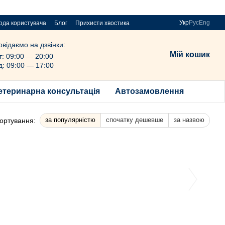
Укр
Рус
Eng
ода користувача
Блог
Прихисти хвостика
овідаємо на дзвінки:
Мій кошик
т: 09:00 — 20:00
д: 09:00 — 17:00
етеринарна консультація
Автозамовлення
за популярністю
спочатку дешевше
за назвою
ортування: