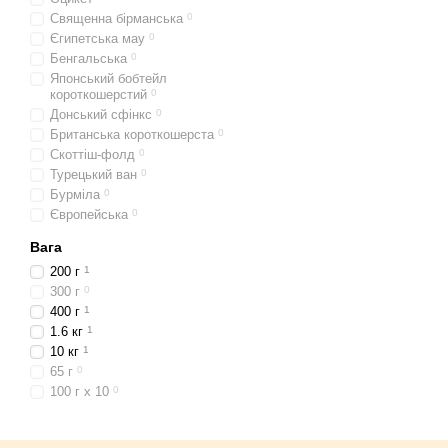
Священна бірманська
0
Єгипетська мау
0
Бенгальська
0
Японський бобтейл
короткошерстий
0
Донський сфінкс
0
Британська короткошерста
0
Скоттіш-фолд
0
Турецький ван
0
Бурміла
0
Європейська
0
Вага
200 г
1
300 г
0
400 г
1
1.6 кг
1
10 кг
1
65 г
0
100 г х 10
0