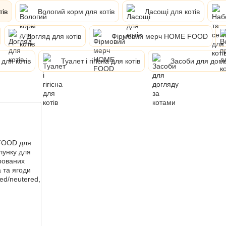
тів
Вологий корм для котів
Ласощі для котів
Догляд для котів
Фірмовий мерч HOME FOOD
 для котів
Туалет і гігієна для котів
Засоби для догл