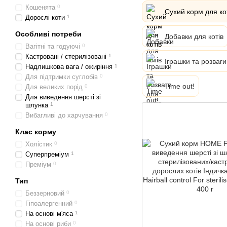
Кошенята
0
Сухий корм для ко
Дорослі коти
1
Особливі потреби
Добавки для котів
Вагітні та годуючі
0
Кастровані / стерилізовані
1
Іграшки та розваги
Надлишкова вага / ожиріння
1
Для підтримки суглобів
0
Time out!
Для великих порід
0
Для виведення шерсті зі
шлунка
1
Вибагливі до харчування
0
Клас корму
Холістик
0
Суперпреміум
1
Преміум
0
Тип
Беззерновий
0
Гіпоалергенний
0
На основі м'яса
1
На основі риби
0