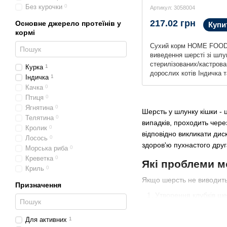
Без курочки
0
Артикул: 3058004
217.02 грн
Основне джерело протеїнів у
Купи
кормі
Сухий корм HOME FOOD
виведення шерсті зі шлу
стерилізованих/кастров
Курка
1
дорослих котів Індичка т
Індичка
1
Hairball control For
Качка
0
sterilised/neutered, 400 г
Птиця
0
Ягнятина
0
Шерсть у шлунку кішки - 
Телятина
0
випадків, проходить чере
Кролик
0
відповідно викликати диск
Лосось
0
здоров'ю пухнастого друг
Морська риба
0
Креветка
0
Які проблеми м
Криль
0
Якщо шерсть не виводитьс
Призначення
Утворення клубків ше
скупчуватися в шлунк
Для активних
1
Утворення вовняних к