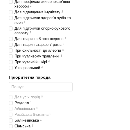
Для профілактики сечокам’яної
хвороби
2
Свіжі ягоди (
журавлин
Для підвищення імунітету
2
фруктоолігосахариди 
Для підтримки здоров'я зубів та
Фітоформула АМРО
ясен
1
Для підтримки опорно-рухового
нормалізує роботу шл
апарату
2
клітини киснем.
Для тварин з білою шерстю
1
Ці інгредієнти працюють
Для тварин старше 7 років
2
клубків та інших проблем
При схильності до алергій
4
При чутливому травленні
3
Профілактика п
При чутливій шкірі
4
Універсальний
4
Перш ніж перейти до вибо
пов'язаними з шерстю в ш
Пріоритетна порода
Регулярне розчісуван
Питний режим. Забезп
Для усіх порід
0
Регдолл
1
Спеціальні корми для
Абіссінська
0
поліпшити виведення 
Російська блакитна
0
Де можна купит
Балінезійська
1
Сіамська
1
А купити спеціалізований