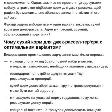
мікроелементів. Однак важливо не просто «підгодовувати»
собаку, а грамотно підбирати корм для джек-рассела, щоб
раціон був максимально збалансованим і не містив нічого
зайвого.
Фахівці радять вибрати все ж один варіант, зокрема, сухий
корм для джек-рассела. Адже він готовий, зручний,
збалансований і практичний.
Чому сухий корм для джек-рассел-тер'єра є
оптимальним варіантом?
Використання промислового харчування має кілька переваг:
у складі спочатку підібрано повний набір вітамінів,
мінералів і амінокислот, необхідних активному вихованцеві;
господареві не потрібно щодня готувати їжу і
розраховувати пропорції;
сухий корм довго зберігається, зручно транспортується і
може бути взятий в дорогу;
ми вказуємо на упаковці норму годування, тому легко
розрахувати денну порцію;
спеціальні покриття на гранулах допомагають очищати