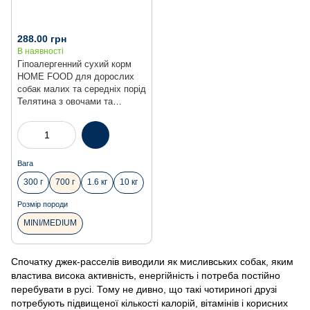
288.00 грн
В наявності
Гіпоалергенний сухий корм
HOME FOOD для дорослих
собак малих та середніх порід
Телятина з овочами та
духмяними травами
Hypoallergenic, 700 г
Вага
300 г
700 г
1.6 кг
10 кг
Розмір породи
MINI/MEDIUM
Спочатку джек-расселів виводили як мисливських собак, яким
властива висока активність, енергійність і потреба постійно
перебувати в русі. Тому не дивно, що такі чотириногі друзі
потребують підвищеної кількості калорій, вітамінів і корисних