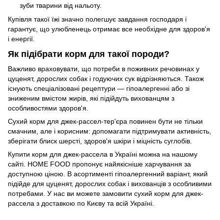
зуби тварини від нальоту.
Купівля такої їжі значно полегшує завдання господаря і
гарантує, що улюбленець отримає все необхідне для здоров'я
і енергії.
Як підібрати корм для такої породи?
Важливо враховувати, що потреби в поживних речовинах у
цуценят, дорослих собак і годуючих сук відрізняються. Також
існують спеціалізовані рецептури — гіпоалергенні або зі
зниженим вмістом жирів, які підійдуть вихованцям з
особливостями здоров'я.
Сухий корм для джек-рассел-тер'єра повинен бути не тільки
смачним, але і корисним: допомагати підтримувати активність,
зберігати блиск шерсті, здоров'я шкіри і міцність суглобів.
Купити корм для джек-рассела в Україні можна на нашому
сайті. HOME FOOD пропонує найякісніше харчування за
доступною ціною. В асортименті гіпоалергенний варіант, який
підійде для цуценят, дорослих собак і вихованців з особливими
потребами. У нас ви можете замовити сухий корм для джек-
рассела з доставкою по Києву та всій Україні.