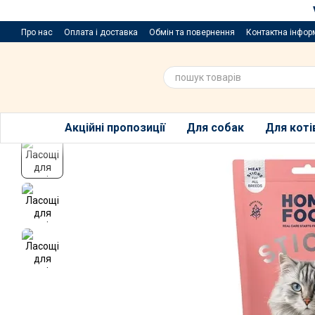
Перейти до основного контенту
Про нас
Оплата і доставка
Обмін та повернення
Контактна інфор
Пропозиції та побажання
Благодійний розіграш за покупку порцій
Акційні пропозиції
Для собак
Для коті