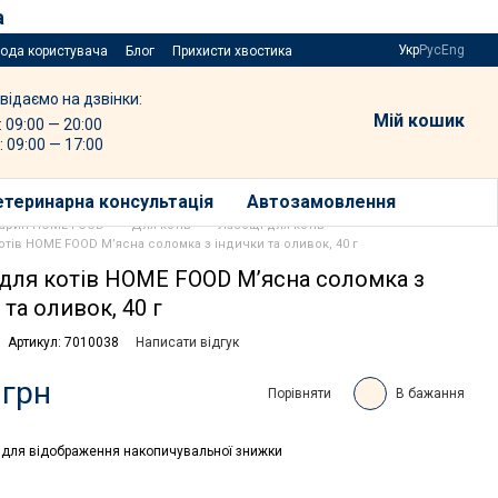
а
Укр
Рус
Eng
года користувача
Блог
Прихисти хвостика
відаємо на дзвінки:
Мій кошик
: 09:00 — 20:00
: 09:00 — 17:00
етеринарна консультація
Автозамовлення
варин HOME FOOD
Для котів
Ласощі для котів
отів HOME FOOD М’ясна соломка з індички та оливок, 40 г
для котів HOME FOOD М’ясна соломка з
 та оливок, 40 г
Артикул: 7010038
Написати відгук
 грн
Порівняти
В бажання
для відображення накопичувальної знижки