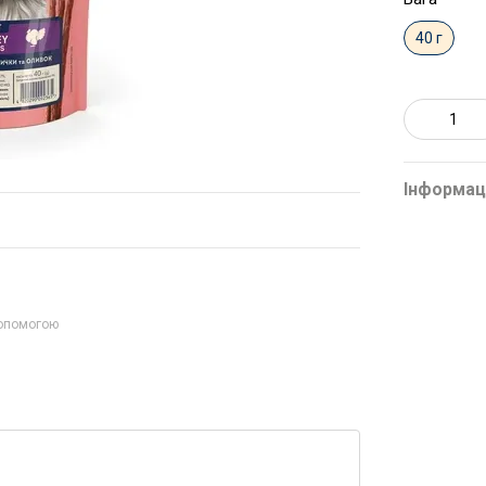
40 г
Інформац
допомогою