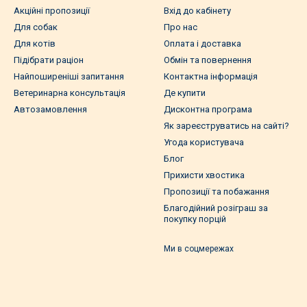
Акційні пропозиції
Вхід до кабінету
Для собак
Про нас
Для котів
Оплата і доставка
Підібрати раціон
Обмін та повернення
Найпоширеніші запитання
Контактна інформація
Ветеринарна консультація
Де купити
Автозамовлення
Дисконтна програма
Як зареєструватись на сайті?
Угода користувача
Блог
Прихисти хвостика
Пропозиції та побажання
Благодійний розіграш за
покупку порцій
Ми в соцмережах