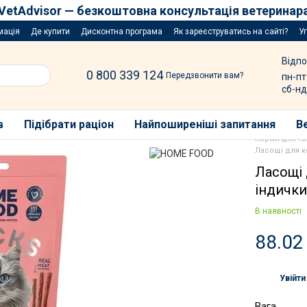
VetAdvisor — безкоштовна консультація ветеринар
мація
Де купити
Дисконтна програма
Як зареєструватись на сайті?
У
Відпо
0 800 339 124
Передзвонити вам?
пн-пт
сб-нд
в
Підібрати раціон
Найпоширеніші запитання
В
Корми для т
Ласощі для к
Ласощі 
індички
В наявності
88.02
Увійти
%
Вага