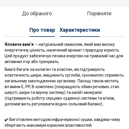
До обраного
Порівняти
Про товар
Характеристики
Яловиче вим’я
— натуральний смаколик, який має високу
енергетичну цінність, насичений аромат і природну користь.
Цей продукт забезпечує песика енергією на тривалий час для
активних ігор або тренувать.
Вим’я багате на колаген та еластин, які підтримують
еластичність шкіри, зміцнюють суглоби, сухожилля і сприяють
загальному омолодженню організму. Ласощі також містять
вітаміни E, PP, B-комплекс (покращують обмін речовин, стан
шерсті, шкіри та імунну систему) та калій і мінерали
(підтримують роботу серцево-судинної системи та м’язів,
допомагають регулювати водно-сольовий баланс).
✔️ Виготовлені методом інфрачервоної сушки, завдяки чому
зберігають максимум корисних властивостей.