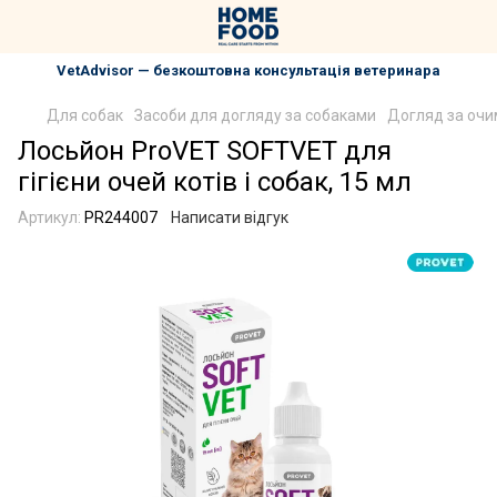
VetAdvisor — безкоштовна консультація ветеринара
Для собак
Засоби для догляду за собаками
Догляд за очи
Лосьйон ProVET SOFTVET для
гігієни очей котів і собак, 15 мл
Артикул:
PR244007
Написати відгук