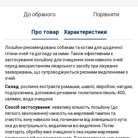
До обраного
Порівняти
Про товар
Характеристики
Лосьйон рекомендовано собакам та котам для щоденної
гігієни очей та догляду за ними. Також ефективним є
застосування лосьйону для очищення зони навколо очей
перед використанням лікарського засобу при лікуванні
захворювань, що супроводжуються рясними виділеннями з
очей.
Склад
: рослинні екстракти ромашки, шавлії, звіробою, нагідки,
подорожника; допоміжні речовини: поліетиленгліколь-400,
салімікс, вода очищена.
Спосіб застосування:
невелику кількість лосьйону (до
легкого зволоження) нанесіть на марлевий тампон та
очистіть зону навколо ока, починаючи від зовнішнього кута
ока до внутрішнього, видаляючи всі виділення. Потім
повторіть обробку вже очищеного ока іншим марлевим
тампоном в тій же послідовності. Для видалення «сльозових