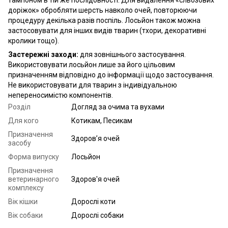
доріжок» обробляти шерсть навколо очей, повторюючи
процедуру декілька разів поспіль. Лосьйон також можна
застосовувати для інших видів тварин (тхори, декоративні
кролики тощо).
Застережні заходи:
для зовнішнього застосування.
Використовувати лосьйон лише за його цільовим
призначенням відповідно до інформації щодо застосування.
Не використовувати для тварин з індивідуальною
непереносимістю компонентів.
Розділ
Догляд за очима та вухами
Для кого
Котикам, Песикам
Призначення
Здоров’я очей
засобу
Форма випуску
Лосьйон
Призначення
ветеринарного
Здоров'я очей
комплексу
Вік кішки
Дорослі коти
Вік собаки
Дорослі собаки