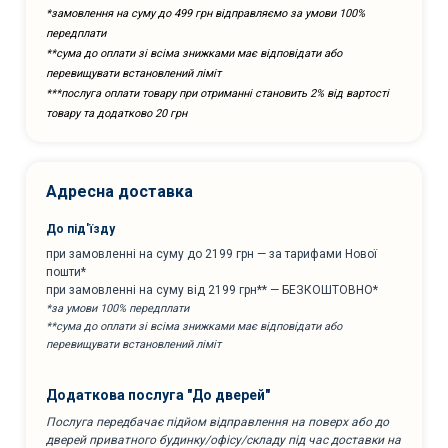
*замовлення на суму до 499 грн відправляємо за умови 100%
передплати
**сума до оплати зі всіма знижками має відповідати або
перевищувати встановлений ліміт
***послуга оплати товару при отриманні становить 2% від вартості
товару та додатково 20 грн
Адресна доставка
До під'їзду
при замовленні на суму до 2199 грн — за тарифами Нової
пошти*
при замовленні на суму від 2199 грн** — БЕЗКОШТОВНО*
*за умови 100% передплати
**сума до оплати зі всіма знижками має відповідати або
перевищувати встановлений ліміт
Додаткова послуга "До дверей"
Послуга передбачає підйом відправлення на поверх або до
дверей приватного будинку/офісу/складу під час доставки на