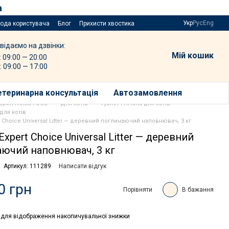
а
Укр
Рус
Eng
года користувача
Блог
Прихисти хвостика
відаємо на дзвінки:
Мій кошик
: 09:00 — 20:00
: 09:00 — 17:00
етеринарна консультація
Автозамовлення
варин HOME FOOD
Для котів
Туалет і гігієна для котів
для котів
t Choice Universal Litter — деревний поглинаючий наповнювач, 3 кг
Expert Choice Universal Litter — деревний
ючий наповнювач, 3 кг
Артикул: 111289
Написати відгук
0 грн
Порівняти
В бажання
для відображення накопичувальної знижки