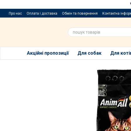
Перейти до основного контенту
Про нас
Оплата і доставка
Обмін та повернення
Контактна інфор
Пропозиції та побажання
Благодійний розіграш за покупку порцій
Акційні пропозиції
Для собак
Для коті