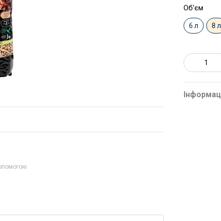
Об'єм
6 л
8 
Інформац
допомогою