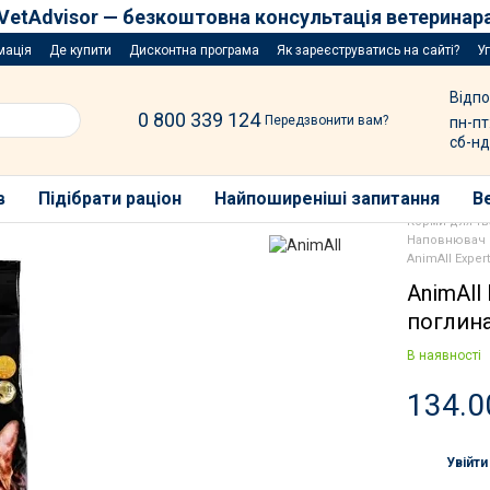
VetAdvisor — безкоштовна консультація ветеринар
мація
Де купити
Дисконтна програма
Як зареєструватись на сайті?
У
Відпо
0 800 339 124
Передзвонити вам?
пн-пт
сб-нд
в
Підібрати раціон
Найпоширеніші запитання
В
Корми для т
Наповнювач 
AnimAll Exper
AnimAll 
поглина
В наявності
134.0
Увійти
%