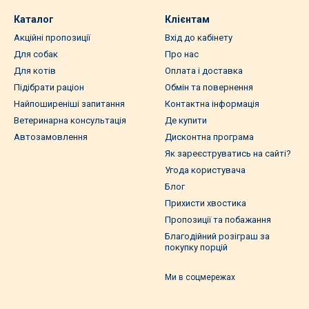
Каталог
Клієнтам
Акційні пропозиції
Вхід до кабінету
Для собак
Про нас
Для котів
Оплата і доставка
Підібрати раціон
Обмін та повернення
Найпоширеніші запитання
Контактна інформація
Ветеринарна консультація
Де купити
Автозамовлення
Дисконтна програма
Як зареєструватись на сайті?
Угода користувача
Блог
Прихисти хвостика
Пропозиції та побажання
Благодійний розіграш за
покупку порцій
Ми в соцмережах