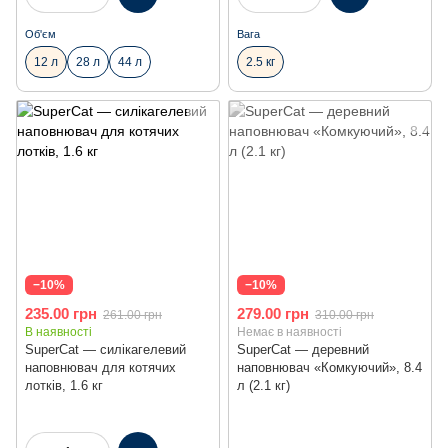
Об'єм
Вага
12 л
28 л
44 л
2.5 кг
−10%
−10%
235.00 грн
279.00 грн
261.00 грн
310.00 грн
В наявності
Немає в наявності
SuperCat — cилікагелевий
SuperCat — деревний
наповнювач для котячих
наповнювач «Комкуючий», 8.4
лотків, 1.6 кг
л (2.1 кг)