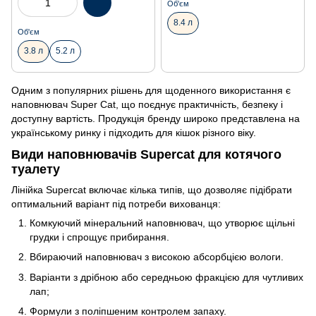
Об'єм
8.4 л
Об'єм
3.8 л
5.2 л
Одним з популярних рішень для щоденного використання є
наповнювач Super Cat, що поєднує практичність, безпеку і
доступну вартість. Продукція бренду широко представлена на
українському ринку і підходить для кішок різного віку.
Види наповнювачів Supercat для котячого
туалету
Лінійка Supercat включає кілька типів, що дозволяє підібрати
оптимальний варіант під потреби вихованця:
Комкуючий мінеральний наповнювач, що утворює щільні
грудки і спрощує прибирання.
Вбираючий наповнювач з високою абсорбцією вологи.
Варіанти з дрібною або середньою фракцією для чутливих
лап;
Формули з поліпшеним контролем запаху.