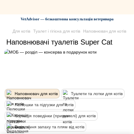
VetAdvisor — безкоштовна консультація ветеринара
Для котів
Туалет і гігієна для котів
Наповнювач для котів
Наповнювачі туалетів Super Cat
Наповнювач для котів
Туалети та лотки для котів
Пелюшки та підгузки для котів
Корекція поведінки (привчателі) для котів
Видалення запаху та плям від котів