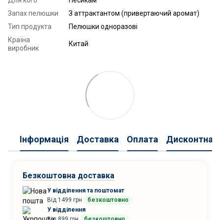
Запах пелюшки
З аттрактантом (привертаючий аромат)
Тип продукта
Пелюшки одноразові
Країна
Китай
виробник
Інформація
Доставка
Оплата
Дисконтна 
Безкоштовна доставка
У відділення та поштомат
Від 1499 грн
безкоштовно
У відділення
Від 899 грн
безкоштовно