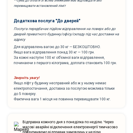
**сума до оплати зі всіма знижками має відповідати або
перевищувати встановлений ліміт
Додаткова послуга "До дверей"
Послуга передбачає підйом відправлення на поверх або до
дверей приватного будинку/офісу/складу під час доставки на
адресу
Для відправлень вагою до 30 кг — БЕЗКОШТОВНО.
Якщо вага відправлення понад 30 кг — 100 грн.
За кожні наступні 100 кг об’ємної ваги відправлення,
починаючи з першого кілограма, доплата становить 100 грн.
Зверніть увагу!
Якщо ліфт у будинку несправний або ж у ньому немає
електропостачання, доставка за послугою можлива тільки
до 5 поверху.
Фактична вага 1 місця не повинна перевищувати 100 кг.
Відправка кожного дня з понеділка по неділю. Через
масові аварійні відключення електроенергії тимчасово
призупиняємо відправки замовлень у неділю