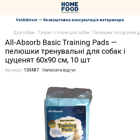
VetAdvisor — безкоштовна консультація ветеринара
Для собак
Туалет і гігієна для собак
Пелюшки та підгузки д
All-Absorb Basic Training Pads —
пелюшки тренувальні для собак і
цуценят 60х90 см, 10 шт
Артикул:
130487
Написати відгук