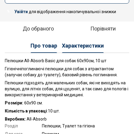
Увійти
для відображення накопичувальної знижки
%
До обраного
Порівняти
Про товар
Характеристики
Пелюшки All-Absorb Basic для собак 60х90см, 10 шт
Гігієнічніпоглинаючі пелюшки для собак з атрактантом
(залучає собаку до туалету), базовий рівень поглинання.
Пелюшки підходять для маленьких собак, які не виходять на
вулицю, для літніх собак, для цуценят, а так само для пологів і
використання у ветеринарній медицині.
Розміри:
60х90 см.
Кількість в упаковці
:10 шт.
Виробник:
All-Absorb
Розділ
Пелюшки, Туалет та гігієна
Для кого
Песикам