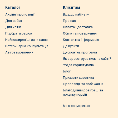
Каталог
Клієнтам
Акційні пропозиції
Вхід до кабінету
Для собак
Про нас
Для котів
Оплата і доставка
Підібрати раціон
Обмін та повернення
Найпоширеніші запитання
Контактна інформація
Ветеринарна консультація
Де купити
Автозамовлення
Дисконтна програма
Як зареєструватись на сайті?
Угода користувача
Блог
Прихисти хвостика
Пропозиції та побажання
Благодійний розіграш за
покупку порцій
Ми в соцмережах