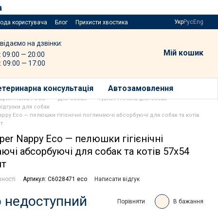
а
Укр
Рус
Eng
года користувача
Блог
Прихисти хвостика
відаємо на дзвінки:
Мій кошик
: 09:00 — 20:00
: 09:00 — 17:00
етеринарна консультація
Автозамовлення
варин HOME FOOD
Для собак
Туалет і гігієна для собак
ідгузки для собак
Nappy Eco — пелюшки гігієнічні поглинаючі абсорбуючі для собак та котів
шт
uper Nappy Eco — пелюшки гігієнічні
ючі абсорбуючі для собак та котів 57х54
шт
вності
Артикул: C6028471 eco
Написати відгук
 недоступний
Порівняти
В бажання