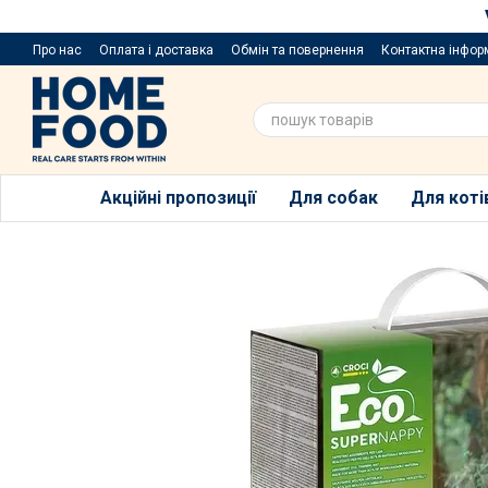
Перейти до основного контенту
Про нас
Оплата і доставка
Обмін та повернення
Контактна інфор
Пропозиції та побажання
Благодійний розіграш за покупку порцій
Акційні пропозиції
Для собак
Для коті