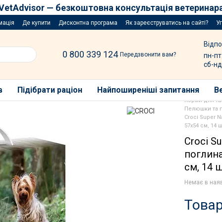
VetAdvisor — безкоштовна консультація ветеринар
мація
Де купити
Дисконтна програма
Як зареєструватись на сайті?
У
Відпо
0 800 339 124
Передзвонити вам?
пн-пт
сб-нд
в
Підібрати раціон
Найпоширеніші запитання
В
Корми для т
Пелюшки та п
Croci Super 
57х54 см, 14 
Croci S
поглина
см, 14 
Немає в ная
Товар