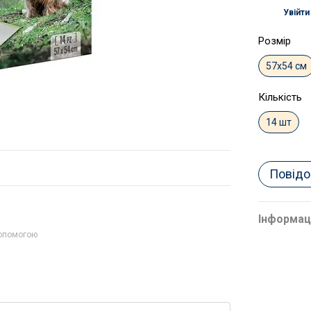
Увійти
%
Розмір
57х54 см
Кількість
14 шт
Повідо
Інформац
допомогою