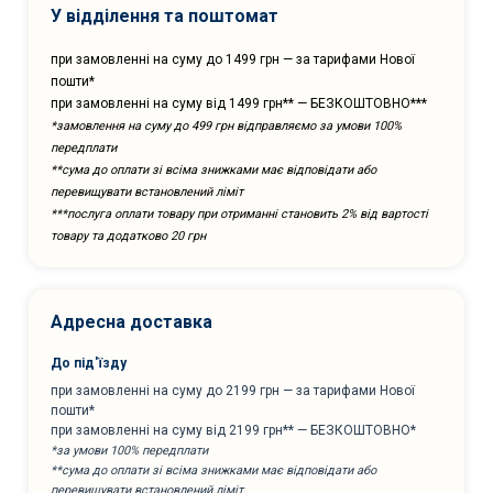
У відділення та поштомат
при замовленні на суму до 1499 грн — за тарифами Нової
пошти*
при замовленні на суму від 1499 грн** — БЕЗКОШТОВНО***
*замовлення на суму до 499 грн відправляємо за умови 100%
передплати
**сума до оплати зі всіма знижками має відповідати або
перевищувати встановлений ліміт
***послуга оплати товару при отриманні становить 2% від вартості
товару та додатково 20 грн
Адресна доставка
До під'їзду
при замовленні на суму до 2199 грн — за тарифами Нової
пошти*
при замовленні на суму від 2199 грн** — БЕЗКОШТОВНО*
*за умови 100% передплати
**сума до оплати зі всіма знижками має відповідати або
перевищувати встановлений ліміт