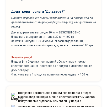
Додаткова послуга "До дверей"
Послуга передбачає підйом відправлення на поверх або до
дверей приватного будинку/офісу/складу під час доставки на
адресу
Для відправлень вагою до 30 кг — БЕЗКОШТОВНО.
Якщо вага відправлення понад 30 кг — 100 грн.
За кожні наступні 100 кг об’ємної ваги відправлення,
починаючи з першого кілограма, доплата становить 100 грн.
Зверніть увагу!
Якщо ліфт у будинку несправний або ж у ньому немає
електропостачання, доставка за послугою можлива тільки
до 5 поверху.
Фактична вага 1 місця не повинна перевищувати 100 кг.
Відправка кожного дня з понеділка по неділю. Через
масові аварійні відключення електроенергії тимчасово
призупиняємо відправки замовлень у неділю
Замовлення, оформлені до 13:30, відправляються того