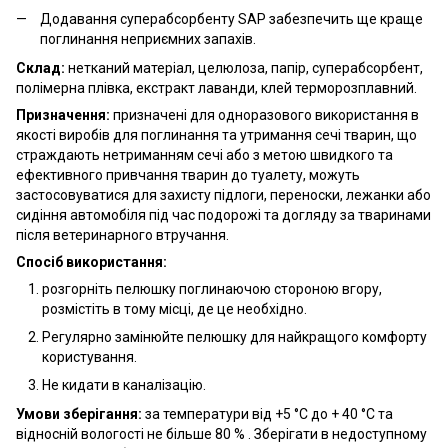
Додавання суперабсорбенту SAP забезпечить ще краще
поглинання неприємних запахів.
Склад:
нетканий матеріал, целюлоза, папір, суперабсорбент,
полімерна плівка, екстракт лаванди, клей терморозплавний.
Призначення:
призначені для одноразового використання в
якості виробів для поглинання та утримання сечі тварин, що
страждають нетриманням сечі або з метою швидкого та
ефективного привчання тварин до туалету, можуть
застосовуватися для захисту підлоги, переноски, лежанки або
сидіння автомобіля під час подорожі та догляду за тваринами
після ветеринарного втручання.
Спосіб використання:
розгорніть пелюшку поглинаючою стороною вгору,
розмістіть в тому місці, де це необхідно.
Регулярно замінюйте пелюшку для найкращого комфорту
користування.
Не кидати в каналізацію.
Умови зберігання:
за температури від +5 °С до + 40 °С та
відносній вологості не більше 80 % . Зберігати в недоступному