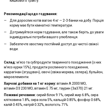
кишкового тракту.
Рекомендації щодо годування:
Для дорослих котів вагою 4 кг — 2-3 банки на добу. Порція
корму має бути кімнатної температури.
Дотримуйтеся норм годування, але також беріть до уваги
індивідуальні потреби вашого улюбленця.
Забезпечте хвостику постійний доступ до чистої свіжої
води.
Склад:
м’ясо та субпродукти тваринного походження (з них
м’ясо курки 15%), продукти рослинного походження,
каррагінан (згущувач), овочі (свіжа морква, селера), бульйон,
мікроелементи.
Харчові добавки на 1 кг корму:
вітамін A 2000 МО,
вітамін D3 230 МО, вітамін Е 75 мг, таурин (3а370) 21 мг.
Поживні речовини:
сирий білок 9.1%, сирий жир 6.8%, сира
клітковина 1.8%, сира зола 5%, кальцій 0.85%, фосфор 0.68%,
калій 0.45%, натрій 0.32%, вологість 71%.