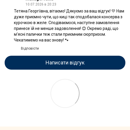
10.07.2026 в 20:23
Тетяна Георгіївна, вітаємо! Дякуємо за ваш відгук! 💛 Нам
дуже приємно чути, що киці так сподобалася консерва з
курочкою в желе. Сподіваємося, наступне замовлення
принесе їй не менше задоволення! 😊 Окремо раді, що
м'ясні палички теж стали приємним сюрпризом.
Чекатимемо на вас знову! 🐾
Відповісти
Написати відгук