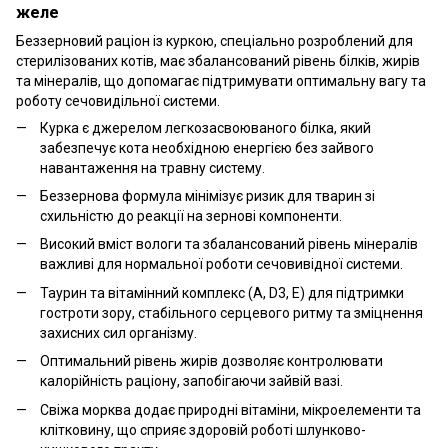
желе
Беззерновий раціон із куркою, спеціально розроблений для
стерилізованих котів, має збалансований рівень білків, жирів
та мінералів, що допомагає підтримувати оптимальну вагу та
роботу сечовидільної системи.
Курка є джерелом легкозасвоюваного білка, який
забезпечує кота необхідною енергією без зайвого
навантаження на травну систему.
Беззернова формула мінімізує ризик для тварин зі
схильністю до реакції на зернові компоненти.
Високий вміст вологи та збалансований рівень мінералів
важливі для нормальної роботи сечовивідної системи.
Таурин та вітамінний комплекс (A, D3, E) для підтримки
гостроти зору, стабільного серцевого ритму та зміцнення
захисних сил організму.
Оптимальний рівень жирів дозволяє контролювати
калорійність раціону, запобігаючи зайвій вазі.
Свіжа морква додає природні вітаміни, мікроелементи та
клітковину, що сприяє здоровій роботі шлунково-