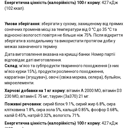
Енергетична цінність (калорійність) 100 г корму:
427 кДж
(102 ккал).
Умови зберігання:
зберігати у сухому, захищеному від прямих
сонячних променів місці за температури від 0 °C до 35 °C та
відносної вологості повітря не більше ніж 75%. Після відкриття
зберігати в холодильнику та використати протягом доби у
межах зазначеного терміну.
Дата виготовлення вказана на кришці банки. Номер партії
відповідає даті виготовлення.
Склад:
м'ясо та субпродукти тваринного походження (з них
м’ясо курки 15%), продукти рослинного походження,
каррагінан (згущувач), овочі (свіжа морква, селера), бульйон,
мікроелементи.
Харчові добавки на 1 кг корму:
вітамін A 2000 МО, вітамін D3
230 МО, вітамін Е 75 мг, таурин (3а370) 21 мг.
Поживні речовини:
сирий білок 9.1%, сирий жир 6.8%, сира
клітковина 1.8%, сира зола 5%, кальцій 0.85%, фосфор 0.68%,
калій 0.45%, натрій 0.32%, вологість 71%.
Енергетична цінність (калорійність) 100 г корму:
427 кДж