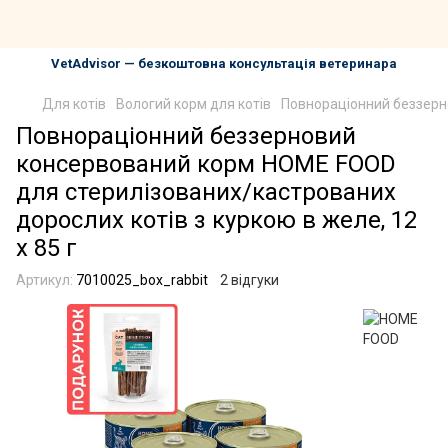
VetAdvisor — безкоштовна консультація ветеринара
Для котів
Вологий корм для котів
Повнораціонний беззерно
Повнораціонний беззерновий
консервований корм HOME FOOD
для стерилізованих/кастрованих
дорослих котів з куркою в желе, 12
х 85 г
Артикул:
7010025_box_rabbit
2 відгуки