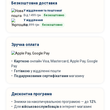
Безкоштовна доставка
У відділення та поштомат
Від 1499 грн
безкоштовно
У відділення
Від 899 грн
безкоштовно
Зручна оплата
•
Карткою
онлайн Visa, Mastercard, Apple Pay, Google
Pay
•
Готівкою
у відділенні пошти
•
Подарунковими сертифікатами
магазину
Дисконтна програма
• Знижки за накопичувальною програмою — до
12%
.
• Для
військовослужбовців
в інтернет-магазині