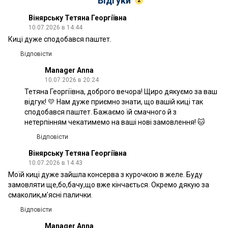
Відгуки
2
Вінярську Тетяна Георгіївна
10.07.2026 в 14:44
Киці дуже сподобався паштет.
Відповісти
Manager Anna
10.07.2026 в 20:24
Тетяна Георгіївна, доброго вечора! Щиро дякуємо за ваш
відгук! 💛 Нам дуже приємно знати, що вашій киці так
сподобався паштет. Бажаємо їй смачного й з
нетерпінням чекатимемо на ваші нові замовлення! 🐱
Відповісти
Вінярську Тетяна Георгіївна
10.07.2026 в 14:43
Моїй киці дуже зайшла консерва з курочкою в желе. Буду
замовляти ще,бо,бачу,що вже кінчається. Окремо дякую за
смаколик,м'ясні палички.
Відповісти
Manager Anna