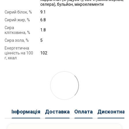
селера), бульйон, мікроелементи
Сирий білок, %
9.1
Сирий жир, %
6.8
Сира
1.8
клітковина, %
Cира зола, %
5
Енергетична
цінність на 100
102
г, ккал
Інформація
Доставка
Оплата
Дисконтна 