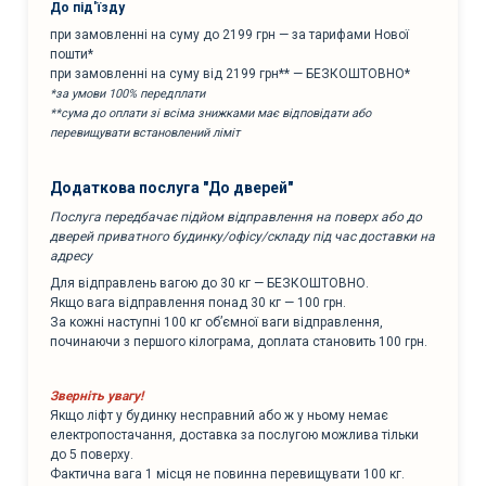
До під'їзду
при замовленні на суму до 2199 грн — за тарифами Нової
пошти*
при замовленні на суму від 2199 грн** — БЕЗКОШТОВНО*
*за умови 100% передплати
**сума до оплати зі всіма знижками має відповідати або
перевищувати встановлений ліміт
Додаткова послуга "До дверей"
Послуга передбачає підйом відправлення на поверх або до
дверей приватного будинку/офісу/складу під час доставки на
адресу
Для відправлень вагою до 30 кг — БЕЗКОШТОВНО.
Якщо вага відправлення понад 30 кг — 100 грн.
За кожні наступні 100 кг об’ємної ваги відправлення,
починаючи з першого кілограма, доплата становить 100 грн.
Зверніть увагу!
Якщо ліфт у будинку несправний або ж у ньому немає
електропостачання, доставка за послугою можлива тільки
до 5 поверху.
Фактична вага 1 місця не повинна перевищувати 100 кг.