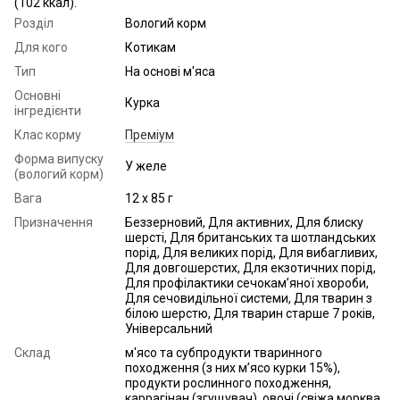
(102 ккал).
Розділ
Вологий корм
Для кого
Котикам
Тип
На основі м'яса
Основні
Курка
інгредієнти
Клас корму
Преміум
Форма випуску
У желе
(вологий корм)
Вага
12 х 85 г
Призначення
Беззерновий, Для активних, Для блиску
шерсті, Для британських та шотландських
порід, Для великих порід, Для вибагливих,
Для довгошерстих, Для екзотичних порід,
Для профілактики сечокам’яної хвороби,
Для сечовидільної системи, Для тварин з
білою шерстю, Для тварин старше 7 років,
Універсальний
Склад
м'ясо та субпродукти тваринного
походження (з них м’ясо курки 15%),
продукти рослинного походження,
каррагінан (згущувач), овочі (свіжа морква,