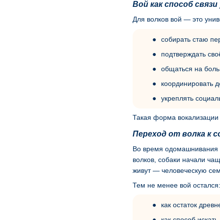
Вой как способ связи
Для волков вой — это уни
собирать стаю пе
подтверждать сво
общаться на боль
координировать д
укреплять социал
Такая форма вокализации 
Переход от волка к с
Во время одомашнивания с
волков, собаки начали чащ
живут — человеческую се
Тем не менее вой остался
как остаток древн
как способ искать