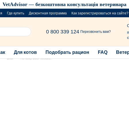
VetAdvisor — безкоштовна консультація ветеринара
ия
Где купить
Дисконтная программа
Как зарегистрироваться на сайте?
розыгрыш за покупку порций
0 800 339 124
Перезвонить вам?
п
с
бак
Для котов
Подобрать рацион
FAQ
Вете
Блог
Почему воет собака?