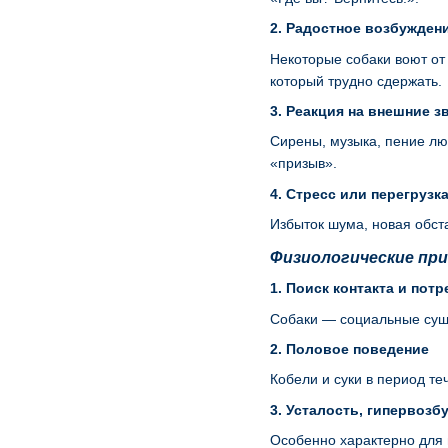
2. Радостное возбужден
Некоторые собаки воют от
который трудно сдержать.
3. Реакция на внешние з
Сирены, музыка, пение лю
«призыв».
4. Стресс или перегрузк
Избыток шума, новая обст
Физиологические пр
1. Поиск контакта и пот
Собаки — социальные суще
2. Половое поведение
Кобели и суки в период те
3. Усталость, гипервоз
Особенно характерно для 