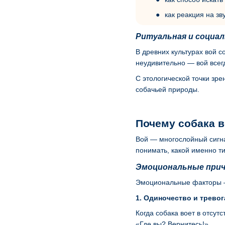
как реакция на з
Ритуальная и социал
В древних культурах вой 
неудивительно — вой всег
С этологической точки зр
собачьей природы.
Почему собака в
Вой — многослойный сигна
понимать, какой именно т
Эмоциональные прич
Эмоциональные факторы — 
1. Одиночество и тревог
Когда собака воет в отсут
«Где вы? Вернитесь!».