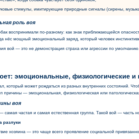
вуковые стимулы, имитирующие природные сигналы (сирены, музыка,
ьная роль воя
собак воспринимали по-разному: как знак приближающейся опасност
да нёс мощный эмоциональный заряд, который человек инстинкти
ения вой — это не демонстрация страха или агрессии по умолчанию
оет: эмоциональные, физиологические и
л, который может рождаться из разных внутренних состояний. Чт
ип причины — эмоциональная, физиологическая или патологическая 
ины воя
самая частая и самая естественная группа. Такой вой — часть н
а разлуки
ствие хозяина — это чаще всего проявление социальной привязанно