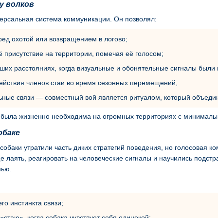
 у волков
версальная система коммуникации. Он позволял:
ред охотой или возвращением в логово;
ё присутствие на территории, помечая её голосом;
ших расстояниях, когда визуальные и обонятельные сигналы были 
ействия членов стаи во время сезонных перемещений;
ьные связи — совместный вой является ритуалом, который объедин
была жизненно необходима на огромных территориях с минимальн
обаке
обаки утратили часть диких стратегий поведения, но голосовая к
е лаять, реагировать на человеческие сигналы и научились подстр
мью.
:
его инстинкта связи;
 «стаю», когда собака чувствует себя одинокой;