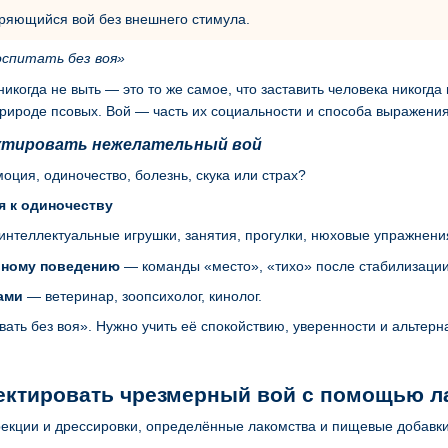
ряющийся вой без внешнего стимула.
оспитать без воя»
никогда не выть — это то же самое, что заставить человека никогда 
природе псовых. Вой — часть их социальности и способа выражени
ектировать нежелательный вой
оция, одиночество, болезнь, скука или страх?
я к одиночеству
нтеллектуальные игрушки, занятия, прогулки, нюховые упражнени
вному поведению
— команды «место», «тихо» после стабилизации
ами
— ветеринар, зоопсихолог, кинолог.
вать без воя». Нужно учить её спокойствию, уверенности и альтер
ектировать чрезмерный вой с помощью л
екции и дрессировки, определённые лакомства и пищевые добавки 