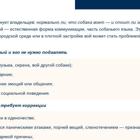
лнует владельцев:
нормально ли, что собака воет — и стоит ли
вой — естественная форма коммуникации, часть собачьего языка. 
ородской среде или в плотной застройке вой может стать проблемо
ый и его не нужно подавлять
музыка, сирена, вой другой собаки);
дение;
ние эмоций или общения;
и социальной поведения.
и требует коррекции
и в одиночестве;
ся паническими атаками, порчей вещей, слюнотечением — признак
идимой причины;