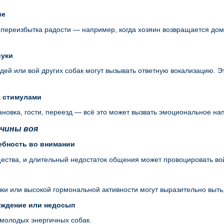
ие
 переизбытка радости — например, когда хозяин возвращается дом
вуки
дей или вой других собак могут вызывать ответную вокализацию. Э
а стимулами
ановка, гости, переезд — всё это может вызвать эмоциональное 
ичины воя
ребность во внимании
ства, и длительный недостаток общения может провоцировать вой
чки или высокой гормональной активности могут выразительно выть,
буждение или недосып
молодых энергичных собак.