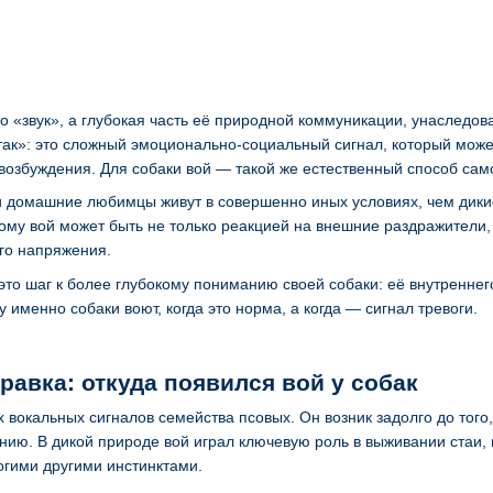
о «звук», а глубокая часть её природной коммуникации, унаследова
 так»: это сложный эмоционально-социальный сигнал, который може
 возбуждения. Для собаки вой — такой же естественный способ сам
домашние любимцы живут в совершенно иных условиях, чем дикие
ому вой может быть не только реакцией на внешние раздражители,
го напряжения.
то шаг к более глубокому пониманию своей собаки: её внутреннег
 именно собаки воют, когда это норма, а когда — сигнал тревоги.
равка: откуда появился вой у собак
 вокальных сигналов семейства псовых. Он возник задолго до того
нию. В дикой природе вой играл ключевую роль в выживании стаи,
огими другими инстинктами.