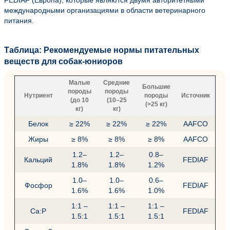
международными организациями в области ветеринарного
питания.
Таблица: Рекомендуемые нормы питательных
веществ для собак-юниоров
Малые
Средние
Большие
породы
породы
Нутриент
породы
Источник
(до 10
(10–25
(>25 кг)
кг)
кг)
Белок
≥ 22%
≥ 22%
≥ 22%
AAFCO
Жиры
≥ 8%
≥ 8%
≥ 8%
AAFCO
1.2–
1.2–
0.8–
Кальций
FEDIAF
1.8%
1.8%
1.2%
1.0–
1.0–
0.6–
Фосфор
FEDIAF
1.6%
1.6%
1.0%
1:1 –
1:1 –
1:1 –
Ca:P
FEDIAF
1.5:1
1.5:1
1.5:1