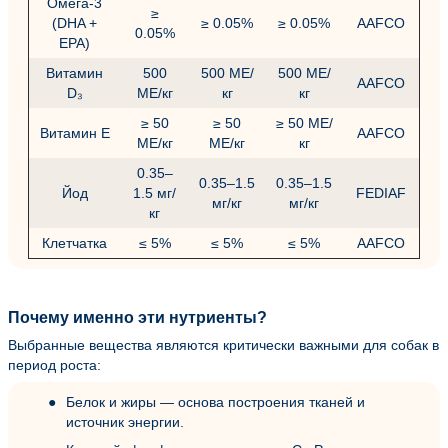
Омега-3
≥
(DHA +
≥ 0.05%
≥ 0.05%
AAFCO
0.05%
EPA)
Витамин
500
500 МЕ/
500 МЕ/
AAFCO
D₃
МЕ/кг
кг
кг
≥ 50
≥ 50
≥ 50 МЕ/
Витамин E
AAFCO
МЕ/кг
МЕ/кг
кг
0.35–
0.35–1.5
0.35–1.5
Йод
1.5 мг/
FEDIAF
мг/кг
мг/кг
кг
Клетчатка
≤ 5%
≤ 5%
≤ 5%
AAFCO
Почему именно эти нутриенты?
Выбранные вещества являются критически важными для собак в
период роста:
Белок и жиры — основа построения тканей и
источник энергии.