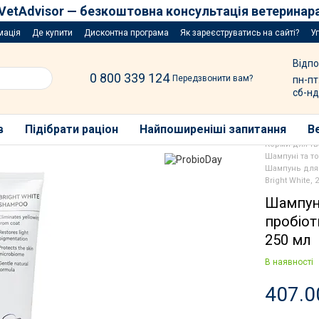
VetAdvisor — безкоштовна консультація ветеринар
мація
Де купити
Дисконтна програма
Як зареєструватись на сайті?
У
Відпо
0 800 339 124
Передзвонити вам?
пн-пт
сб-нд
в
Підібрати раціон
Найпоширеніші запитання
В
Корми для т
Шампуні та т
Шампунь для 
Bright White, 
Шампунь
пробіот
250 мл
В наявності
407.0