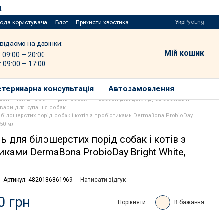
а
Укр
Рус
Eng
года користувача
Блог
Прихисти хвостика
відаємо на дзвінки:
Мій кошик
: 09:00 — 20:00
: 09:00 — 17:00
етеринарна консультація
Автозамовлення
варин HOME FOOD
Для собак
Засоби для догляду за собаками
овари для купання собак
білошерстих порід собак і котів з пробіотиками DermaBona ProbioDay
250 мл
 для білошерстих порід собак і котів з
иками DermaBona ProbioDay Bright White,
Артикул: 4820186861969
Написати відгук
0 грн
Порівняти
В бажання