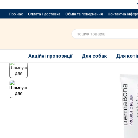
Перейти до основного контенту
Про нас
Оплата і доставка
Обмін та повернення
Контактна інфор
Пропозиції та побажання
Благодійний розіграш за покупку порцій
Акційні пропозиції
Для собак
Для коті