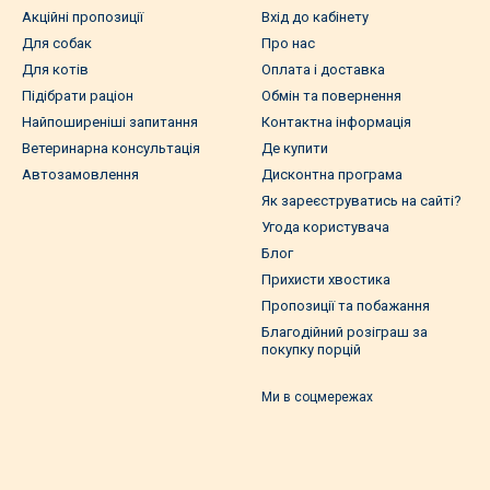
Акційні пропозиції
Вхід до кабінету
Для собак
Про нас
Для котів
Оплата і доставка
Підібрати раціон
Обмін та повернення
Найпоширеніші запитання
Контактна інформація
Ветеринарна консультація
Де купити
Автозамовлення
Дисконтна програма
Як зареєструватись на сайті?
Угода користувача
Блог
Прихисти хвостика
Пропозиції та побажання
Благодійний розіграш за
покупку порцій
Ми в соцмережах