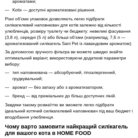
ароматами;
Kotix — доступні ароматизовані рішення.
Різні об’єми упаковок дозволяють легко підібрати
силікагелевий наповнювач для котів залежно від кількості
улюбленців, розміру туалету чи бюджету: невеликі фасування
(3,8 л), середні (5 л) або більші об’єми (наприклад, 7,6 л —
ароматизований силікагель Sani Pet із лавандовим ароматом).
За допомогою зручного фільтра ви можете швидко знайти
оптимальний варіант, використовуючи додаткові параметри
вибору:
тип наповнювача — абсорбуючий, гіпоалергенний,
грудкувальний;
аромат — без запаху або з ароматизатором;
бренд — від преміальних до більш доступних ліній.
Завдяки такому розмаїттю ви зможете легко підібрати
ідеальний котячий силікагелевий наповнювач під ваш бюджет і
вподобання улюбленця.
Чому варто замовити найкращий силікагель
для вашого кота в HOME FOOD