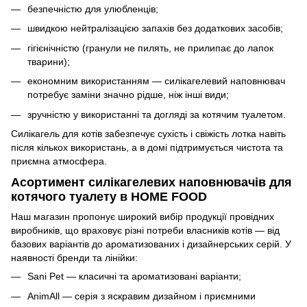
безпечністю для улюбленців;
швидкою нейтралізацією запахів без додаткових засобів;
гігієнічністю (гранули не пилять, не прилипає до лапок
тварини);
економним використанням — силікагелевий наповнювач
потребує заміни значно рідше, ніж інші види;
зручністю у використанні та догляді за котячим туалетом.
Силікагель для котів забезпечує сухість і свіжість лотка навіть
після кількох використань, а в домі підтримується чистота та
приємна атмосфера.
Асортимент силікагелевих наповнювачів для
котячого туалету в HOME FOOD
Наш магазин пропонує широкий вибір продукції провідних
виробників, що враховує різні потреби власників котів — від
базових варіантів до ароматизованих і дизайнерських серій. У
наявності бренди та лінійки:
Sani Pet — класичні та ароматизовані варіанти;
AnimAll — серія з яскравим дизайном і приємними