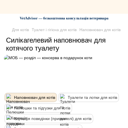
VetAdvisor — безкоштовна консультація ветеринара
Для котів
Туалет і гігієна для котів
Наповнювач для котів
Силікагелевий наповнювач для
котячого туалету
Наповнювач для котів
Туалети та лотки для котів
Пелюшки та підгузки для котів
Корекція поведінки (привчателі) для котів