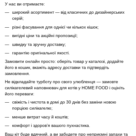
У нас ви отримаєте:
широкий асортимент — від класичних до дизайнерських
серій;
різні фасування для однієї чи кількох кішок;
вигідні ціни та акційні пропозиції;
швидку та зручну доставку;
гарантію оригінальної якості.
Замовити онлайн просто: оберіть товар у каталозі, додайте
його в кошик, вкажіть адресу доставки та підтвердіть
замовлення.
Не відкладайте турботу про свого улюбленця — замовте
силікагелевий наповнювач для котів у HOME FOOD і оцініть
його переваги:
свіжість і чистота в домі до 30 днів без заміни новою
порцією силікагелю;
менше витрат часу й коштів;
комфорт і здоров’я вашого пухнастика.
Ваш кіт буде вдячний, а ви забудете про неприємні запахи та