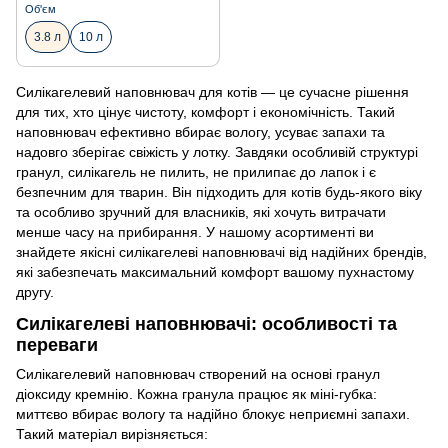
Об'єм
3.8 л
10 л
Силікагелевий наповнювач для котів — це сучасне рішення
для тих, хто цінує чистоту, комфорт і економічність. Такий
наповнювач ефективно вбирає вологу, усуває запахи та
надовго зберігає свіжість у лотку. Завдяки особливій структурі
гранул, силікагель не пилить, не прилипає до лапок і є
безпечним для тварин. Він підходить для котів будь-якого віку
та особливо зручний для власників, які хочуть витрачати
менше часу на прибирання. У нашому асортименті ви
знайдете якісні силікагелеві наповнювачі від надійних брендів,
які забезпечать максимальний комфорт вашому пухнастому
другу.
Силікагелеві наповнювачі: особливості та
переваги
Силікагелевий наповнювач створений на основі гранул
діоксиду кремнію. Кожна гранула працює як міні-губка:
миттєво вбирає вологу та надійно блокує неприємні запахи.
Такий матеріал вирізняється: