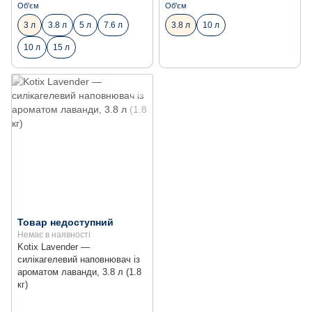
Об'єм
Об'єм
3 л
3.8 л
5 л
7.6 л
3.8 л
10 л
10 л
15 л
Товар недоступний
Немає в наявності
Kotix Lavender —
силікагелевий наповнювач із
ароматом лаванди, 3.8 л (1.8
кг)