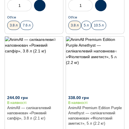
Об'єм
Об'єм
3.8 л
7.6 л
3.8 л
5 л
10.5 л
244.00 грн
338.00 грн
В наявності
В наявності
AnimAll — силікагелевий
AnimAll Premium Edition Purple
наповнювач «Рожевий
Amethyst — силікагелевий
сапфір», 3.8 л (2.1 кг)
наповнювач «Фіолетовий
аметист», 5 л (2.2 кг)