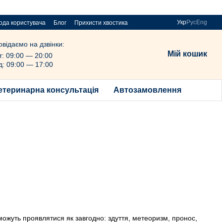
Укр
Рус
Eng
ода користувача
Блог
Прихисти хвостика
овідаємо на дзвінки:
Мій кошик
т: 09:00 — 20:00
д: 09:00 — 17:00
етеринарна консультація
Автозамовлення
можуть проявлятися як завгодно: здуття, метеоризм, пронос,