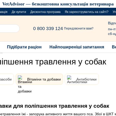
VetAdvisor — безкоштовна консультація ветеринара
мація
Де купити
Дисконтна програма
Як зареєструватись на сайті?
Уг
Відп
0 800 339 124
Передзвонити вам?
пн-п
сб-н
Підібрати раціон
Найпоширеніші запитання
В
вки
ліпшення травлення у собак
 засоби
Вітаміни та добавки
Антибіотики
бавки для поліпшення травлення у собак
етравлення їжі - запорука активного життя вашого пса. Збої в ШКТ 