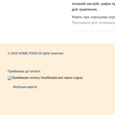
поганий настрій, шкірні 
для травлення.
Навіть при хорошому корм
Препарати для поліпшен
налагодити мікрофлор
знизити газоутворенн
поліпшити перетравле
© 2026 HOME FOOD All rights reserved.
відновити апетит, акти
підтримати імунітет, 
Особливо корисні такі до
Приймаємо до оплати
антибіотиків, мають чутли
Вітаміни для п
Мобільна версія
Втрата інтересу до їжі -
апетит у собак.
Такі добавки застосовують
компонентів відносять: