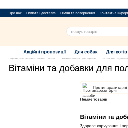
Перейти до основного контенту
Про нас
Оплата і доставка
Обмін та повернення
Контактна інфор
Пропозиції та побажання
Благодійний розіграш за покупку порцій
Акційні пропозиції
Для собак
Для котів
Корми для тварин HOME FOOD
Ветеринарні препарати
Вітаміни та доба
Вітаміни та добавки для по
Протипаразитарні
Немає товарів
Вітаміни та до
Здорове харчування і пер