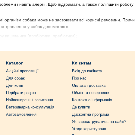
проблеми і навіть алергії. Щоб підтримати, а також поліпшити робот
і організм собаки може не засвоювати всі корисні речовини. Причини 
ня травлення у собак допомагають:
у кишечника (пробіотики, пребіотики);
я або дискомфорт;
ння і засвоєння корму;
Каталог
Клієнтам
вність;
Акційні пропозиції
Вхід до кабінету
пов'язаний зі станом ШКТ.
Для собак
Про нас
бавки бувають для цуценят, коли вони адаптуються до твердої їжі. 
Для котів
Оплата і доставка
вий шлунок або в разі різкої зміни корму.
Підібрати раціон
Обмін та повернення
ідвищення апетиту у собак
Найпоширеніші запитання
Контактна інформація
Ветеринарна консультація
Де купити
 тривожний дзвіночок, і причини можуть бути різними. М'яко поверн
Автозамовлення
Дисконтна програма
Як зареєструватись на сайті?
 під час зміни корму, після хвороби, операцій, у разі стресу, а так
Угода користувача