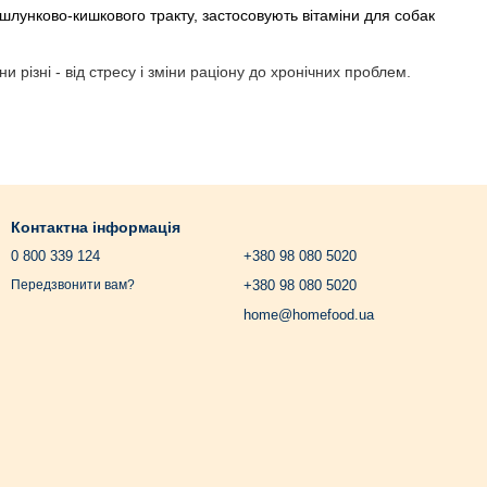
у шлунково-кишкового тракту, застосовують вітаміни для собак
різні - від стресу і зміни раціону до хронічних проблем.
Контактна інформація
0 800 339 124
+380 98 080 5020
+380 98 080 5020
Передзвонити вам?
Також купити їх рекомендується собакам, які пройшли курс
home@homefood.ua
ути його допомагають спеціальні препарати, що підвищують
ож просто вибагливості вихованця. До основних таких