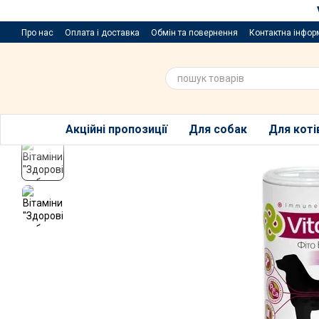
Перейти до основного контенту
Про нас
Оплата і доставка
Обмін та повернення
Контактна інфор
Пропозиції та побажання
Благодійний розіграш за покупку порцій
Акційні пропозиції
Для собак
Для коті