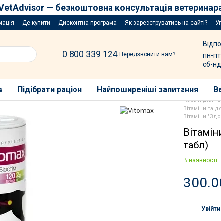
VetAdvisor — безкоштовна консультація ветеринар
мація
Де купити
Дисконтна програма
Як зареєструватись на сайті?
У
Відпо
0 800 339 124
Передзвонити вам?
пн-пт
сб-нд
в
Підібрати раціон
Найпоширеніші запитання
В
Корми для т
Вітаміни та 
Вітаміни "Здо
Вітамін
табл)
В наявності
300.0
Увійти
%