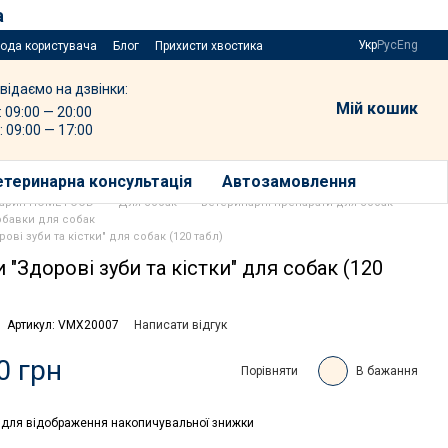
а
Укр
Рус
Eng
года користувача
Блог
Прихисти хвостика
відаємо на дзвінки:
Мій кошик
: 09:00 — 20:00
: 09:00 — 17:00
етеринарна консультація
Автозамовлення
варин HOME FOOD
Для собак
Ветеринарні препарати для собак
добавки для собак
рові зуби та кістки" для собак (120 табл)
и "Здорові зуби та кістки" для собак (120
Артикул: VMX20007
Написати відгук
0 грн
Порівняти
В бажання
для відображення накопичувальної знижки