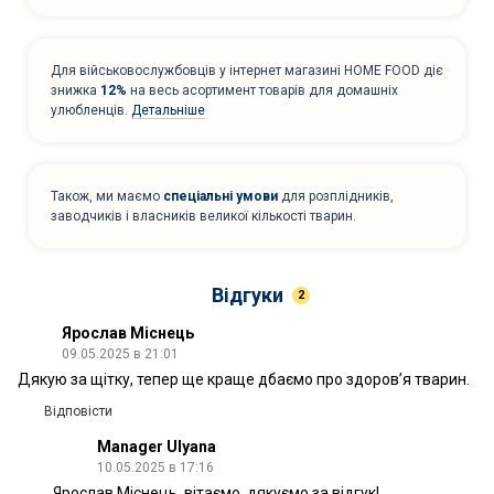
Для військовослужбовців у інтернет магазині HOME FOOD діє
знижка
12%
на весь асортимент товарів для домашніх
улюбленців.
Детальніше
Також, ми маємо
спеціальні умови
для розплідників,
заводчиків і власників великої кількості тварин.
Відгуки
2
Ярослав Міснець
09.05.2025 в 21:01
Дякую за щітку, тепер ще краще дбаємо про здоров’я тварин.
Відповісти
Manager Ulyana
10.05.2025 в 17:16
Ярослав Міснець, вітаємо, дякуємо за відгук!