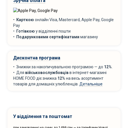
Зручна оплата
•
Карткою
онлайн Visa, Mastercard, Apple Pay, Google
Pay
•
Готівкою
у відділенні пошти
•
Подарунковими сертифікатами
магазину
Дисконтна програма
• Знижки за накопичувальною програмою — до
12%
.
• Для
військовослужбовців
в інтернет-магазині
HOME FOOD діє знижка
12%
на весь асортимент
товарів для домашніх улюбленців.
Детальніше
У відділення та поштомат
при замовленні на суму до 1499 грн — за тарифами Нової