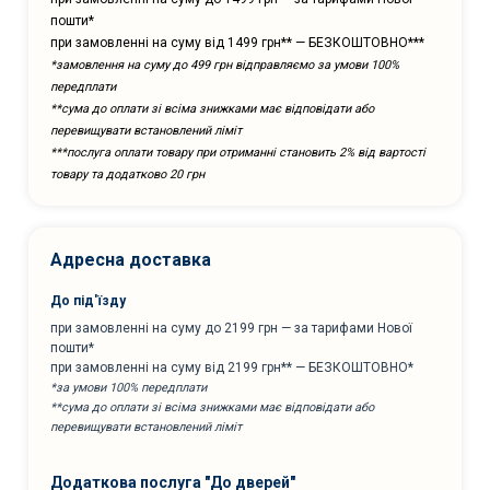
пошти*
при замовленні на суму від 1499 грн** — БЕЗКОШТОВНО***
*замовлення на суму до 499 грн відправляємо за умови 100%
передплати
**сума до оплати зі всіма знижками має відповідати або
перевищувати встановлений ліміт
***послуга оплати товару при отриманні становить 2% від вартості
товару та додатково 20 грн
Адресна доставка
До під'їзду
при замовленні на суму до 2199 грн — за тарифами Нової
пошти*
при замовленні на суму від 2199 грн** — БЕЗКОШТОВНО*
*за умови 100% передплати
**сума до оплати зі всіма знижками має відповідати або
перевищувати встановлений ліміт
Додаткова послуга "До дверей"