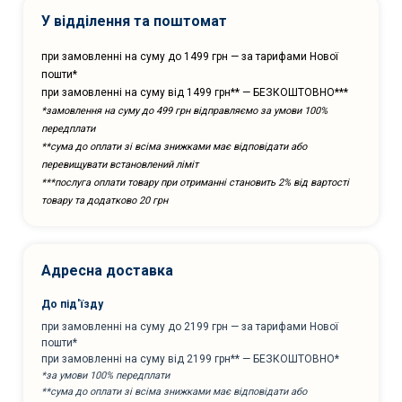
У відділення та поштомат
при замовленні на суму до 1499 грн — за тарифами Нової
пошти*
при замовленні на суму від 1499 грн** — БЕЗКОШТОВНО***
*замовлення на суму до 499 грн відправляємо за умови 100%
передплати
**сума до оплати зі всіма знижками має відповідати або
перевищувати встановлений ліміт
***послуга оплати товару при отриманні становить 2% від вартості
товару та додатково 20 грн
Адресна доставка
До під'їзду
при замовленні на суму до 2199 грн — за тарифами Нової
пошти*
при замовленні на суму від 2199 грн** — БЕЗКОШТОВНО*
*за умови 100% передплати
**сума до оплати зі всіма знижками має відповідати або