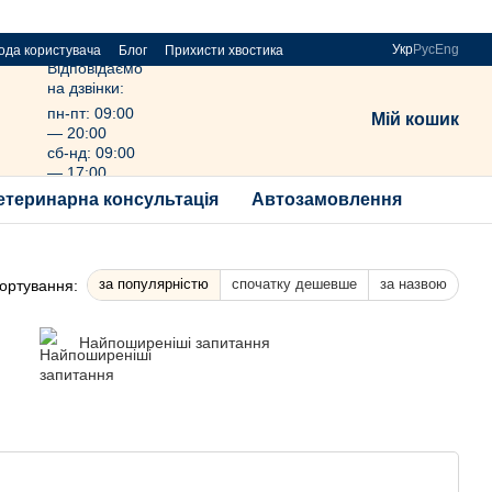
Укр
Рус
Eng
ода користувача
Блог
Прихисти хвостика
Відповідаємо
на дзвінки:
пн-пт: 09:00
Мій кошик
— 20:00
сб-нд: 09:00
— 17:00
етеринарна консультація
Автозамовлення
за популярністю
спочатку дешевше
за назвою
ортування:
Найпоширеніші запитання