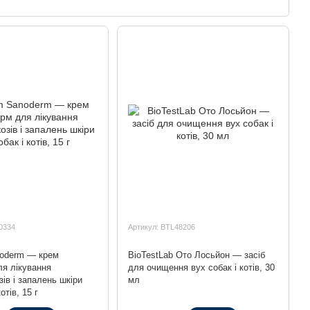
0334
Артикул: BTL48206
noderm — крем
BioTestLab Ото Лосьйон — засіб
я лікування
для очищення вух собак і котів, 30
ів і запалень шкіри
мл
отів, 15 г