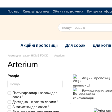
Перейти до основного контенту
Про нас
Оплата і доставка
Обмін та повернення
Контактна інфор
Пропозиції та побажання
Благодійний розіграш за покупку порцій
Акційні пропозиції
Для собак
Для котів
Корми для тварин HOME FOOD
Arterium
Arterium
Розділ
Акційні пропозиції
Ветеринарна конс
Протипаразитарні засоби для
собак
1
Догляд за шкірою та лапами
1
Антибіотики для собак
2
Дерматологічні препарати для