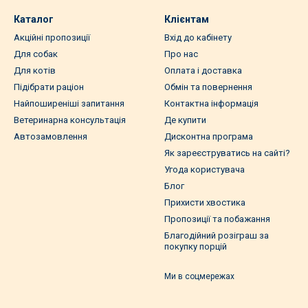
Каталог
Клієнтам
Акційні пропозиції
Вхід до кабінету
Для собак
Про нас
Для котів
Оплата і доставка
Підібрати раціон
Обмін та повернення
Найпоширеніші запитання
Контактна інформація
Ветеринарна консультація
Де купити
Автозамовлення
Дисконтна програма
Як зареєструватись на сайті?
Угода користувача
Блог
Прихисти хвостика
Пропозиції та побажання
Благодійний розіграш за
покупку порцій
Ми в соцмережах