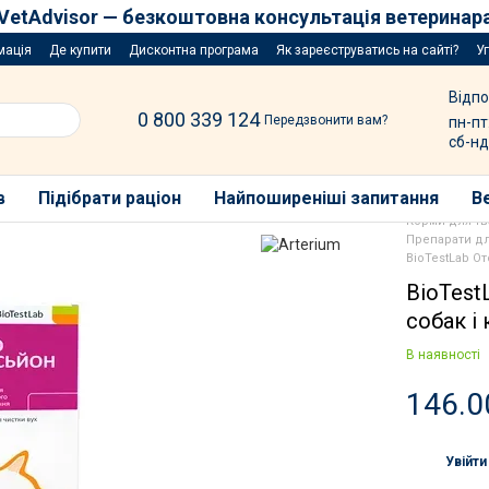
VetAdvisor — безкоштовна консультація ветеринар
мація
Де купити
Дисконтна програма
Як зареєструватись на сайті?
У
Відпо
0 800 339 124
Передзвонити вам?
пн-пт
сб-нд
в
Підібрати раціон
Найпоширеніші запитання
В
Корми для т
Препарати дл
BioTestLab От
BioTest
собак і 
В наявності
146.0
Увійти
%