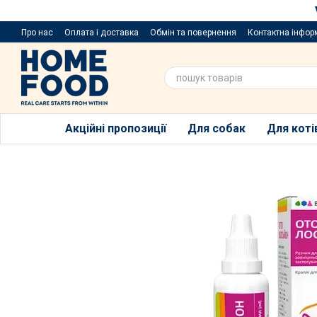
Перейти до основного контенту
Про нас
Оплата і доставка
Обмін та повернення
Контактна інфор
Пропозиції та побажання
Благодійний розіграш за покупку порцій
Акційні пропозиції
Для собак
Для коті