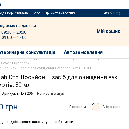
а
Укр
Рус
Eng
года користувача
Блог
Прихисти хвостика
відаємо на дзвінки:
Мій кошик
: 09:00 — 20:00
: 09:00 — 17:00
етеринарна консультація
Автозамовлення
варин HOME FOOD
Для собак
Ветеринарні препарати для собак
я очей і вух собак
о Лосьйон — засіб для очищення вух собак і котів, 30 мл
Lab Ото Лосьйон — засіб для очищення вух
котів, 30 мл
Артикул: BTL48206
Написати відгук
0 грн
Порівняти
В бажання
для відображення накопичувальної знижки