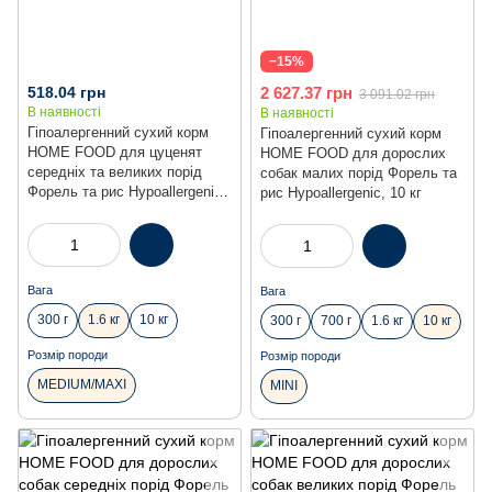
−15%
518.04 грн
2 627.37 грн
3 091.02 грн
В наявності
В наявності
Гіпоалергенний сухий корм
Гіпоалергенний сухий корм
HOME FOOD для цуценят
HOME FOOD для дорослих
середніх та великих порід
собак малих порід Форель та
Форель та рис Hypoallergenic.
рис Hypoallergenic, 10 кг
For puppies 1-12 months, 1.6 кг
Вага
Вага
300 г
1.6 кг
10 кг
300 г
700 г
1.6 кг
10 кг
Розмір породи
Розмір породи
MEDIUM/MAXI
MINI