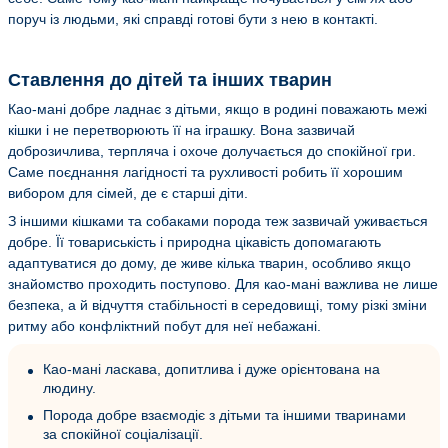
поруч із людьми, які справді готові бути з нею в контакті.
Ставлення до дітей та інших тварин
Као-мані добре ладнає з дітьми, якщо в родині поважають межі
кішки і не перетворюють її на іграшку. Вона зазвичай
доброзичлива, терпляча і охоче долучається до спокійної гри.
Саме поєднання лагідності та рухливості робить її хорошим
вибором для сімей, де є старші діти.
З іншими кішками та собаками порода теж зазвичай уживається
добре. Її товариськість і природна цікавість допомагають
адаптуватися до дому, де живе кілька тварин, особливо якщо
знайомство проходить поступово. Для као-мані важлива не лише
безпека, а й відчуття стабільності в середовищі, тому різкі зміни
ритму або конфліктний побут для неї небажані.
Као-мані ласкава, допитлива і дуже орієнтована на
людину.
Порода добре взаємодіє з дітьми та іншими тваринами
за спокійної соціалізації.