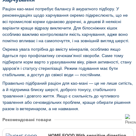
Раціон као-мані потребує балансу й акуратного підбору. У
рекомендаціях щодо харчування окремо підкреслюють, що не
всі промислові корми однаково доречні, а дешеві й неякісні
варіанти краще відразу виключити. Для білосніжних кішок
особливо важливо контролювати якість харчування, адже воно
помітно впливає і на самопочуття, і на зовнішній вигляд шерсті.
Окрема увага потрібна до вмісту мінералів, особливо якщо
йдеться про профілактику сечокам’яної хвороби. Саме тому
підбирати корм варто з урахуванням віку, рівня активності, стану
здоров’я і статусу стерилізації. Режим годування має бути
стабільним, а доступ до свіжої води — постійним.
Правильно підібраний раціон для као-мані — це не лише ситість,
а й підтримка блиску шерсті, доброго тонусу, стабільного
травлення і довгого життя. Якщо є схильність до чутливого
травлення або сечовидільних проблем, краще обирати рішення
разом із ветеринаром, а не навмання.
Рекомендовані товари
HOME FOOD With sensitive digestion