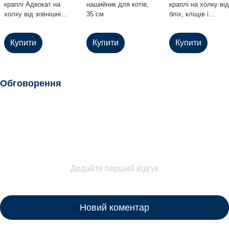
краплі Адвокат на
нашийник для котів,
краплі на холку від
холку від зовнішніх і
35 см
бліх, кліщів і
внутрішніх паразитів
гельмінтів для котів
для котів і тхорів (до
тхорів вагою до 4 к
Купити
Купити
Купити
4 кг), 1 піпетка
1 піпетка
Обговорення
Додайте перший відгук
Новий коментар