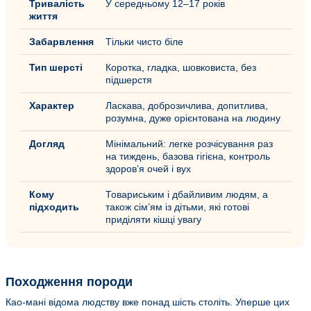
Тривалість
У середньому 12–17 років
життя
Забарвлення
Тільки чисто біле
Тип шерсті
Коротка, гладка, шовковиста, без
підшерстя
Характер
Ласкава, доброзичлива, допитлива,
розумна, дуже орієнтована на людину
Догляд
Мінімальний: легке розчісування раз
на тиждень, базова гігієна, контроль
здоров’я очей і вух
Кому
Товариським і дбайливим людям, а
підходить
також сім’ям із дітьми, які готові
приділяти кішці увагу
Походження породи
Као-мані відома людству вже понад шість століть. Уперше цих