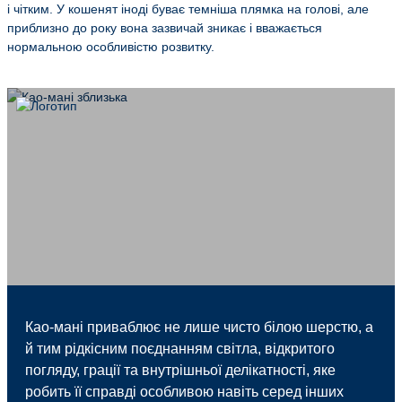
і чітким. У кошенят іноді буває темніша плямка на голові, але
приблизно до року вона зазвичай зникає і вважається
нормальною особливістю розвитку.
Као-мані приваблює не лише чисто білою шерстю, а
й тим рідкісним поєднанням світла, відкритого
погляду, грації та внутрішньої делікатності, яке
робить її справді особливою навіть серед інших