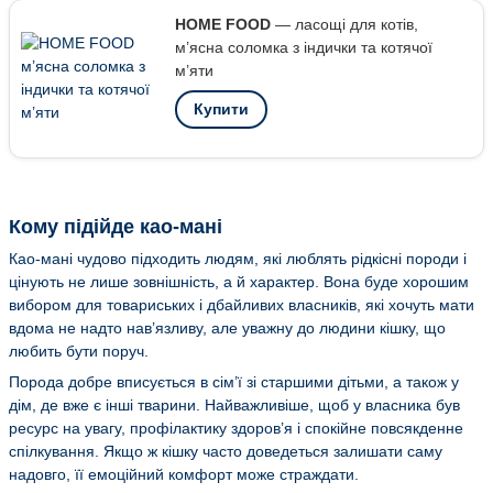
HOME FOOD
— ласощі для котів,
м’ясна соломка з індички та котячої
м’яти
Купити
Кому підійде као-мані
Као-мані чудово підходить людям, які люблять рідкісні породи і
цінують не лише зовнішність, а й характер. Вона буде хорошим
вибором для товариських і дбайливих власників, які хочуть мати
вдома не надто нав’язливу, але уважну до людини кішку, що
любить бути поруч.
Порода добре вписується в сім’ї зі старшими дітьми, а також у
дім, де вже є інші тварини. Найважливіше, щоб у власника був
ресурс на увагу, профілактику здоров’я і спокійне повсякденне
спілкування. Якщо ж кішку часто доведеться залишати саму
надовго, її емоційний комфорт може страждати.