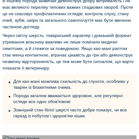
В іншому порода зазвичай демонструє добру витривалість і не
має великого переліку типових важких спадкових хвороб. Проте
це не скасовує профілактичних оглядів: контроль слуху, стану
очей, зубів, шкіри та загального самопочуття має бути звичною
частиною догляду.
Через світлу шерсть, товариський характер і домашній формат
утримання власнику важливо не лише помічати медичні
симптоми, а й стежити за поведінкою. Якщо као-мані раптом
стає менш контактною, втрачає цікавість до гри або демонструє
незвичну відстороненість, це теж може бути сигналом, що варто
показати її ветеринару.
Для као-мані можлива схильність до глухоти, особливо у
тварин із блакитними очима.
Порода загалом вважається здоровою, але регулярні
огляди все одно обов’язкові.
Зовнішній стан білої шерсті часто добре показує, чи все
гаразд із побутом і здоров’ям кішки.