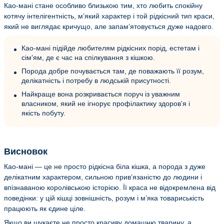
Као-мані стане особливо близькою тим, хто любить спокійну
котячу інтелігентність, м’який характер і той рідкісний тип краси,
який не виглядає кричущо, але запам’ятовується дуже надовго.
Као-мані підійде любителям рідкісних порід, естетам і
сім’ям, де є час на спілкування з кішкою.
Порода добре почувається там, де поважають її розум,
делікатність і потребу в людській присутності.
Найкраще вона розкривається поруч із уважним
власником, який не ігнорує профілактику здоров’я і
якість побуту.
Висновок
Као-мані — це не просто рідкісна біла кішка, а порода з дуже
делікатним характером, сильною прив’язаністю до людини і
впізнаваною королівською історією. Її краса не відокремлена від
поведінки: у цій кішці зовнішність, розум і м’яка товариськість
працюють як єдине ціле.
Якщо ви шукаєте не просто красиву домашню тварину, а