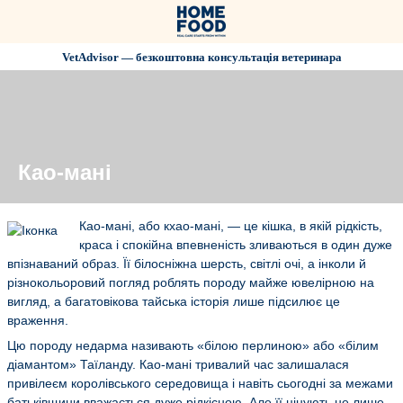
VetAdvisor — безкоштовна консультація ветеринара
Као-мані
Као-мані, або кхао-мані, — це кішка, в якій рідкість,
краса і спокійна впевненість зливаються в один дуже
впізнаваний образ. Її білосніжна шерсть, світлі очі, а інколи й
різнокольоровий погляд роблять породу майже ювелірною на
вигляд, а багатовікова тайська історія лише підсилює це
враження.
Цю породу недарма називають «білою перлиною» або «білим
діамантом» Таїланду. Као-мані тривалий час залишалася
привілеєм королівського середовища і навіть сьогодні за межами
батьківщини вважається дуже рідкісною. Але її цінують не лише