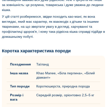
за зовнішність: це розумна, товариська і дуже уважна до людини
кішка.
У цій статті розберемося, звідки походить као-мані, як вона
виглядає, який має характер, як взаємодіє з дітьми та іншими
тваринами, на що звертати увагу в догляді, харчуванні та
профілактиці здоров’я, і кому така рідкісна кішка справді підійде в
домашньому побуті.
Коротка характеристика породи
Походження
Таїланд
Інша назва
Khao Manee, «Біла перлина», «Білий
діамант»
Тип породи
Короткошерста, природна порода
Розмір і
Середній розмір, орієнтовно 2,5–5 кг
вага