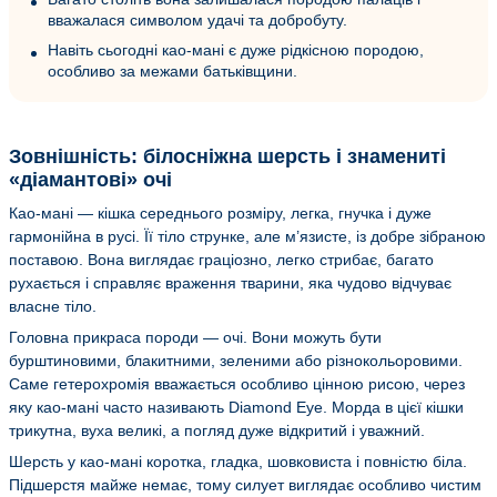
вважалася символом удачі та добробуту.
Навіть сьогодні као-мані є дуже рідкісною породою,
особливо за межами батьківщини.
Зовнішність: білосніжна шерсть і знамениті
«діамантові» очі
Као-мані — кішка середнього розміру, легка, гнучка і дуже
гармонійна в русі. Її тіло струнке, але м’язисте, із добре зібраною
поставою. Вона виглядає граціозно, легко стрибає, багато
рухається і справляє враження тварини, яка чудово відчуває
власне тіло.
Головна прикраса породи — очі. Вони можуть бути
бурштиновими, блакитними, зеленими або різнокольоровими.
Саме гетерохромія вважається особливо цінною рисою, через
яку као-мані часто називають Diamond Eye. Морда в цієї кішки
трикутна, вуха великі, а погляд дуже відкритий і уважний.
Шерсть у као-мані коротка, гладка, шовковиста і повністю біла.
Підшерстя майже немає, тому силует виглядає особливо чистим