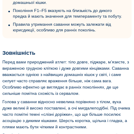
домашньої кішки.
Покоління F1–F5 вказують на близькість до дикого
предка й мають значення для темпераменту та побуту.
Правила утримання саванни можуть залежати від
юрисдикції, особливо для ранніх поколінь.
Зовнішність
Перед вами природжений атлет: тіло довге, піджаре, м’язисте, з
вираженою грудною кліткою і дуже довгими кінцівками. Саванна
вважається однією з найвищих домашніх кішок у світі, і саме
силует часто справляє враження більше, ніж сама вага.
Особливо ефектно це виглядає в ранніх поколіннях, де ще
сильніше помітна схожість із сервалом.
Голова у саванни відносно невелика порівняно з тілом, вуха
дуже великі й високо поставлені, а очі мигдалеподібні. Під очима
часто помітні темні «слізні доріжки», що ще більше посилює
асоціацію з дикими кішками. Шерсть коротка, щільна і гладка, а
плями мають бути чіткими й контрастними.