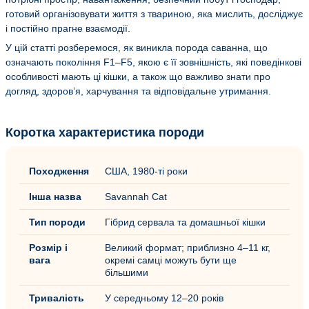
готовий організовувати життя з твариною, яка мислить, досліджує
і постійно прагне взаємодії.
У цій статті розберемося, як виникла порода саванна, що
означають покоління F1–F5, якою є її зовнішність, які поведінкові
особливості мають ці кішки, а також що важливо знати про
догляд, здоров’я, харчування та відповідальне утримання.
Коротка характеристика породи
Походження
США, 1980-ті роки
Інша назва
Savannah Cat
Тип породи
Гібрид сервала та домашньої кішки
Розмір і
Великий формат; приблизно 4–11 кг,
вага
окремі самці можуть бути ще
більшими
Тривалість
У середньому 12–20 років