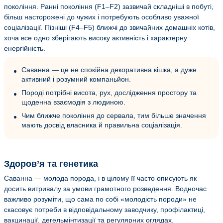
покоління. Ранні покоління (F1–F2) зазвичай складніші в побуті,
більш насторожені до чужих і потребують особливо уважної
соціалізації. Пізніші (F4–F5) ближчі до звичайних домашніх котів,
хоча все одно зберігають високу активність і характерну
енергійність.
Саванна — це не спокійна декоративна кішка, а дуже
активний і розумний компаньйон.
Породі потрібні висота, рух, дослідження простору та
щоденна взаємодія з людиною.
Чим ближче покоління до сервала, тим більше значення
мають досвід власника й правильна соціалізація.
Здоров’я та генетика
Саванна — молода порода, і в цілому її часто описують як
досить витривалу за умови грамотного розведення. Водночас
важливо розуміти, що сама по собі «молодість породи» не
скасовує потреби в відповідальному заводчику, профілактиці,
вакцинації, дегельмінтизації та регулярних оглядах.