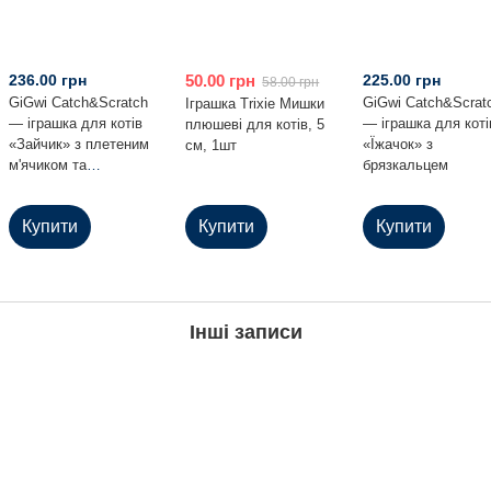
236.00 грн
50.00 грн
225.00 грн
58.00 грн
GiGwi Catch&Scratch
GiGwi Catch&Scrat
Іграшка Trixie Мишки
— іграшка для котів
— іграшка для коті
плюшеві для котів, 5
«Зайчик» з плетеним
«Їжачок» з
см, 1шт
м'ячиком та
брязкальцем
дзвіночком
Купити
Купити
Купити
Інші записи