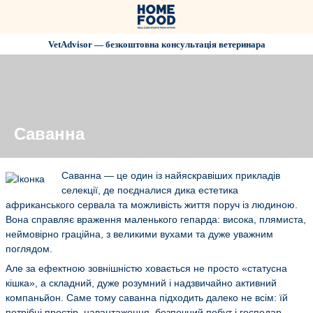
VetAdvisor — безкоштовна консультація ветеринара
Саванна
Саванна — це один із найяскравіших прикладів
селекції, де поєдналися дика естетика
африканського сервала та можливість життя поруч із людиною.
Вона справляє враження маленького гепарда: висока, плямиста,
неймовірно граційна, з великими вухами та дуже уважним
поглядом.
Але за ефектною зовнішністю ховається не просто «статусна
кішка», а складний, дуже розумний і надзвичайно активний
компаньйон. Саме тому саванна підходить далеко не всім: їй
потрібні простір, навантаження, безпечний побут і господар,