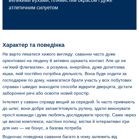
великими вухами, плямистим окрасом і дуже
атлетичним силуетом
Характер та поведінка
Не варто лякатися хижого вигляду: саванни часто дуже
орієнтовані на людину й активно шукають контакт. Але це не
«м’який флегматик», а розумна, енергійна, дуже допитлива
кішка, якій постійно потрібна діяльність. Вона буде ходити за
господарем по дому, намагатися брати участь у всіх побутових
справах і швидко знаходити способи відкрити дверцята, дістати
заборонені речі або освоїти новий простір.
Інтелект у саванн справді вищий за середній. Їх часто привчають
до шлеї, вони добре запам’ятовують рутину, здатні виконувати
прості команди і дуже люблять досліджувати простір. Саме через
це високі комплекси, настінні полиці, містки й інтерактивні ігри
для них — не бонус, а базова потреба.
Водночас поведінка саванни багато в чому залежить від