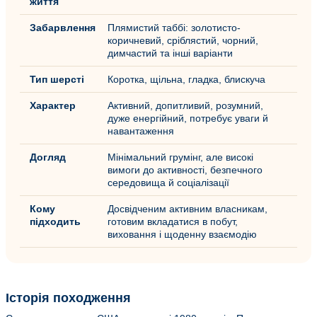
життя
Забарвлення
Плямистий таббі: золотисто-
коричневий, сріблястий, чорний,
димчастий та інші варіанти
Тип шерсті
Коротка, щільна, гладка, блискуча
Характер
Активний, допитливий, розумний,
дуже енергійний, потребує уваги й
навантаження
Догляд
Мінімальний грумінг, але високі
вимоги до активності, безпечного
середовища й соціалізації
Кому
Досвідченим активним власникам,
підходить
готовим вкладатися в побут,
виховання і щоденну взаємодію
Історія походження