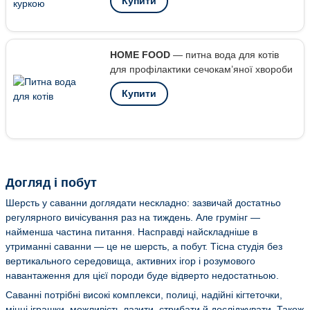
Купити
HOME FOOD
— питна вода для котів
для профілактики сечокам’яної хвороби
Купити
Догляд і побут
Шерсть у саванни доглядати нескладно: зазвичай достатньо
регулярного вичісування раз на тиждень. Але грумінг —
найменша частина питання. Насправді найскладніше в
утриманні саванни — це не шерсть, а побут. Тісна студія без
вертикального середовища, активних ігор і розумового
навантаження для цієї породи буде відверто недостатньою.
Саванні потрібні високі комплекси, полиці, надійні кігтеточки,
міцні іграшки, можливість лазити, стрибати й досліджувати. Також