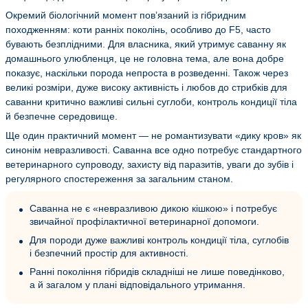
Окремий біологічний момент пов’язаний із гібридним
походженням: коти ранніх поколінь, особливо до F5, часто
бувають безплідними. Для власника, який утримує саванну як
домашнього улюбленця, це не головна тема, але вона добре
показує, наскільки порода непроста в розведенні. Також через
великі розміри, дуже високу активність і любов до стрибків для
саванни критично важливі сильні суглоби, контроль кондиції тіла
й безпечне середовище.
Ще один практичний момент — не романтизувати «дику кров» як
синонім невразливості. Саванна все одно потребує стандартного
ветеринарного супроводу, захисту від паразитів, уваги до зубів і
регулярного спостереження за загальним станом.
Саванна не є «невразливою дикою кішкою» і потребує
звичайної профілактичної ветеринарної допомоги.
Для породи дуже важливі контроль кондиції тіла, суглобів
і безпечний простір для активності.
Ранні покоління гібридів складніші не лише поведінково,
а й загалом у плані відповідального утримання.