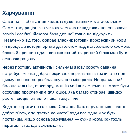
Харчування
Саванна — облігатний хижак із дуже активним метаболізмом.
Саме тому раціон із великою часткою випадкових наповнювачів,
злаків і слабкої білкової бази для неї точно не підходить.
Незалежно від того, обирає власник готовий професійний корм
чи працює з ветеринарним дієтологом над натуральною схемою,
базовий принцип один: високоякісний тваринний білок має бути
основою раціону.
Через постійну активність і сильну м’язову роботу саванна
потребує їжі, яка добре покриває енергетичні витрати, але при
цьому не веде до розбалансування мінералів. Неправильний
баланс кальцію, фосфору, магнію чи інших елементів може бути
особливо проблемним для кішки, яка багато стрибає, швидко
росте і щодня активно навантажує тіло.
Вода теж критично важлива. Саванни багато рухаються і часто
добре п’ють, але доступ до чистої води все одно має бути
постійним. Якщо основа харчування — сухий корм, контроль
гідратації стає ще важливішим.