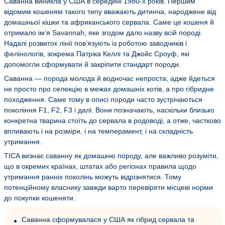
Саванна виникла у США в середині 1980-х років. Першим
відомим кошеням такого типу вважають дитинча, народжене від
домашньої кішки та африканського сервала. Саме це кошеня й
отримало ім’я Savannah, яке згодом дало назву всій породі.
Надалі розвиток лінії пов’язують із роботою заводчиків і
фелінологів, зокрема Патріка Келлі та Джойс Сроуф, які
допомогли сформувати й закріпити стандарт породи.
Саванна — порода молода й водночас непроста, адже йдеться
не просто про селекцію в межах домашніх котів, а про гібридне
походження. Саме тому в описі породи часто зустрічаються
покоління F1, F2, F3 і далі. Вони позначають, наскільки близько
конкретна тварина стоїть до сервала в родоводі, а отже, частково
впливають і на розміри, і на темперамент, і на складність
утримання.
TICA визнає саванну як домашню породу, але важливо розуміти,
що в окремих країнах, штатах або регіонах правила щодо
утримання ранніх поколінь можуть відрізнятися. Тому
потенційному власнику завжди варто перевіряти місцеві норми
до покупки кошеняти.
Саванна сформувалася у США як гібрид сервала та