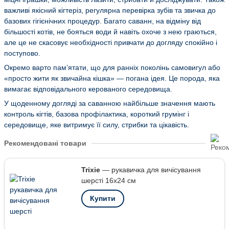
важливі якісний кігтеріз, регулярна перевірка зубів та звичка до
базових гігієнічних процедур. Багато саванн, на відміну від
більшості котів, не бояться води й навіть охоче з нею граються,
але це не скасовує необхідності привчати до догляду спокійно і
поступово.
Окремо варто пам’ятати, що для ранніх поколінь самовигул або
«просто жити як звичайна кішка» — погана ідея. Це порода, яка
вимагає відповідального керованого середовища.
У щоденному догляді за саванною найбільше значення мають
контроль кігтів, базова профілактика, короткий грумінг і
середовище, яке витримує її силу, стрибки та цікавість.
Рекомендовані товари
Trixie
— рукавичка для вичісування
шерсті 16х24 см
Купити