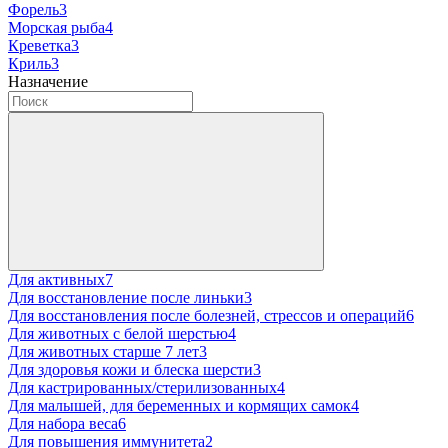
Форель
3
Морская рыба
4
Креветка
3
Криль
3
Назначение
Для активных
7
Для восстановление после линьки
3
Для восстановления после болезней, стрессов и операций
6
Для животных с белой шерстью
4
Для животных старше 7 лет
3
Для здоровья кожи и блеска шерсти
3
Для кастрированных/стерилизованных
4
Для малышей, для беременных и кормящих самок
4
Для набора веса
6
Для повышения иммунитета
2