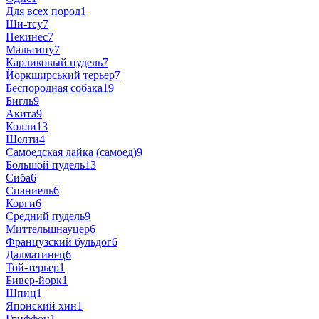
Для всех пород
1
Ши-тсу
7
Пекинес
7
Мальтипу
7
Карликовый пудель
7
Йоркширський терьер
7
Беспородная собака
19
Бигль
9
Акита
9
Колли
13
Шелти
4
Самоедская лайка (самоед)
9
Большой пудель
13
Сиба
6
Спаниель
6
Корги
6
Средний пудель
9
Миттельшнауцер
6
Французский бульдог
6
Далматинец
6
Той-терьер
1
Бивер-йорк
1
Шпиц
1
Японский хин
1
Гриффон
1