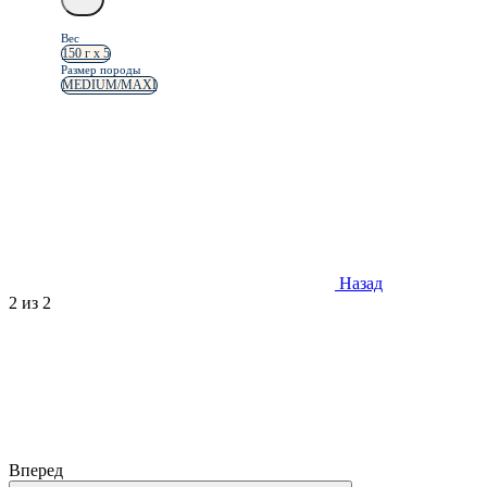
Вес
150 г х 5
Размер породы
MEDIUM/MAXI
Назад
2
из 2
Вперед