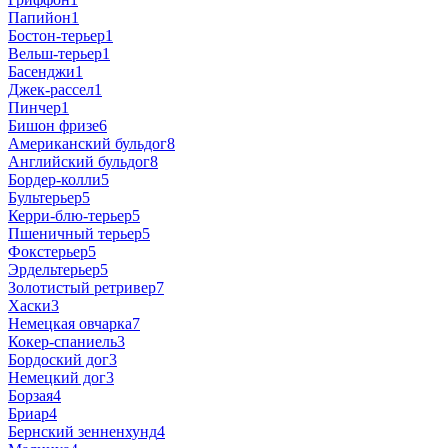
Папийон
1
Бостон-терьер
1
Вельш-терьер
1
Басенджи
1
Джек-рассел
1
Пинчер
1
Бишон фризе
6
Американский бульдог
8
Английский бульдог
8
Бордер-колли
5
Бультерьер
5
Керри-блю-терьер
5
Пшеничный терьер
5
Фокстерьер
5
Эрдельтерьер
5
Золотистый ретривер
7
Хаски
3
Немецкая овчарка
7
Кокер-спаниель
3
Бордоский дог
3
Немецкий дог
3
Борзая
4
Бриар
4
Бернский зенненхунд
4