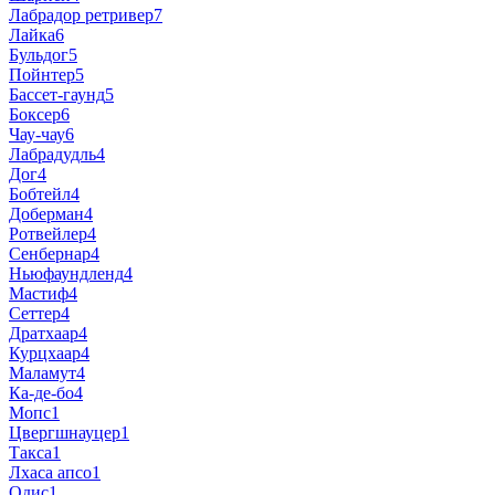
Лабрадор ретривер
7
Лайка
6
Бульдог
5
Пойнтер
5
Бассет-гаунд
5
Боксер
6
Чау-чау
6
Лабрадудль
4
Дог
4
Бобтейл
4
Доберман
4
Ротвейлер
4
Сенбернар
4
Ньюфаундленд
4
Мастиф
4
Сеттер
4
Дратхаар
4
Курцхаар
4
Маламут
4
Ка-де-бо
4
Мопс
1
Цвергшнауцер
1
Такса
1
Лхаса апсо
1
Одис
1