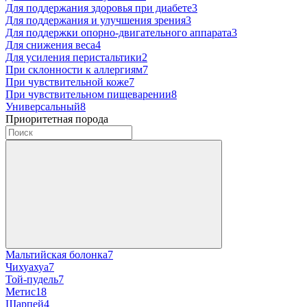
Для поддержания здоровья при диабете
3
Для поддержания и улучшения зрения
3
Для поддержки опорно-двигательного аппарата
3
Для снижения веса
4
Для усиления перистальтики
2
При склонности к аллергиям
7
При чувствительной коже
7
При чувствительном пищеварении
8
Универсальный
8
Приоритетная порода
Мальтийская болонка
7
Чихуахуа
7
Той-пудель
7
Метис
18
Шарпей
4