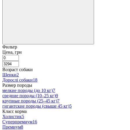
Фильтр
Цена, грн
Возраст собаки
Щенки
2
Дорослі собаки
18
Размер породы
мелкие породы (до 10 кг)
7
средние породы (10–25 кг)
9
крупные породы (25–45 кг)
7
гигантские породы (свыше 45 кг)
5
Класс корма
Холистик
5
Суперпремиум
16
Премиум
8