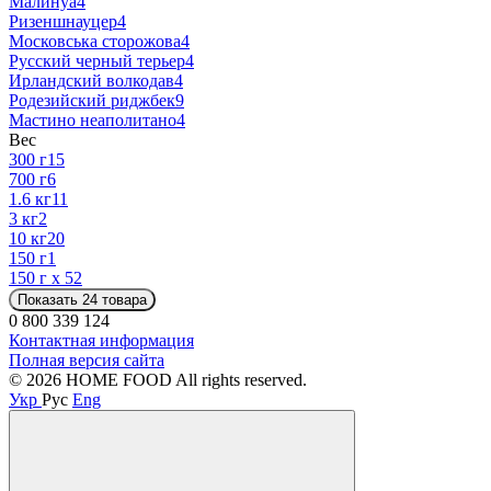
Малинуа
4
Ризеншнауцер
4
Московська сторожова
4
Русский черный терьер
4
Ирландский волкодав
4
Родезийский риджбек
9
Мастино неаполитано
4
Вес
300 г
15
700 г
6
1.6 кг
11
3 кг
2
10 кг
20
150 г
1
150 г х 5
2
Показать 24 товара
0 800 339 124
Контактная информация
Полная версия сайта
© 2026 HOME FOOD All rights reserved.
Укр
Рус
Eng