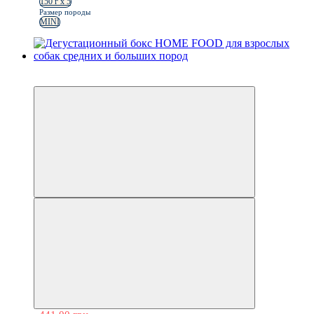
150 г х 5
Размер породы
MINI
−30%