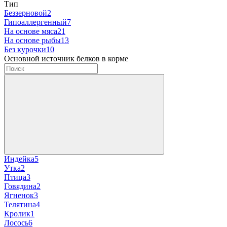
Тип
Беззерновой
2
Гипоаллергенный
7
На основе мяса
21
На основе рыбы
13
Без курочки
10
Основной источник белков в корме
Индейка
5
Утка
2
Птица
3
Говядина
2
Ягненок
3
Телятина
4
Кролик
1
Лосось
6