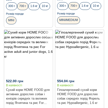
300 г
700 г
1.6 кг
10 кг
300 г
700 г
1.6 кг
10 кг
Розмір породи
Розмір породи
MINI/MEDIUM
MINI
522.00 грн
554.04 грн
В наявності
В наявності
Сухий корм HOME FOOD для
Гіпоалергенний сухий корм
активних дорослих собак і
HOME FOOD для дорослих
юніорів середніх та великих
собак середніх порід Форель
порід Ягнятина та рис For
та рис Hypoallergenic, 1.6 кг
active adult and junior dogs, 1.6