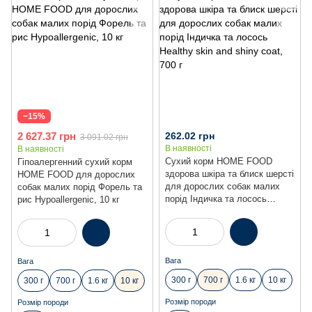
−15%
2 627.37 грн
262.02 грн
3 091.02 грн
В наявності
В наявності
Сухий корм HOME FOOD
Гіпоалергенний сухий корм
здорова шкіра та блиск шерсті
HOME FOOD для дорослих
для дорослих собак малих
собак малих порід Форель та
порід Індичка та лосось
рис Hypoallergenic, 10 кг
Healthy skin and shiny coat,
700 г
Вага
Вага
300 г
700 г
1.6 кг
10 кг
300 г
700 г
1.6 кг
10 кг
Розмір породи
Розмір породи