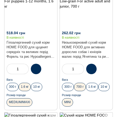
518.04 грн
262.02 грн
В наявності
В наявності
Гіпоалергенний сухий корм
Низькозерновий сухий корм
HOME FOOD для цуценят
HOME FOOD для активних
середніх та великих порід
дорослих собак і юніорів
Форель та рис Hypoallergenic.
малих порід Ягнятина та рис
For puppies 1-12 months, 1.6 кг
Low-grain For active adult and
junior, 700 г
Вага
Вага
300 г
1.6 кг
10 кг
300 г
700 г
1.6 кг
10 кг
Розмір породи
Розмір породи
MEDIUM/MAXI
MINI