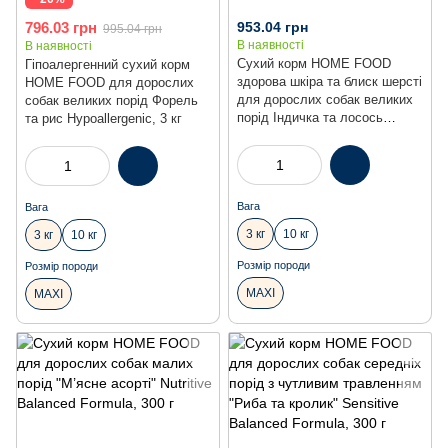
796.03 грн
953.04 грн
995.04 грн
В наявності
В наявності
Сухий корм HOME FOOD
Гіпоалергенний сухий корм
здорова шкіра та блиск шерсті
HOME FOOD для дорослих
для дорослих собак великих
собак великих порід Форель
порід Індичка та лосось
та рис Hypoallergenic, 3 кг
Healthy skin and shiny coat, 3
кг
Вага
Вага
3 кг
10 кг
3 кг
10 кг
Розмір породи
Розмір породи
MAXI
MAXI