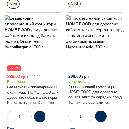
MINI
MINI
−20%
236.02 грн
288.00 грн
295.02 грн
В наявності
В наявності
Гіпоалергенний сухий корм
Беззерновий гіпоалергенний
HOME FOOD для дорослих
сухий корм HOME FOOD для
собак малих та середніх порід
дорослих собак малих порід
Телятина з овочами та
Качка та індичка Grain-free
духмяними травами
hypoallergenic, 700 г
Hypoallergenic, 700 г
Вага
Вага