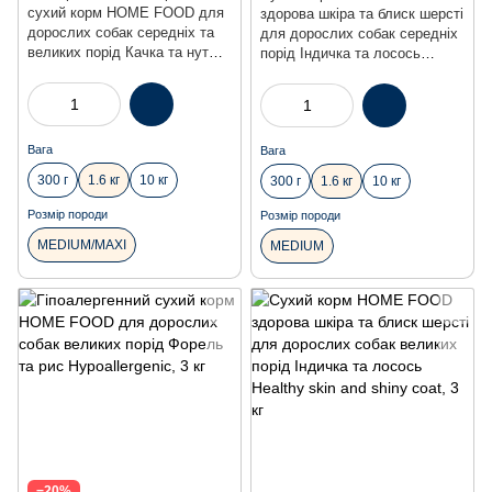
сухий корм HOME FOOD для
здорова шкіра та блиск шерсті
дорослих собак середніх та
для дорослих собак середніх
великих порід Качка та нут
порід Індичка та лосось
Grain-free hypoallergenic, 1.6 кг
Healthy skin and shiny coat,
1.6 кг
Вага
Вага
300 г
1.6 кг
10 кг
300 г
1.6 кг
10 кг
Розмір породи
Розмір породи
MEDIUM/MAXI
MEDIUM
−20%