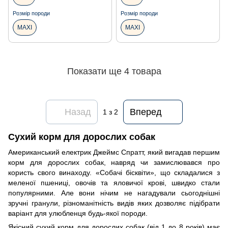
Розмір породи
Розмір породи
MAXI
MAXI
Показати ще 4 товара
Назад
Вперед
1
з 2
Сухий корм для дорослих собак
Американський електрик Джеймс Спратт, який вигадав першим
корм для дорослих собак, навряд чи замислювався про
користь свого винаходу. «Собачі бісквіти», що складалися з
меленої пшениці, овочів та яловичої крові, швидко стали
популярними. Але вони нічим не нагадували сьогоднішні
зручні гранули, різноманітність видів яких дозволяє підібрати
варіант для улюбленця будь-якої породи.
Якісний сухий корм для дорослих собак (від 1 до 8 років) має