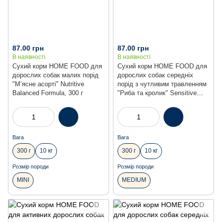
87.00 грн
87.00 грн
В наявності
В наявності
Сухий корм HOME FOOD для
Сухий корм HOME FOOD для
дорослих собак малих порід
дорослих собак середніх
"М’ясне асорті" Nutritive
порід з чутливим травленням
Balanced Formula, 300 г
"Риба та кролик" Sensitive
Balanced Formula, 300 г
Вага
Вага
300 г
10 кг
300 г
10 кг
Розмір породи
Розмір породи
MINI
MEDIUM