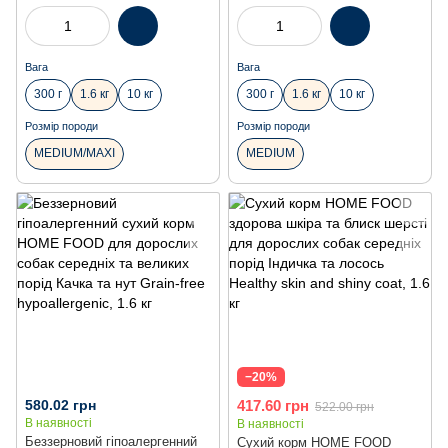
кг
Вага
Вага
300 г
1.6 кг
10 кг
300 г
1.6 кг
10 кг
Розмір породи
Розмір породи
MEDIUM/MAXI
MEDIUM
−20%
580.02 грн
417.60 грн
522.00 грн
В наявності
В наявності
Беззерновий гіпоалергенний
Сухий корм HOME FOOD