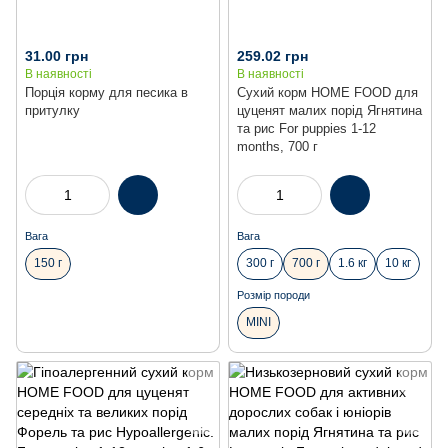
31.00 грн
259.02 грн
В наявності
В наявності
Порція корму для песика в
Сухий корм HOME FOOD для
притулку
цуценят малих порід Ягнятина
та рис For puppies 1-12
months, 700 г
Вага
Вага
150 г
300 г
700 г
1.6 кг
10 кг
Розмір породи
MINI