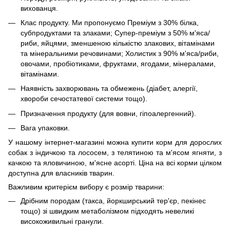
вихованця.
Клас продукту. Ми пропонуємо Преміум з 30% білка,
субпродуктами та злаками; Супер-преміум з 50% м'яса/
риби, яйцями, зменшеною кількістю злакових, вітамінами
та мінеральними речовинами; Холистик з 90% м'яса/риби,
овочами, пробіотиками, фруктами, ягодами, мінералами,
вітамінами.
Наявність захворювань та обмежень (діабет, алергії,
хвороби сечостатевої системи тощо).
Призначення продукту (для вовни, гіпоалергенний).
Вага упаковки.
У нашому інтернет-магазині можна купити корм для дорослих
собак з індичкою та лососем, з телятиною та м'ясом ягняти, з
качкою та яловичиною, м'ясне асорті. Ціна на всі корми цілком
доступна для власників тварин.
Важливим критерієм вибору є розмір тварини:
Дрібним породам (такса, йоркширський тер'єр, пекінес
тощо) зі швидким метаболізмом підходять невеликі
високоживильні гранули.