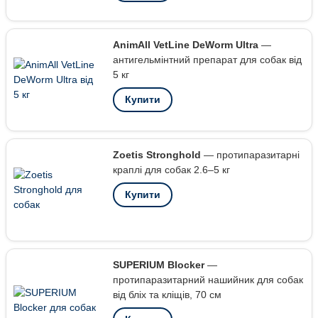
AnimAll VetLine DeWorm Ultra
—
антигельмінтний препарат для собак від
5 кг
Купити
Zoetis Stronghold
— протипаразитарні
краплі для собак 2.6–5 кг
Купити
SUPERIUM Blocker
—
протипаразитарний нашийник для собак
від бліх та кліщів, 70 см