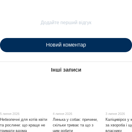
Додайте перший відгук
Новий коментар
Інші записи
5 липня 2026
4 липня 2026
3 липня 2026
Небезпечні для котів квіти
Линька у собак: причини,
Каліцивіроз у 
та рослини: що краще не
скільки триває та що з
за хвороба і щ
тримати вдома
цим робити
власнику