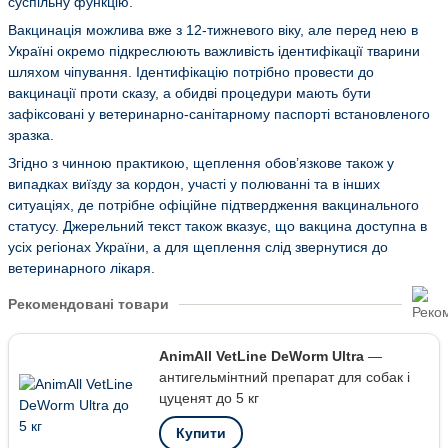
суспільну функцію.
Вакцинація можлива вже з 12-тижневого віку, але перед нею в
Україні окремо підкреслюють важливість ідентифікації тварини
шляхом чіпування. Ідентифікацію потрібно провести до
вакцинації проти сказу, а обидві процедури мають бути
зафіксовані у ветеринарно-санітарному паспорті встановленого
зразка.
Згідно з чинною практикою, щеплення обов’язкове також у
випадках виїзду за кордон, участі у полюванні та в інших
ситуаціях, де потрібне офіційне підтвердження вакцинального
статусу. Джерельний текст також вказує, що вакцина доступна в
усіх регіонах України, а для щеплення слід звернутися до
ветеринарного лікаря.
Рекомендовані товари
AnimAll VetLine DeWorm Ultra
—
антигельмінтний препарат для собак і
цуценят до 5 кг
Купити