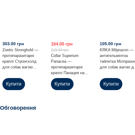
303.00 грн
164.00 грн
105.00 грн
Zoetis Stronghold —
KRKA Milprazon —
219.00 грн
протипаразитарні
Collar Superium
антигельмінтна
краплі Стронгхолд
Panacea —
таблетка Мілпразо
для собак вагою
протипаразитарні
для собак вагою д
2.6–5 кг, 1 піпетка
краплі Панацея на
5 кг
холку для собак
Купити
Купити
Купити
вагою 1–4 кг
Обговорення