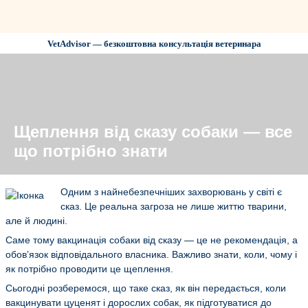
VetAdvisor — безкоштовна консультація ветеринара
Щеплення від сказу собаки — все
що потрібно знати
Одним з найнебезпечніших захворювань у світі є
сказ. Це реальна загроза не лише життю тварини,
але й людині.
Саме тому вакцинація собаки від сказу — це не рекомендація, а
обов’язок відповідального власника. Важливо знати, коли, чому і
як потрібно проводити це щеплення.
Сьогодні розберемося, що таке сказ, як він передається, коли
вакцинувати цуценят і дорослих собак, як підготуватися до