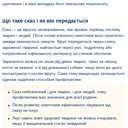
щеплення і в яких випадках його тимчасово переносять.
Що таке сказ і як він передається
Сказ — це вірусне захворювання, яке вражає нервову систему
тварин і людей. Після появи клінічних симптомів воно практично
завжди закінчується смертю. Вірус передається через слину
зараженої тварини, найчастіше через укус, подряпину або
потрапляння інфікованого матеріалу на слизові оболонки.
Заразитися можна не лише від диких тварин, таких як лисиці,
єноти чи кажани, а й від домашньої собаки, якщо вона до цього
контактувала з носієм вірусу. Саме тому вакцинація залишається
єдиним надійним способом профілактики.
Сказ небезпечний і для тварин, і для людей, тому
профілактика має значення для всієї родини.
Після розвитку симптомів ефективного лікування від
сказу не існує.
Укус навіть зовні здорової тварини не можна ігнорувати,
якщо її вакцинальний статус невідомий.