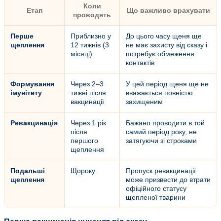
Коли
Етап
Що важливо врахувати
проводять
Перше
Приблизно у
До цього часу щеня ще
щеплення
12 тижнів (3
не має захисту від сказу і
місяці)
потребує обмеження
контактів
Формування
Через 2–3
У цей період щеня ще не
імунітету
тижні після
вважається повністю
вакцинації
захищеним
Ревакцинація
Через 1 рік
Бажано проводити в той
після
самий період року, не
першого
затягуючи зі строками
щеплення
Подальші
Щороку
Пропуск ревакцинації
щеплення
може призвести до втрати
офіційного статусу
щепленої тварини