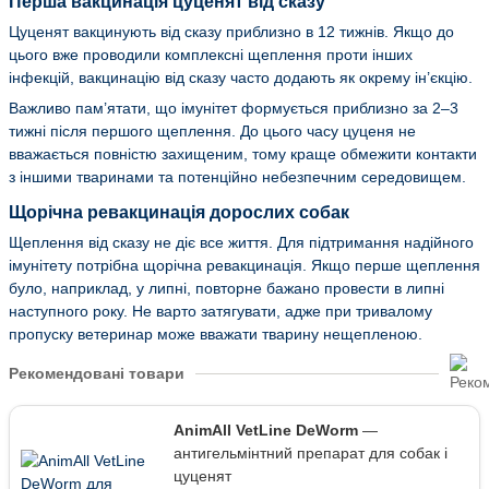
Перша вакцинація цуценят від сказу
Цуценят вакцинують від сказу приблизно в 12 тижнів. Якщо до
цього вже проводили комплексні щеплення проти інших
інфекцій, вакцинацію від сказу часто додають як окрему ін’єкцію.
Важливо пам’ятати, що імунітет формується приблизно за 2–3
тижні після першого щеплення. До цього часу цуценя не
вважається повністю захищеним, тому краще обмежити контакти
з іншими тваринами та потенційно небезпечним середовищем.
Щорічна ревакцинація дорослих собак
Щеплення від сказу не діє все життя. Для підтримання надійного
імунітету потрібна щорічна ревакцинація. Якщо перше щеплення
було, наприклад, у липні, повторне бажано провести в липні
наступного року. Не варто затягувати, адже при тривалому
пропуску ветеринар може вважати тварину нещепленою.
Рекомендовані товари
AnimAll VetLine DeWorm
—
антигельмінтний препарат для собак і
цуценят