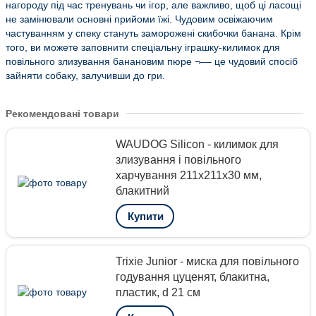
нагороду під час тренувань чи ігор, але важливо, щоб ці ласощі
не замінювали основні прийоми їжі. Чудовим освіжаючим
частуванням у спеку стануть заморожені скибочки банана. Крім
того, ви можете заповнити спеціальну іграшку-килимок для
повільного злизування банановим пюре ¬–– це чудовий спосіб
зайняти собаку, залучивши до гри.
Рекомендовані товари
WAUDOG Silicon - килимок для
злизування і повільного
харчування 211х211х30 мм,
блакитний
Купити
Trixie Junior - миска для повільного
годування цуценят, блакитна,
пластик, d 21 см