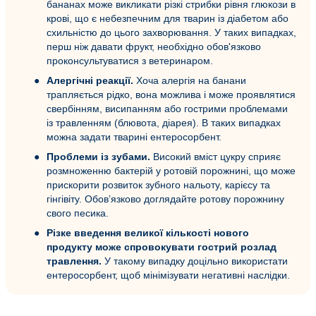
бананах може викликати різкі стрибки рівня глюкози в
крові, що є небезпечним для тварин із діабетом або
схильністю до цього захворювання. У таких випадках,
перш ніж давати фрукт, необхідно обов'язково
проконсультуватися з ветеринаром.
Алергічні реакції.
Хоча алергія на банани
трапляється рідко, вона можлива і може проявлятися
свербінням, висипанням або гострими проблемами
із травленням (блювота, діарея). В таких випадках
можна задати тварині ентеросорбент.
Проблеми із зубами.
Високий вміст цукру сприяє
розмноженню бактерій у ротовій порожнині, що може
прискорити розвиток зубного нальоту, карієсу та
гінгівіту. Обов’язково доглядайте ротову порожнину
свого песика.
Різке введення великої кількості нового
продукту може спровокувати гострий розлад
травлення.
У такому випадку доцільно використати
ентеросорбент, щоб мінімізувати негативні наслідки.