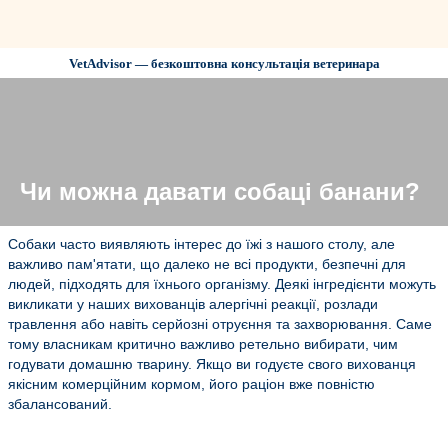
VetAdvisor — безкоштовна консультація ветеринара
Чи можна давати собаці банани?
Собаки часто виявляють інтерес до їжі з нашого столу, але
важливо пам'ятати, що далеко не всі продукти, безпечні для
людей, підходять для їхнього організму. Деякі інгредієнти можуть
викликати у наших вихованців алергічні реакції, розлади
травлення або навіть серйозні отруєння та захворювання. Саме
тому власникам критично важливо ретельно вибирати, чим
годувати домашню тварину. Якщо ви годуєте свого вихованця
якісним комерційним кормом, його раціон вже повністю
збалансований.