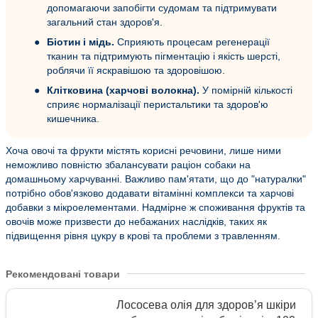
допомагаючи запобігти судомам та підтримувати
загальний стан здоров'я.
Біотин і мідь.
Сприяють процесам регенерації
тканин та підтримують пігментацію і якість шерсті,
роблячи її яскравішою та здоровішою.
Клітковина (харчові волокна).
У помірній кількості
сприяє нормалізації перистальтики та здоров'ю
кишечника.
Хоча овочі та фрукти містять корисні речовини, лише ними
неможливо повністю збалансувати раціон собаки на
домашньому харчуванні. Важливо пам'ятати, що до "натуралки"
потрібно обов'язково додавати вітамінні комплекси та харчові
добавки з мікроелементами. Надмірне ж споживання фруктів та
овочів може призвести до небажаних наслідків, таких як
підвищення рівня цукру в крові та проблеми з травленням.
Рекомендовані товари
Лососева олія для здоров’я шкіри