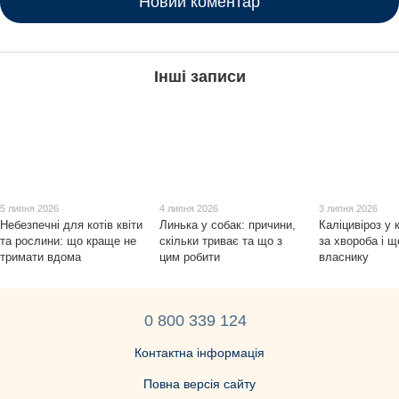
Новий коментар
Інші записи
5 липня 2026
4 липня 2026
3 липня 2026
Небезпечні для котів квіти
Линька у собак: причини,
Каліцивіроз у 
та рослини: що краще не
скільки триває та що з
за хвороба і щ
тримати вдома
цим робити
власнику
0 800 339 124
Контактна інформація
Повна версія сайту