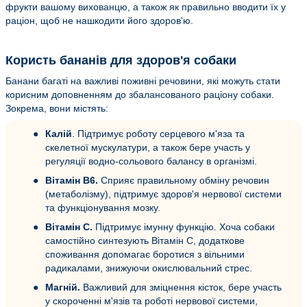
фрукти вашому вихованцю, а також як правильно вводити їх у
раціон, щоб не нашкодити його здоров'ю.
Користь бананів для здоров'я собаки
Банани багаті на важливі поживні речовини, які можуть стати
корисним доповненням до збалансованого раціону собаки.
Зокрема, вони містять:
Калій
. Підтримує роботу серцевого м'яза та
скелетної мускулатури, а також бере участь у
регуляції водно-сольового балансу в організмі.
Вітамін B6.
Сприяє правильному обміну речовин
(метаболізму), підтримує здоров'я нервової системи
та функціонування мозку.
Вітамін C.
Підтримує імунну функцію. Хоча собаки
самостійно синтезують Вітамін C, додаткове
споживання допомагає боротися з вільними
радикалами, знижуючи окислювальний стрес.
Магній.
Важливий для зміцнення кісток, бере участь
у скороченні м'язів та роботі нервової системи,