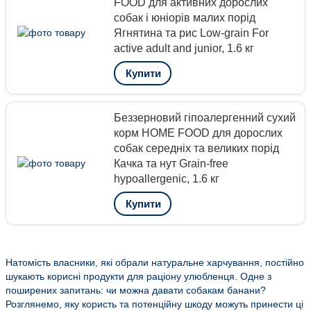
FOOD для активних дорослих
собак і юніорів малих порід
Ягнятина та рис Low-grain For
active adult and junior, 1.6 кг
Купити
Беззерновий гіпоалергенний сухий
корм HOME FOOD для дорослих
собак середніх та великих порід
Качка та нут Grain-free
hypoallergenic, 1.6 кг
Купити
Натомість власники, які обрали натуральне харчування, постійно
шукають корисні продукти для раціону улюбленця. Одне з
поширених запитань: чи можна давати собакам банани?
Розглянемо, яку користь та потенційну шкоду можуть принести ці