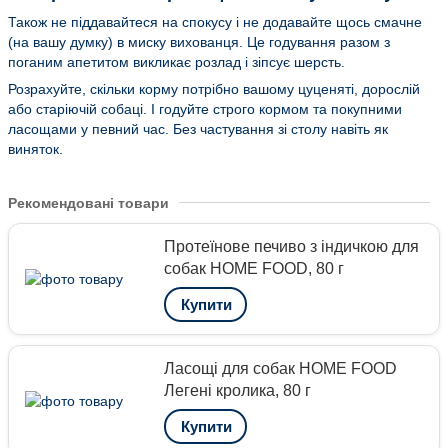
Також не піддавайтеся на спокусу і не додавайте щось смачне
(на вашу думку) в миску вихованця. Це годування разом з
поганим апетитом викликає розлад і зіпсує шерсть.
Розрахуйте, скільки корму потрібно вашому цуценяті, дорослій
або старіючій собаці. І годуйте строго кормом та покупними
ласощами у певний час. Без частування зі столу навіть як
виняток.
Рекомендовані товари
Протеїнове печиво з індичкою для
собак HOME FOOD, 80 г
Купити
Ласощі для собак HOME FOOD
Легені кролика, 80 г
Купити