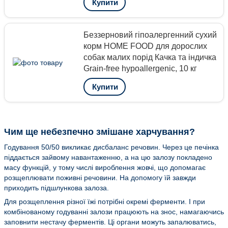
Купити
Беззерновий гіпоалергенний сухий
корм HOME FOOD для дорослих
собак малих порід Качка та індичка
Grain-free hypoallergenic, 10 кг
Купити
Чим ще небезпечно змішане харчування?
Годування 50/50 викликає дисбаланс речовин. Через це печінка
піддається зайвому навантаженню, а на цю залозу покладено
масу функцій, у тому числі вироблення жовчі, що допомагає
розщеплювати поживні речовини. На допомогу їй завжди
приходить підшлункова залоза.
Для розщеплення різної їжі потрібні окремі ферменти. І при
комбінованому годуванні залози працюють на знос, намагаючись
заповнити нестачу ферментів. Ці органи можуть запалюватись,