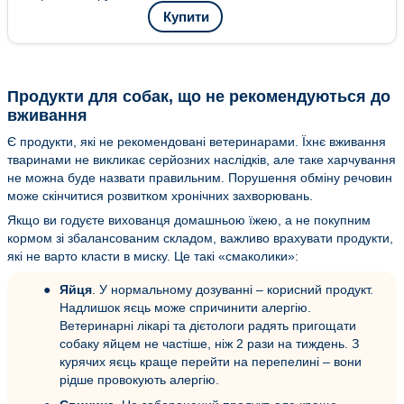
Купити
Продукти для собак, що не рекомендуються до
вживання
Є продукти, які не рекомендовані ветеринарами. Їхнє вживання
тваринами не викликає серйозних наслідків, але таке харчування
не можна буде назвати правильним. Порушення обміну речовин
може скінчитися розвитком хронічних захворювань.
Якщо ви годуєте вихованця домашньою їжею, а не покупним
кормом зі збалансованим складом, важливо врахувати продукти,
які не варто класти в миску. Це такі «смаколики»:
Яйця
. У нормальному дозуванні – корисний продукт.
Надлишок яєць може спричинити алергію.
Ветеринарні лікарі та дієтологи радять пригощати
собаку яйцем не частіше, ніж 2 рази на тиждень. З
курячих яєць краще перейти на перепелині – вони
рідше провокують алергію.