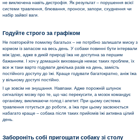
не виключена навіть дистрофія. Як результат – порушення всієї
системи травлення, блювання, проноси, запори, схуднення чи
набір зайвої ваги.
Годуйте строго за графіком
Не повторюйте помилку багатьох – не потрібно залишати миску з
кормом із запасом на весь день. У собаки повинні бути інтервали
між їдою, адже в дикій природі їжа не доступна за першим
бажанням. І хоч у домашніх вихованців немає таких проблем, їх
все ж таки варто годувати декілька разів на день, замість
постійного доступу до їжі. Краще годувати багатократно, аніж їжа
у вільному доступі постійно.
І це зовсім не знущання. Навпаки. Адже порожній шлунок
сигналізує мозку про те, що час перекусити, а мозок командує
організму, викликаючи голод і апетит. При цьому система
травлення готується до роботи, а їжа при цьому засвоюється
набагато краще – собака після таких прийомів їжі активна цілий
день.
Забороніть собі пригощати собаку зі столу