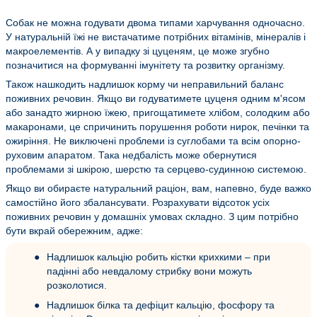
Собак не можна годувати двома типами харчування одночасно.
У натуральній їжі не вистачатиме потрібних вітамінів, мінералів і
макроелементів. А у випадку зі цуценям, це може згубно
позначитися на формуванні імунітету та розвитку організму.
Також нашкодить надлишок корму чи неправильний баланс
поживних речовин. Якщо ви годуватимете цуценя одним м'ясом
або занадто жирною їжею, пригощатимете хлібом, солодким або
макаронами, це спричинить порушення роботи нирок, печінки та
ожиріння. Не виключені проблеми із суглобами та всім опорно-
руховим апаратом. Така недбалість може обернутися
проблемами зі шкірою, шерстю та серцево-судинною системою.
Якщо ви обираєте натуральний раціон, вам, напевно, буде важко
самостійно його збалансувати. Розрахувати відсоток усіх
поживних речовин у домашніх умовах складно. З цим потрібно
бути вкрай обережним, адже:
Надлишок кальцію робить кістки крихкими – при
падінні або невдалому стрибку вони можуть
розколотися.
Надлишок білка та дефіцит кальцію, фосфору та