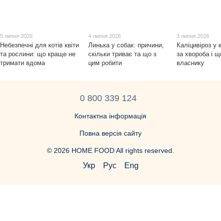
5 липня 2026
4 липня 2026
3 липня 2026
Небезпечні для котів квіти
Линька у собак: причини,
Каліцивіроз у 
та рослини: що краще не
скільки триває та що з
за хвороба і щ
тримати вдома
цим робити
власнику
0 800 339 124
Контактна інформація
Повна версія сайту
© 2026 HOME FOOD All rights reserved.
Укр
Рус
Eng