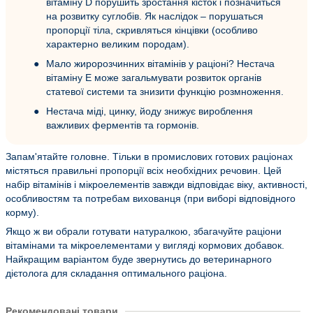
вітаміну D порушить зростання кісток і позначиться
на розвитку суглобів. Як наслідок – порушаться
пропорції тіла, скривляться кінцівки (особливо
характерно великим породам).
Мало жиророзчинних вітамінів у раціоні? Нестача
вітаміну Е може загальмувати розвиток органів
статевої системи та знизити функцію розмноження.
Нестача міді, цинку, йоду знижує вироблення
важливих ферментів та гормонів.
Запам'ятайте головне. Тільки в промислових готових раціонах
містяться правильні пропорції всіх необхідних речовин. Цей
набір вітамінів і мікроелементів завжди відповідає віку, активності,
особливостям та потребам вихованця (при виборі відповідного
корму).
Якщо ж ви обрали готувати натуралкою, збагачуйте раціони
вітамінами та мікроелементами у вигляді кормових добавок.
Найкращим варіантом буде звернутись до ветеринарного
дієтолога для складання оптимального раціона.
Рекомендовані товари