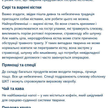
Сирі та варені кістки
Важко згадати, звідки пішла дивна та небезпечна традиція
пригощати собак кістками, але робити цього не можна.
Найпроблемніші — варені кістки, бо вони стають крихкими і
можуть розколюватися на гострі уламки, які травмують слизову,
викликають порізи ротової порожнини, стравоходу або шлунку.
Але навіть ціла, нероздроблена кістка може стати причиною
обструкції травного тракту. У таких випадках тварина не може
нормально ковтати чи перетравити кістку, вона застряє у
стравоході, шлунку або кишківнику, що потребує невідкладної
ветеринарної допомоги і часто закінчується операцією.
Прянощі та спеції
До складу багатьох продуктів може входити перець, гірчиця
тощо. Все це небезпечно. Спеції подразнюють слизову оболонку
ШКТ і можуть спровокувати виразкову хворобу.
Чай та кава
Не найбажаніші напої – у них міститься кофеїн, який шкідливий
для серцево-судинної системи тварини.
Перлова крупа