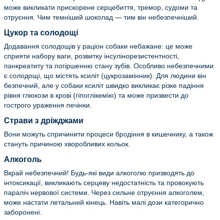
може викликати прискорене серцебиття, тремор, судоми та
отруєння. Чим темніший шоколад — тим він небезпечніший.
Цукор та солодощі
Додавання солодощів у раціон собаки небажане: це може
сприяти набору ваги, розвитку інсулінорезистентності,
панкреатиту та погіршенню стану зубів. Особливо небезпечними
є солодощі, що містять ксиліт (цукрозамінник). Для людини він
безпечний, але у собаки ксиліт швидко викликає різке падіння
рівня глюкози в крові (гіпоглікемію) та може призвести до
гострого ураження печінки.
Страви з дріжджами
Вони можуть спричинити процеси бродіння в кишечнику, а також
стануть причиною хворобливих кольок.
Алкоголь
Вкрай небезпечний! Будь-які види алкоголю призводять до
інтоксикації, викликають серцеву недостатність та провокують
параліч нервової системи. Через сильне отруєння алкоголем,
може настати летальний кінець. Навіть малі дози категорично
заборонені.