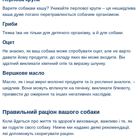
Варите собакам кашу? Уникайте перлової крупи – ця нешкідлива
каша дуже погано перетравлюється собачим організмом.
Гриби
Тяжка їжа не тільки для дитячого організму, а й для собаки.
Оцет
Не знаємо, як ваш собака може спробувати оцет, але не варто
давати йому продукти, до складу яких він може входити. Він
здатний викликати хімічний опік та виразку шлунку.
Вершкове масло
Масло, як і інші жирні молочні продукти та їх рослинні аналоги, –
шкідливі. Вони можуть вплинути на печінку, викликати блювоту,
призвести до ожиріння та інших негативних наслідків.
Правильний раціон вашого собаки
Коли йдеться про життя та здоров'я вихованця, важливо і те, як
ви годуєте свого собаку. Нижче ми надамо деякі рекомендації,
які допоможуть скоригувати раціон.