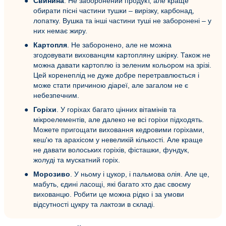
Свинина
. Не заборонений продукт, але краще
обирати пісні частини тушки – вирізку, карбонад,
лопатку. Вушка та інші частини туші не заборонені – у
них немає жиру.
Картопля
. Не заборонено, але не можна
згодовувати вихованцям картопляну шкірку. Також не
можна давати картоплю із зеленим кольором на зрізі.
Цей коренеплід не дуже добре перетравлюється і
може стати причиною діареї, але загалом не є
небезпечним.
Горіхи
. У горіхах багато цінних вітамінів та
мікроелементів, але далеко не всі горіхи підходять.
Можете пригощати виховання кедровими горіхами,
кеш'ю та арахісом у невеликій кількості. Але краще
не давати волоських горіхів, фісташки, фундук,
жолуді та мускатний горіх.
Морозиво
. У ньому і цукор, і пальмова олія. Але це,
мабуть, єдині ласощі, які багато хто дає своєму
вихованцю. Робити це можна рідко і за умови
відсутності цукру та лактози в складі.