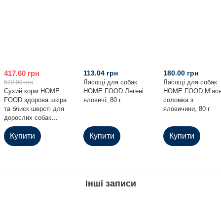
417.60 грн
113.04 грн
180.00 грн
Ласощі для собак
Ласощі для собак
522.00 грн
Сухий корм HOME
HOME FOOD Легені
HOME FOOD М’яс
FOOD здорова шкіра
яловичі, 80 г
соломка з
та блиск шерсті для
яловичини, 80 г
дорослих собак
середніх порід
Індичка та лосось
Купити
Купити
Купити
Healthy skin and
shiny coat, 1.6 кг
Інші записи