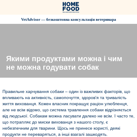
VetAdvisor — безкоштовна консультація ветеринара
Якими продуктами можна і чим
не можна годувати собак
Правильне харчування собаки – один із важливих факторів, що
впливають на активність, самопочуття, здоров'я та тривалість
життя вихованця. Кожен власник покращує раціон улюбленця,
але не всім відомо, що система травлення собаки відрізняється
від людської. Собакам можна ласувати далеко не всім. І часто те,
що потрапляє до миски вихованця з нашого столу, є
небезпечним для тварини. Щось не принесе користі, деякі
продукти не переваряться, а інші взагалі зашкодять.