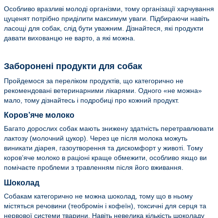
Особливо вразливі молоді організми, тому організації харчування
цуценят потрібно приділити максимум уваги. Підбираючи навіть
ласощі для собак, слід бути уважним. Дізнайтеся, які продукти
давати вихованцю не варто, а які можна.
Заборонені продукти для собак
Пройдемося за переліком продуктів, що категорично не
рекомендовані ветеринарними лікарями. Одного «не можна»
мало, тому дізнайтесь і подробиці про кожний продукт.
Коров’яче молоко
Багато дорослих собак мають знижену здатність перетравлювати
лактозу (молочний цукор). Через це після молока можуть
виникати діарея, газоутворення та дискомфорт у животі. Тому
коров’яче молоко в раціоні краще обмежити, особливо якщо ви
помічаєте проблеми з травленням після його вживання.
Шоколад
Собакам категорично не можна шоколад, тому що в ньому
містяться речовини (теобромін і кофеїн), токсичні для серця та
нервової системи тварини. Навіть невелика кількість шоколаду