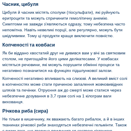
Часник, цибуля
Цибуля й часник містять сполуки (тіосульфати), які руйнують
еритроцити та можуть спричинити гемолітичну анемію.
Симптоми не завжди з’являються одразу, тому небезпека часто
непомітна. Навіть невеликі порції, але регулярно, можуть бути
шкідливими. Тому ці продукти краще виключити повністю.
Копченості та ковбаси
Як би віддано хвостатий друг не дивився вам у вічі за святковим
столом, не пригощайте його цими делікатесами. У ковбасах
містяться речовини, які можуть порушити обмінні процеси та
негативно позначитися на функціях підшлункової залози.
Копченості негативно впливають на слизові. А великий вміст солі
в копченостях може стати причиною запалення жовчовивідних
шляхів та печінки. Отруєння аж до смерті може статися через
небезпечне дозування в 3,7 грам солі на 1 кілограм ваги
вихованця.
Річкова риба (сира)
Не тільки в кишечнику, як вважають багато рибалок, а й в інших
тканинах річкової риби знаходяться небезпечні гельмінти. Також
є ризик того, що тварина придушиться гострою кісточкою.