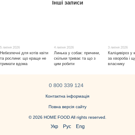
Інші записи
5 липня 2026
4 липня 2026
3 липня 2026
Небезпечні для котів квіти
Линька у собак: причини,
Каліцивіроз у 
та рослини: що краще не
скільки триває та що з
за хвороба і щ
тримати вдома
цим робити
власнику
0 800 339 124
Контактна інформація
Повна версія сайту
© 2026 HOME FOOD All rights reserved.
Укр
Рус
Eng