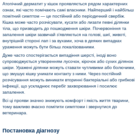
Атопічний дерматит у кішок проявляється рядом характерних
ознак, які часто помічають самі власники. Найперший і найбільш
помітний симптом — це постійний або періодичний свербіж.
Кішка може часто розчісувати, кусати або лизати певні ділянки
тіла, що призводить до пошкодження шкіри. Почервоніння та
запалення шкіри зазвичай з’являються на голові, шиї, животі,
внутрішній стороні лап і за вухами, хоча в деяких випадках
ураження можуть бути більш локалізованими.
Дуже часто спостерігається випадіння шерсті, іноді воно
супроводжується утворенням лусочок, кірочок або сухих ділянок
шкіри. Уражені ділянки можуть ставати чутливими або болючими,
що змушує кішку уникати контакту з ними. Через постійний
розчісування можуть виникати вторинні бактеріальні або грибкові
інфекції, що ускладнює перебіг захворювання і посилює
запалення.
Всі ці прояви значно знижують комфорт і якість життя тварини,
тому важливо вчасно помітити симптоми і звернутися до
ветеринара.
Постановка діагнозу