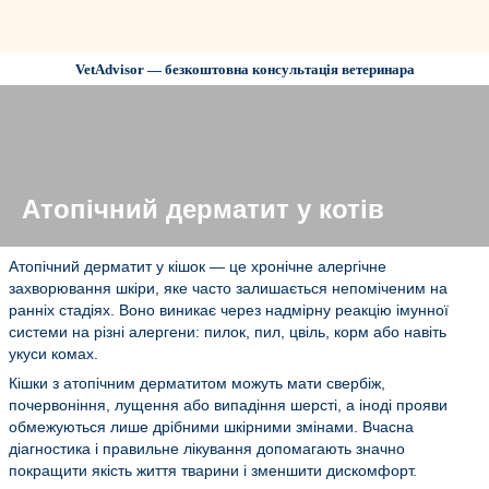
VetAdvisor — безкоштовна консультація ветеринара
Атопічний дерматит у котів
Атопічний дерматит у кішок — це хронічне алергічне
захворювання шкіри, яке часто залишається непоміченим на
ранніх стадіях. Воно виникає через надмірну реакцію імунної
системи на різні алергени: пилок, пил, цвіль, корм або навіть
укуси комах.
Кішки з атопічним дерматитом можуть мати свербіж,
почервоніння, лущення або випадіння шерсті, а іноді прояви
обмежуються лише дрібними шкірними змінами. Вчасна
діагностика і правильне лікування допомагають значно
покращити якість життя тварини і зменшити дискомфорт.