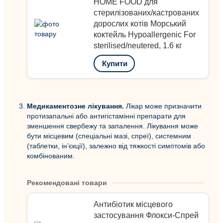
HOME FOOD для
стерилізованих/кастрованих
дорослих котів Морський
коктейль Hypoallergenic For
sterilised/neutered, 1.6 кг
Купити
Медикаментозне лікування.
Лікар може призначити
протизапальні або антигістамінні препарати для
зменшення свербежу та запалення. Лікування може
бути місцевим (спеціальні мазі, спреї), системним
(таблетки, ін’єкції), залежно від тяжкості симптомів або
комбінованим.
Рекомендовані товари
Антибіотик місцевого
застосування Флокси-Спрей