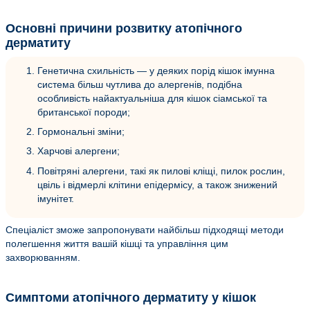
Основні причини розвитку атопічного
дерматиту
Генетична схильність — у деяких порід кішок імунна
система більш чутлива до алергенів, подібна
особливість найактуальніша для кішок сіамської та
британської породи;
Гормональні зміни;
Харчові алергени;
Повітряні алергени, такі як пилові кліщі, пилок рослин,
цвіль і відмерлі клітини епідермісу, а також знижений
імунітет.
Спеціаліст зможе запропонувати найбільш підходящі методи
полегшення життя вашій кішці та управління цим
захворюванням.
Симптоми атопічного дерматиту у кішок