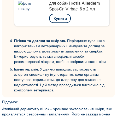
для собак і котів Allerderm
Spot-On Virbac, 6 х 2 мл
Купити
Гігієна та догляд за шкірою.
Періодичне купання з
використанням ветеринарних шампунів та догляд за
шкірою допомагають знизити запалення та свербіж.
Використовують тільки спеціальні засоби,
рекомендовані лікарем, щоб не погіршити стан шкіри.
Імунотерапія.
У деяких випадках застосовують
алерген-специфічну імунотерапію, коли організм
поступово «привчають» до алергену для зниження
надчутливості. Цей метод проводиться виключно під
контролем ветеринара.
Підсумок:
Атопічний дерматит у кішок – хронічне захворювання шкіри, яке
проявляється свербежем і запаленням. Його не завжди можна