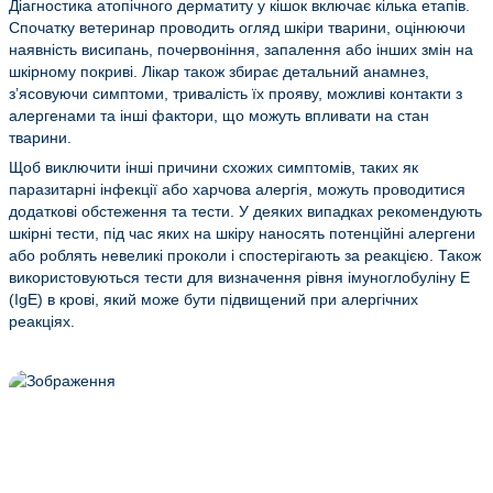
Діагностика атопічного дерматиту у кішок включає кілька етапів.
Спочатку ветеринар проводить огляд шкіри тварини, оцінюючи
наявність висипань, почервоніння, запалення або інших змін на
шкірному покриві. Лікар також збирає детальний анамнез,
з’ясовуючи симптоми, тривалість їх прояву, можливі контакти з
алергенами та інші фактори, що можуть впливати на стан
тварини.
Щоб виключити інші причини схожих симптомів, таких як
паразитарні інфекції або харчова алергія, можуть проводитися
додаткові обстеження та тести. У деяких випадках рекомендують
шкірні тести, під час яких на шкіру наносять потенційні алергени
або роблять невеликі проколи і спостерігають за реакцією. Також
використовуються тести для визначення рівня імуноглобуліну E
(IgE) в крові, який може бути підвищений при алергічних
реакціях.